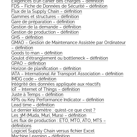
Exi­gences d’un cahier des charges – définition
FDS – Fiche de Don­nées de Sécu­ri­té – définition
Flux de la Sup­ply Chain – définition
Gammes et struc­tures – définition
Gare de pré­pa­ra­tion – définition
Ges­tion de la demande – définition
Ges­tion de pro­duc­tion – définition
GHS – définition
GMAO – Ges­tion de Main­te­nance Assis­tée par Ordi­na­teur
– définition
Goods to man – définition
Gou­lot d’étranglement ou bot­tle­neck – définition
GPAO – définition
Hori­zon de pla­ni­fi­ca­tion – définition
IATA – Inter­na­tio­nal Air Trans­port Asso­cia­tion – définition
IMDG code – définition
Inté­gri­té des don­nées appli­quée aux réactifs
IoT – Inter­net of Things – définition
Juste à Temps – définition
KPI’s ou Key Per­for­mance Indi­ca­tor – définition
Lead time – définition
Le der­nier kilo­mètre : qu’est-ce que c’est ?
Les 3M (Muda, Muri, Mura) – définition
Les flux de pro­duc­tion : ETO, MTO, ATO, MTS –
définitions
Logi­ciel Sup­ply Chain ver­sus fichier Excel
Machine Lear­ning – définition