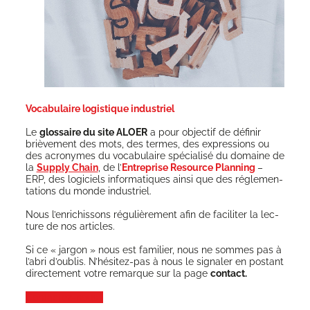
Vocabulaire logistique industriel
Le
glos­saire du site ALOER
a pour objec­tif de défi­nir
briè­ve­ment des mots, des termes, des expres­sions ou
des acro­nymes du voca­bu­laire spé­cia­li­sé du domaine de
la
Sup­ply Chain
, de l’
Entre­prise Resource Plan­ning
–
ERP, des logi­ciels infor­ma­tiques ain­si que des régle­men­
ta­tions du monde industriel.
Nous l’enrichissons régu­liè­re­ment afin de faci­li­ter la lec­
ture de nos articles.
Si ce « jar­gon » nous est fami­lier, nous ne sommes pas à
l’abri d’oublis. N’hésitez-pas à nous le signa­ler en pos­tant
direc­te­ment votre remarque sur la page
contact.
Contac­tez-nous !