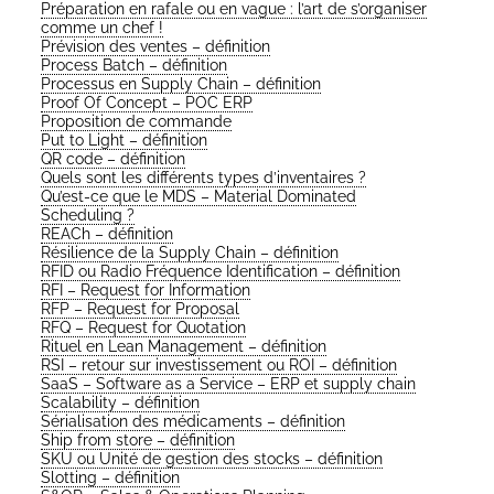
Pré­pa­ra­tion en rafale ou en vague : l’art de s’or­ga­ni­ser
comme un chef !
Pré­vi­sion des ventes – définition
Pro­cess Batch – définition
Pro­ces­sus en Sup­ply Chain – définition
Proof Of Concept – POC ERP
Pro­po­si­tion de commande
Put to Light – définition
QR code – définition
Quels sont les dif­fé­rents types d’inventaires ?
Qu’est-ce que le MDS – Mate­rial Domi­na­ted
Scheduling ?
REACh – définition
Rési­lience de la Sup­ply Chain – définition
RFID ou Radio Fré­quence Iden­ti­fi­ca­tion – définition
RFI – Request for Information
RFP – Request for Proposal
RFQ – Request for Quotation
Rituel en Lean Mana­ge­ment – définition
RSI – retour sur inves­tis­se­ment ou ROI – définition
SaaS – Soft­ware as a Ser­vice – ERP et sup­ply chain
Sca­la­bi­li­ty – définition
Séria­li­sa­tion des médi­ca­ments – définition
Ship from store – définition
SKU ou Uni­té de ges­tion des stocks – définition
Slot­ting – définition