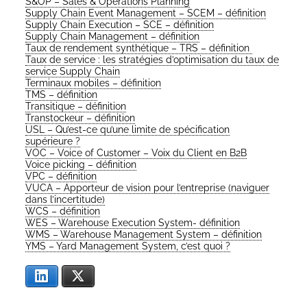
S&OP – Sales & Ope­ra­tions Planning
Sup­ply Chain Event Mana­ge­ment – SCEM – définition
Sup­ply Chain Exe­cu­tion – SCE – définition
Sup­ply Chain Mana­ge­ment – définition
Taux de ren­de­ment syn­thé­tique – TRS – définition
Taux de ser­vice : les stra­té­gies d’op­ti­mi­sa­tion du taux de
ser­vice Sup­ply Chain
Ter­mi­naux mobiles – définition
TMS – définition
Tran­si­tique – définition
Tran­sto­ckeur – définition
USL – Qu’est-ce qu’une limite de spé­ci­fi­ca­tion
supérieure ?
VOC – Voice of Cus­to­mer – Voix du Client en B2B
Voice picking – définition
VPC – définition
VUCA – Appor­teur de vision pour l’en­tre­prise (navi­guer
dans l’incertitude)
WCS – définition
WES – Ware­house Exe­cu­tion Sys­tem- définition
WMS – Ware­house Mana­ge­ment Sys­tem – définition
YMS – Yard Mana­ge­ment Sys­tem, c’est quoi ?
Lin­ke­dIn
X