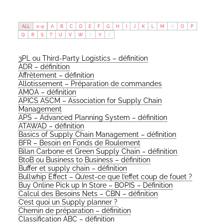
ALL
0-9
A
B
C
D
E
F
G
H
I
J
K
L
M
N
O
P
Q
R
S
T
U
V
W
X
Y
Z
3PL ou Third-Par­ty Logis­tics – définition
ADR – définition
Affrè­te­ment – définition
Allo­tis­se­ment – Pré­pa­ra­tion de commandes
AMOA – définition
APICS ASCM – Asso­cia­tion for Sup­ply Chain
Management
APS – Advan­ced Plan­ning Sys­tem – définition
ATAWAD – définition
Basics of Sup­ply Chain Mana­ge­ment – définition
BFR – Besoin en Fonds de Roulement
Bilan Car­bone et Green Sup­ply Chain – définition
BtoB ou Busi­ness to Busi­ness – définition
Buf­fer et sup­ply chain – définition
Bullw­hip Effect – Qu’est-ce que l’ef­fet coup de fouet ?
Buy Online Pick up In Store – BOPIS – Définition
Cal­cul des Besoins Nets – CBN – définition
C’est quoi un Sup­ply planner ?
Che­min de pré­pa­ra­tion – définition
Clas­si­fi­ca­tion ABC – définition