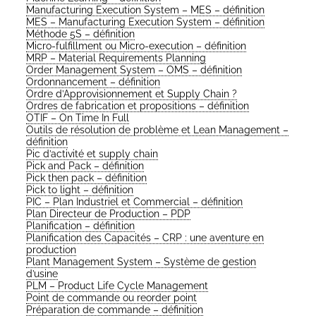
Manu­fac­tu­ring Exe­cu­tion Sys­tem – MES – définition
MES – Manu­fac­tu­ring Exe­cu­tion Sys­tem – définition
Méthode 5S – définition
Micro-ful­fillment ou Micro-exe­cu­tion – définition
MRP – Mate­rial Requi­re­ments Planning
Order Mana­ge­ment Sys­tem – OMS – définition
Ordon­nan­ce­ment – définition
Ordre d’Ap­pro­vi­sion­ne­ment et Sup­ply Chain ?
Ordres de fabri­ca­tion et pro­po­si­tions – définition
OTIF – On Time In Full
Outils de réso­lu­tion de pro­blème et Lean Mana­ge­ment –
définition
Pic d’ac­ti­vi­té et sup­ply chain
Pick and Pack – définition
Pick then pack – définition
Pick to light – définition
PIC – Plan Indus­triel et Com­mer­cial – définition
Plan Direc­teur de Pro­duc­tion – PDP
Pla­ni­fi­ca­tion – définition
Pla­ni­fi­ca­tion des Capa­ci­tés – CRP : une aven­ture en
production
Plant Mana­ge­ment Sys­tem – Sys­tème de ges­tion
d’usine
PLM – Pro­duct Life Cycle Management
Point de com­mande ou reor­der point
Pré­pa­ra­tion de com­mande – définition