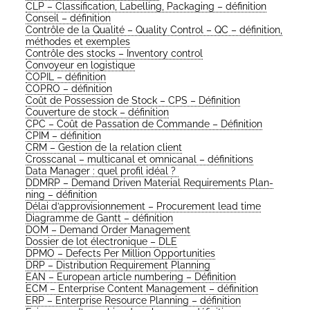
CLP – Clas­si­fi­ca­tion, Label­ling, Packa­ging – définition
Conseil – définition
Contrôle de la Qua­li­té – Qua­li­ty Control – QC – défi­ni­tion,
méthodes et exemples
Contrôle des stocks – Inven­to­ry control
Convoyeur en logistique
COPIL – définition
COPRO – définition
Coût de Pos­ses­sion de Stock – CPS – Définition
Cou­ver­ture de stock – définition
CPC – Coût de Pas­sa­tion de Com­mande – Définition
CPIM – définition
CRM – Ges­tion de la rela­tion client
Cross­ca­nal – mul­ti­ca­nal et omni­ca­nal – définitions
Data Mana­ger : quel pro­fil idéal ?
DDMRP – Demand Dri­ven Mate­rial Requi­re­ments Plan­
ning – définition
Délai d’ap­pro­vi­sion­ne­ment – Pro­cu­re­ment lead time
Dia­gramme de Gantt – définition
DOM – Demand Order Management
Dos­sier de lot élec­tro­nique – DLE
DPMO – Defects Per Mil­lion Opportunities
DRP – Dis­tri­bu­tion Requi­re­ment Planning
EAN – Euro­pean article num­be­ring – Définition
ECM – Enter­prise Content Mana­ge­ment – définition
ERP – Enter­prise Resource Plan­ning – définition