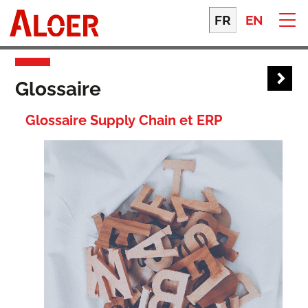
Skip
to
FR
EN
content
Glossaire
Glossaire Supply Chain et ERP