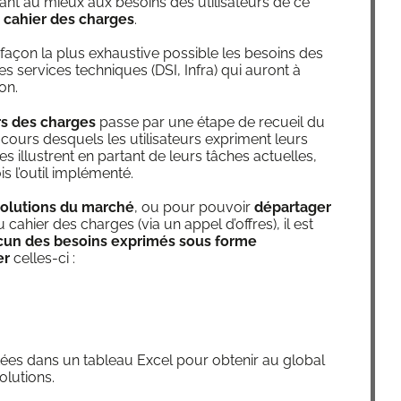
­dant au mieux aux besoins des uti­li­sa­teurs de ce
u cahier des charges
.
 façon la plus exhaus­tive pos­sible les besoins des
 des ser­vices tech­niques (DSI, Infra) qui auront à
ion.
rs des charges
passe par une étape de recueil du
au cours des­quels les uti­li­sa­teurs expriment leurs
s illus­trent en par­tant de leurs tâches actuelles,
ois l’outil implémenté.
solu­tions du mar­ché
, ou pour pou­voir
dépar­ta­ger
u cahier des charges (via un appel d’offres), il est
ha­cun des besoins expri­més sous forme
er
celles-ci :
tées dans un tableau Excel pour obte­nir au glo­bal
olutions.