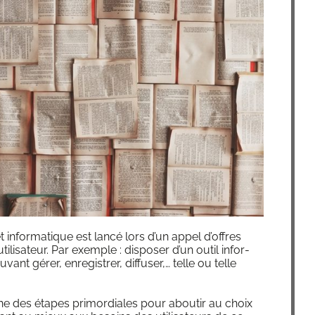
jet infor­ma­tique est lan­cé lors d’un appel d’offres
lisateur. Par exemple : dis­po­ser d’un outil infor­
vant gérer, enre­gis­trer, dif­fu­ser,… telle ou telle
’une des étapes pri­mor­diales pour abou­tir au choix