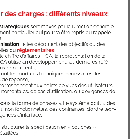
r des charges : différents niveaux
stra­té­giques
seront fixés par la Direc­tion géné­rale.
ment par­ti­cu­lier qui pour­ra être repris ou rap­pe­lé
s
ni­sa­tion
: elles découlent des objec­tifs ou des
nelles ou
régle­men­taires
 le chiffre d’af­faires – CA, la repré­sen­ta­tion de la
CA uti­li­sé en déve­lop­pe­ment, les der­nières réfé­
paux concurrents,…
se­ront les modules tech­niques néces­saires, les
mps de réponse,…
or­res­pondent aux points de vues des uti­li­sa­teurs.
or­te­men­tales, de cas d’utilisation, ou d’exi­gences de
 sous la forme de phrases « Le sys­tème doit… » des
ou non fonc­tion­nelles, des contraintes, d’ordre tech­
gences d’interface.
e struc­tu­rer la spé­ci­fi­ca­tion en « couches »
taillées.