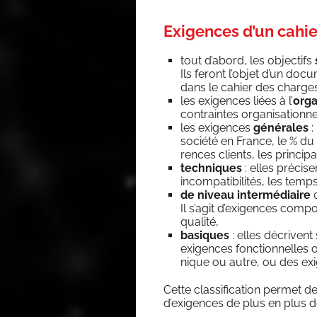
Exigences d’un cahie
tout d’a­bord, les objec­tifs
Ils feront l’objet d’un docu­
dans le cahier des charge
les exi­gences liées à l’
orga­
contraintes orga­ni­sa­tion­
les exi­gences
géné­rales
:
socié­té en France, le % du 
rences clients, les prin­ci­
tech­niques
: elles pré­ci­
incom­pa­ti­bi­li­tés, les te
de niveau inter­mé­diaire
c
Il s’a­git d’exi­gences com­p
qualité,
basiques
: elles décrivent
exi­gences fonc­tion­nelles 
nique ou autre, ou des exi­
Cette clas­si­fi­ca­tion per­met d
d’exigences de plus en plus dé