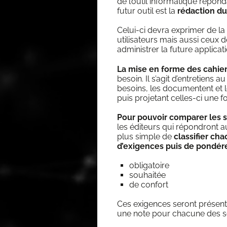
de l’outil infor­ma­tique répon
futur outil est la
rédac­tion d
Celui-ci devra expri­mer de la
uti­li­sa­teurs mais aus­si ceux
admi­nis­trer la future applicat
La mise en forme des cahie
besoin. Il s’a­git d’en­tre­tiens 
besoins, les docu­mentent et le
puis pro­je­tant celles-ci une f
Pour pou­voir com­pa­rer les 
les édi­teurs qui répon­dront a
plus simple de
clas­si­fier c
d’exigences puis de pon­dé­r
obli­ga­toire
sou­hai­tée
de confort
Ces exi­gences seront pré­sen­
une note pour cha­cune des s