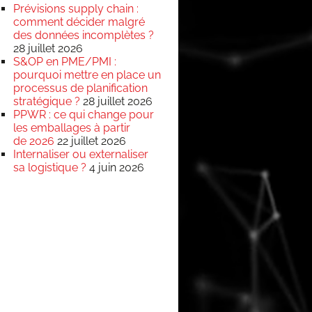
Prévisions supply chain :
comment décider malgré
des données incomplètes ?
28 juillet 2026
S&OP en PME/PMI :
pourquoi mettre en place un
processus de planification
stratégique ?
28 juillet 2026
PPWR : ce qui change pour
les emballages à partir
de 2026
22 juillet 2026
Internaliser ou externaliser
sa logistique ?
4 juin 2026