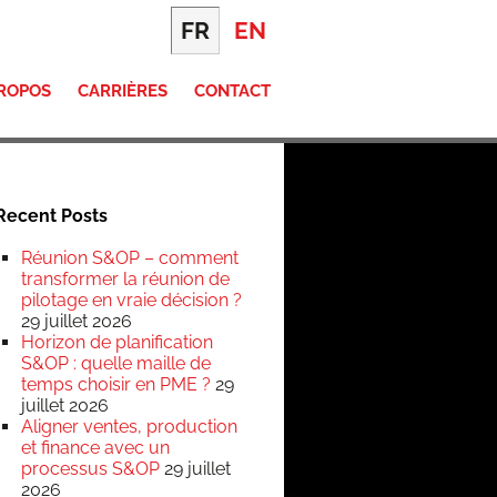
FR
EN
PROPOS
CARRIÈRES
CONTACT
Recent Posts
Réunion S&OP – comment
transformer la réunion de
pilotage en vraie décision ?
29 juillet 2026
Horizon de planification
S&OP : quelle maille de
temps choisir en PME ?
29
juillet 2026
Aligner ventes, production
et finance avec un
processus S&OP
29 juillet
2026