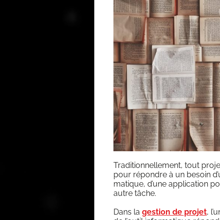
Tra­di­tion­nel­le­ment, tout pro­
pour répondre à un besoin d’uti
ma­tique, d’une appli­ca­tion pou­
autre tâche.
Dans la
ges­tion de pro­jet
, l