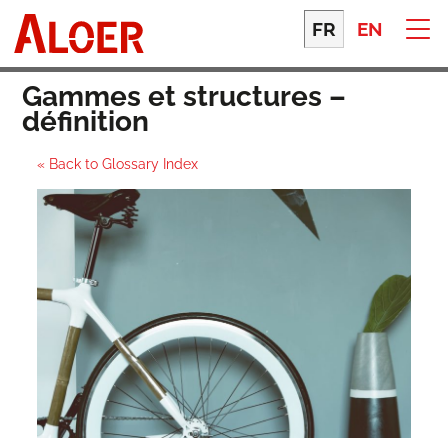
Skip
to
FR
EN
content
Gammes et structures –
définition
« Back to Glossary Index