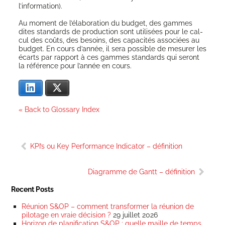
l’information).
Au moment de l’élaboration du bud­get, des gammes
dites stan­dards de pro­duc­tion sont uti­li­sées pour le cal­
cul des coûts, des besoins, des capa­ci­tés asso­ciées au
bud­get. En cours d’année, il sera pos­sible de mesu­rer les
écarts par rap­port à ces gammes stan­dards qui seront
la réfé­rence pour l’année en cours.
Lin­ke­dIn
X
« Back to Glossary Index
Navigation
KPI’s ou Key Performance Indicator – définition
de
l’article
Diagramme de Gantt – définition
Recent Posts
Réunion S&OP – comment transformer la réunion de
pilotage en vraie décision ?
29 juillet 2026
Horizon de planification S&OP : quelle maille de temps