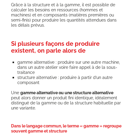
Grâce à la struc­ture et à la gamme, il est pos­sible de
cal­cu­ler les besoins en res­sources (hommes et
machines) et en com­po­sants (matières pre­mières ou
semi-finis) pour pro­duire les quan­ti­tés atten­dues dans
les délais prévus.
Si plusieurs façons de produire
existent, on parle alors de
gamme alter­na­tive : pro­duire sur une autre machine,
dans un autre ate­lier voire faire appel à de la sous-
traitance
struc­ture alter­na­tive : pro­duire à par­tir d’un autre
composant
Une
gamme alter­na­tive ou une struc­ture alter­na­tive
peut alors don­ner un pro­duit fini iden­tique, idéa­le­ment
dis­tin­gué de la gamme ou de la struc­ture habi­tuelle par
une variante.
Dans le langage commun, le terme « gamme » regroupe
souvent gamme et structure