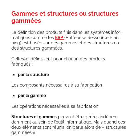
Gammes et structures ou structures
gammées
La défi­ni­tion des pro­duits finis dans les sys­tèmes infor­
ma­tiques comme les
ERP
(Entre­prise Res­source Plan­
ning) est basée sur des gammes et des struc­tures ou
des struc­tures gammées.
Celles-ci défi­nissent pour cha­cun des pro­duits
fabriqués :
par la structure
Les com­po­sants néces­saires à sa fabrication
par la gamme
Les opé­ra­tions néces­saires à sa fabrication
Struc­tures et gammes
peuvent être gérées indé­pen­
dam­ment au sein de l’outil infor­ma­tique. Mais quand ces
deux élé­ments sont réunis, on parle alors de « struc­tures
gammées ».