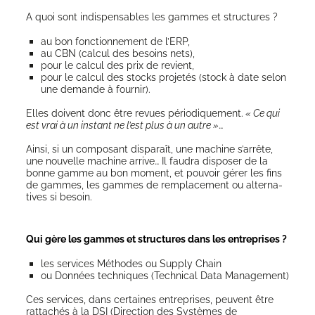
A quoi sont indis­pen­sables les gammes et structures ?
au bon fonc­tion­ne­ment de l’ERP,
au CBN (cal­cul des besoins nets),
pour le cal­cul des prix de revient,
pour le cal­cul des stocks pro­je­tés (stock à date selon
une demande à fournir).
Elles doivent donc être revues pério­di­que­ment.
« Ce qui
est vrai à un ins­tant ne l’est plus à un autre »
…
Ain­si, si un com­po­sant dis­pa­raît, une machine s’arrête,
une nou­velle machine arrive… Il fau­dra dis­po­ser de la
bonne gamme au bon moment, et pou­voir gérer les fins
de gammes, les gammes de rem­pla­ce­ment ou alter­na­
tives si besoin.
Qui gère les gammes et structures dans les entreprises ?
les ser­vices Méthodes ou Sup­ply Chain
ou Don­nées tech­niques (Tech­ni­cal Data Management)
Ces ser­vices, dans cer­taines entre­prises, peuvent être
rat­ta­chés à la DSI (Direc­tion des Sys­tèmes de