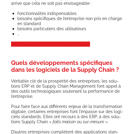
arrive que cela ne soit pas envisageable :
fonc­tion­na­li­tés indispensables
besoins spé­ci­fiques de l’en­tre­prise non pris en charge
en standard
besoins par­ti­cu­liers des utilisateurs
…
Un besoin spé­ci­fique ? Contactez-nous !
Quels développements spécifiques
dans les logiciels de la Supply Chain ?
Véri­table clé de la pros­pé­ri­té des entre­prises, les solu­
tions ERP et de Sup­ply Chain Mana­ge­ment font appel à
des outils tech­no­lo­giques sou­te­nant la per­for­mance de
l’entreprise.
Pour faire face aux dif­fé­rents enjeux de la trans­for­ma­tion
digi­tale, cer­taines entre­prises font l’impasse sur des logi­
ciels stan­dards. Elles ont recours à des ERP, à des solu­
tions Sup­ply Chain «
faits mai­son
ou
sur-mesure
».
D’autres entre­prises com­plètent des appli­ca­tions stan­