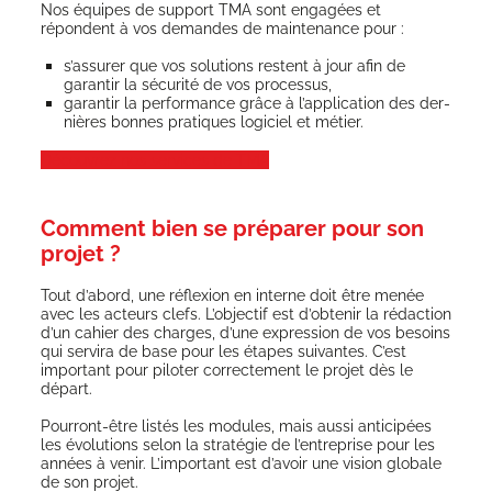
Nos équipes de sup­port TMA sont enga­gées et
répondent à vos demandes de main­te­nance pour :
s’as­su­rer que vos solu­tions res­tent à jour afin de
garan­tir la sécu­ri­té de vos processus,
garan­tir la per­for­mance grâce à l’ap­pli­ca­tion des der­
nières bonnes pra­tiques logi­ciel et métier.
Décou­vrez nos ser­vices de TMA
Comment bien se préparer pour son
projet ?
Tout d’a­bord, une réflexion en interne doit être menée
avec les acteurs clefs. L’ob­jec­tif est d’ob­te­nir la rédac­tion
d’un cahier des charges, d’une expres­sion de vos besoins
qui ser­vi­ra de base pour les étapes sui­vantes. C’est
impor­tant pour pilo­ter cor­rec­te­ment le pro­jet dès le
départ.
Pour­ront-être lis­tés les modules, mais aus­si anti­ci­pées
les évo­lu­tions selon la stra­té­gie de l’en­tre­prise pour les
années à venir. L’im­por­tant est d’a­voir une vision glo­bale
de son projet.