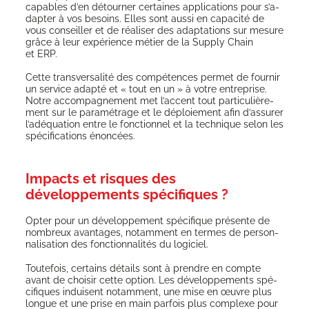
capables d’en détour­ner cer­taines appli­ca­tions pour s’a­
dap­ter à vos besoins. Elles sont aus­si en capa­ci­té de
vous conseiller et de réa­li­ser des adap­ta­tions sur mesure
grâce à leur expé­rience métier de la Sup­ply Chain
et ERP.
Cette trans­ver­sa­li­té des com­pé­tences per­met de four­nir
un ser­vice adap­té et « tout en un » à votre entre­prise.
Notre accom­pa­gne­ment met l’ac­cent tout par­ti­cu­liè­re­
ment sur le para­mé­trage et le déploie­ment afin d’as­su­rer
l’a­dé­qua­tion entre le fonc­tion­nel et la tech­nique selon les
spé­ci­fi­ca­tions énoncées.
Impacts et risques des
développements spécifiques ?
Opter pour un déve­lop­pe­ment spé­ci­fique pré­sente de
nom­breux avan­tages, notam­ment en termes de per­son­
na­li­sa­tion des fonc­tion­na­li­tés du logiciel.
Tou­te­fois, cer­tains détails sont à prendre en compte
avant de choi­sir cette option. Les déve­lop­pe­ments spé­
ci­fiques induisent notam­ment, une mise en œuvre plus
longue et une prise en main par­fois plus com­plexe pour