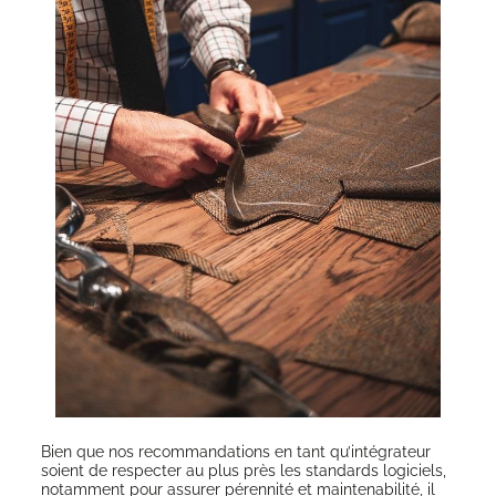
Bien que nos recom­man­da­tions en tant qu’in­té­gra­teur
soient de res­pec­ter au plus près les stan­dards logi­ciels,
notam­ment pour assu­rer péren­ni­té et main­te­na­bi­li­té, il