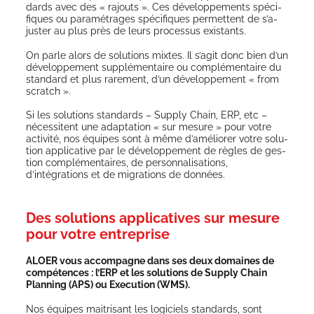
dards avec des « rajouts ». Ces déve­lop­pe­ments spé­ci­
fiques ou para­mé­trages spé­ci­fiques per­mettent de s’a­
jus­ter au plus près de leurs pro­ces­sus existants.
On parle alors de solu­tions mixtes. Il s’a­git donc bien d’un
déve­lop­pe­ment sup­plé­men­taire ou com­plé­men­taire du
stan­dard et plus rare­ment, d’un déve­lop­pe­ment « from
scratch ».
Si les solu­tions stan­dards – Sup­ply Chain, ERP, etc –
néces­sitent une adap­ta­tion « sur mesure » pour votre
acti­vi­té, nos équipes sont à même d’améliorer votre solu­
tion appli­ca­tive par le déve­lop­pe­ment de règles de ges­
tion com­plé­men­taires, de per­son­na­li­sa­tions,
d’intégrations et de migra­tions de données.
Des solutions applicatives sur mesure
pour votre entreprise
ALOER vous accom­pagne dans ses deux domaines de
com­pé­tences : l’ERP et les solu­tions de Sup­ply Chain
Plan­ning (APS) ou Exe­cu­tion (WMS).
Nos équipes mai­tri­sant les logi­ciels stan­dards, sont