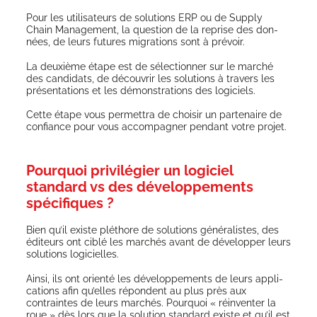
Pour les uti­li­sa­teurs de solu­tions ERP ou de Sup­ply
Chain Mana­ge­ment, la ques­tion de la reprise des don­
nées, de leurs futures migra­tions sont à prévoir.
La deuxième étape est de sélec­tion­ner sur le mar­ché
des can­di­dats, de décou­vrir les solu­tions à tra­vers les
pré­sen­ta­tions et les démons­tra­tions des logiciels.
Cette étape vous per­met­tra de choi­sir un par­te­naire de
confiance pour vous accom­pa­gner pen­dant votre projet.
Pourquoi privilégier un logiciel
standard vs des développements
spécifiques ?
Bien qu’il existe plé­thore de solu­tions géné­ra­listes, des
édi­teurs ont ciblé les mar­chés avant de déve­lop­per leurs
solu­tions logicielles.
Ain­si, ils ont orien­té les déve­lop­pe­ments de leurs appli­
ca­tions afin qu’elles répondent au plus près aux
contraintes de leurs mar­chés. Pour­quoi « réin­ven­ter la
roue » dès lors que la solu­tion stan­dard existe et qu’il est