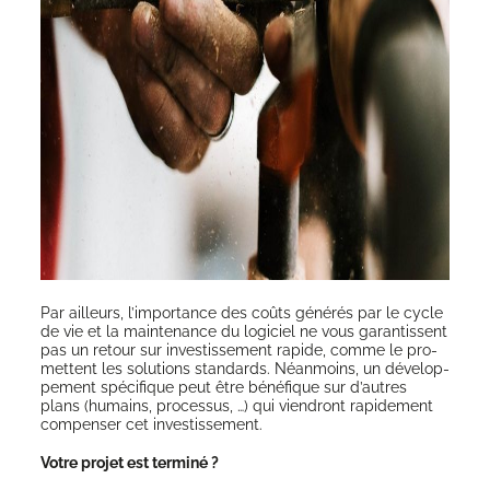
Par ailleurs, l’importance des coûts géné­rés par le cycle
de vie et la main­te­nance du logi­ciel ne vous garan­tissent
pas un retour sur inves­tis­se­ment rapide, comme le pro­
mettent les solu­tions stan­dards. Néan­moins, un déve­lop­
pe­ment spé­ci­fique peut être béné­fique sur d’autres
plans (humains, pro­ces­sus, …) qui vien­dront rapi­de­ment
com­pen­ser cet investissement.
Votre pro­jet est terminé ?