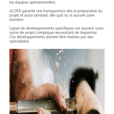
les équipes opérationnelles.
ALOER garan­tit une trans­pa­rence dès la pré­pa­ra­tion du
pro­jet et aus­si pen­dant, afin qu’il n’y ai aucune zone
d’ombre.
L’a­jout de déve­lop­pe­ments spé­ci­fiques est sou­vent syno­
nyme de pro­jet com­pli­qué néces­si­tant de l’expertise.
Ces déve­lop­pe­ments doivent être réa­li­sés par des
spécialistes.