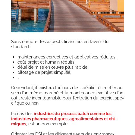
Sans comp­ter les aspects finan­ciers en faveur du
standard :
main­te­nances cor­rec­tives et appli­ca­tives réduites,
coût pro­jet et humain réduits,
délai de mise en œuvre plus rapide,
pilo­tage de pro­jet simplifié,
…
Cepen­dant, il exis­te­ra tou­jours des spé­ci­fi­ci­tés métier au
sein d’un même mar­ché et la main­te­nance évo­lu­tive d’un
outil reste incon­tour­nable pour l’en­tre­tien du logi­ciel spé­
ci­fique ou non.
Le cas des
indus­tries du pro­cess batch comme les
indus­tries phar­ma­ceu­tiques, agroa­li­men­taires et chi­
miques
, est un bon exemple.
Orien­ter les DSI et les diri­geants vers des envi­ron­ne­