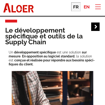
Skip
to
FR
EN
content
Le développement
spécifique et outils de la
Supply Chain
Un
déve­lop­pe­ment spé­ci­fique
est une solu­tion
sur
mesure
.
En oppo­si­tion au logi­ciel
stan­dard
, la solu­tion
est
conçue et réa­li­sée pour répondre aux besoins spé­ci­
fiques du client.