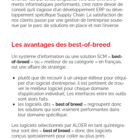
ments infor­ma­tiques per­for­mants, c’est notre devoir de
conseil qu’il s’a­gisse d’un déve­lop­pe­ment ERP ou déve­
lop­pe­ment spé­ci­fique Sup­ply Chain. La satis­fac­tion de
nos clients passe par une ges­tion de l’en­tre­prise sou­te­
nue par le parc de solu­tions en place et non l’inverse.
Les avantages des best-of-breed
Un sys­tème d’in­for­ma­tion ou une solu­tion SCM «
best-
of-breed
» ou « meilleur de sa caté­go­rie » en fran­çais,
est une affaire de stratégie :
plu­tôt que de recou­rir à un unique édi­teur pour s’é­qui­
per d’un logi­ciel d’entreprise, il est per­ti­nent de trou­
ver le meilleur logi­ciel pour chaque domaine
d’application indi­vi­duel, Les inter­faces entre les outils
sont alors faits.
les logi­ciels dits «
best of breed
» regroupent donc
les solu­tions qui sont vrai­ment per­for­mantes dans
leur domaine spécifique.
Les logi­ciels sélec­tion­nés par ALOER en tant qu’in­té­gra­
teur sont des «
best of breed
» donc des logi­ciels
conçus spé­cia­le­ment pour col­ler au plus près :