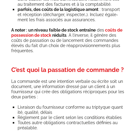
au trai­te­ment des fac­tures et à la comptabilité.
par­fois, des coûts de la logis­tique amont
: trans­port
et récep­tion (déchar­ger, ins­pec­ter…). Incluez éga­le­
ment les frais asso­ciés aux assurances.
A noter :
un niveau faible de stock entraîne
des
coûts de
pos­ses­sion de stock
réduits
. A l’inverse, il génère des
coûts de pas­sa­tion ou de lan­ce­ment des com­mandes
éle­vés du fait d’un choix de réap­pro­vi­sion­ne­ments plus
fréquentes.
C’est quoi la passation de commande ?
La com­mande est une inten­tion ver­bale ou écrite soit un
docu­ment, une infor­ma­tion dres­sé par un client à un
four­nis­seur qui crée des obli­ga­tions réci­proques pour les
deux parties :
Livrai­son du four­nis­seur conforme au trip­tyque quan­t
i­té, qua­li­té, délais
Règle­ment par le client selon les condi­tions établies
Toutes autre obli­ga­tions contrac­tuelles défi­nies au
préalable.