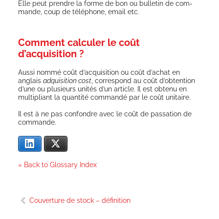
Elle peut prendre la forme de bon ou bul­le­tin de com­
mande, coup de télé­phone, email etc.
Comment calculer le coût
d’acquisition ?
Aus­si nom­mé coût d’acquisition ou coût d’a­chat en
anglais
adqui­si­tion cost
, cor­res­pond au coût d’ob­ten­tion
d’une ou plu­sieurs uni­tés d’un article. Il est obte­nu en
mul­ti­pliant la quan­ti­té com­man­dé par le coût unitaire.
Il est à ne pas confondre avec le coût de pas­sa­tion de
commande.
Lin­ke­dIn
X
« Back to Glossary Index
Navigation
Couverture de stock – définition
de
l’article