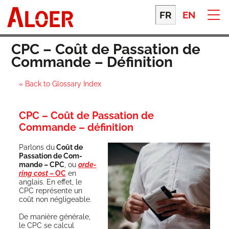
Skip
to
FR
EN
content
CPC – Coût de Passation de
Commande – Définition
« Back to Glossary Index
CPC – Coût de Passation de
Commande – définition
Par­lons du
Coût de
Pas­sa­tion de Com­
mande – CPC
, ou
orde­
ring cost
– OC
en
anglais. En effet, le
CPC repré­sente un
coût non négligeable.
De manière géné­rale,
le CPC se cal­cul