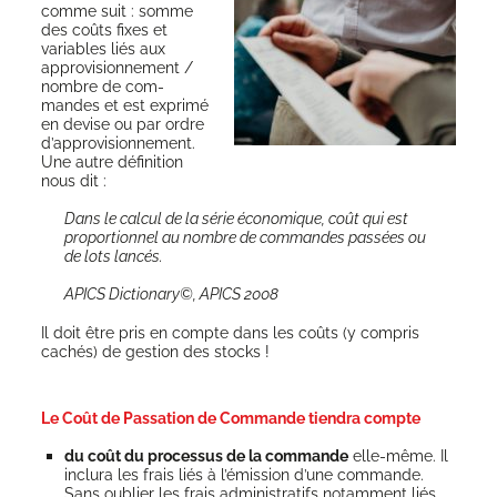
comme suit : somme
des coûts fixes et
variables liés aux
appro­vi­sion­ne­ment /
nombre de com­
mandes et est expri­mé
en devise ou par ordre
d’ap­pro­vi­sion­ne­ment.
Une autre défi­ni­tion
nous dit :
Dans le cal­cul de la série éco­no­mique, coût qui est
pro­por­tion­nel au nombre de com­mandes pas­sées ou
de lots lancés.
APICS Dic­tio­na­ry©, APICS 2008
Il doit être pris en compte dans les coûts (y com­pris
cachés) de ges­tion des stocks !
Le Coût de Passation de Commande tiendra compte
du coût du pro­ces­sus de la com­mande
elle-même. Il
inclu­ra les frais liés à l’émission d’une com­mande.
Sans oublier les frais admi­nis­tra­tifs notam­ment liés