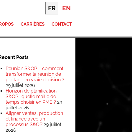
FR
EN
PROPOS
CARRIÈRES
CONTACT
Recent Posts
Réunion S&OP – comment
transformer la réunion de
pilotage en vraie décision ?
29 juillet 2026
Horizon de planification
S&OP : quelle maille de
temps choisir en PME ?
29
juillet 2026
Aligner ventes, production
et finance avec un
processus S&OP
29 juillet
2026