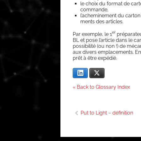
le choix du for­mat de car­to
commande,
l’acheminement du car­ton d
ments des articles.
er
Par exemple, le 1
pré­pa­ra­t
BL et pose l’article dans le ca
pos­si­bi­li­té (ou non !) de méc
aux divers empla­ce­ments. En fi
prêt à être expédié.
Lin­ke­dIn
X
« Back to Glossary Index
Navigation
Put to Light – définition
de
l’article