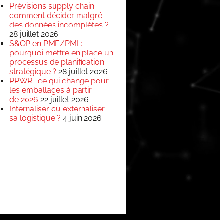
Prévisions supply chain :
comment décider malgré
des données incomplètes ?
28 juillet 2026
S&OP en PME/PMI :
pourquoi mettre en place un
processus de planification
stratégique ?
28 juillet 2026
PPWR : ce qui change pour
les emballages à partir
de 2026
22 juillet 2026
Internaliser ou externaliser
sa logistique ?
4 juin 2026