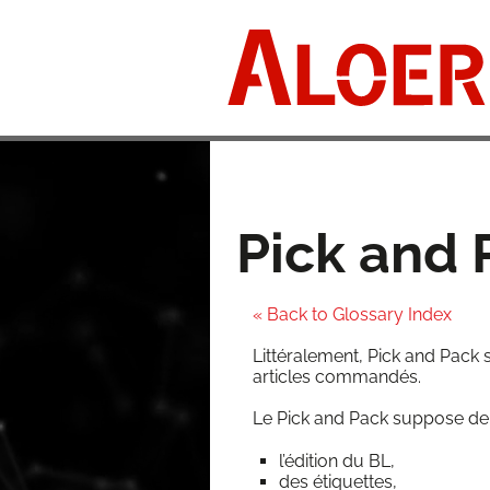
Skip
to
content
Pick and 
« Back to Glossary Index
Lit­té­ra­le­ment, Pick and Pack 
articles commandés.
Le Pick and Pack sup­pose de d
l’édition du BL,
des éti­quettes,