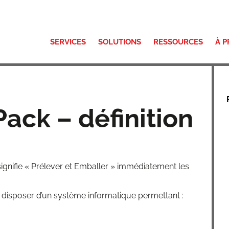
SERVICES
SOLUTIONS
RESSOURCES
À 
Pack – définition
signi­fie « Pré­le­ver et Embal­ler » immé­dia­te­ment les
is­po­ser d’un sys­tème infor­ma­tique permettant :