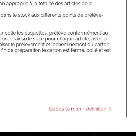
n appro­prié à la tota­li­té des articles de la
ans le stock aux dif­fé­rents points de pré­lè­ve­
eur colle les éti­quettes, pré­lève confor­mé­ment au
rton…et ain­si de suite pour chaque article, avec la
a­ni­ser le pré­lè­ve­ment et l’acheminement du car­ton
n de pré­pa­ra­tion le car­ton est fer­mé, col­lé et est
Goods to man – définition