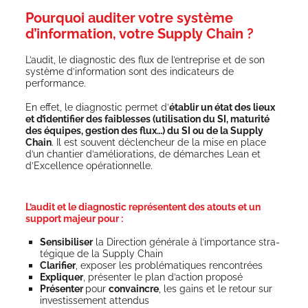
Pourquoi auditer votre système
d’information, votre Supply Chain ?
L’audit, le diag­nos­tic des flux de l’entreprise et de son
sys­tème d’information sont des indi­ca­teurs de
performance.
En effet, le diag­nos­tic per­met d’
éta­blir un état des lieux
et d’identifier des fai­blesses (uti­li­sa­tion du SI, matu­ri­té
des équipes, ges­tion des flux…) du SI ou de la Sup­ply
Chain
. Il est sou­vent déclen­cheur de la mise en place
d’un chan­tier d’améliorations, de démarches Lean et
d’Excellence opérationnelle.
L’audit et le diagnostic représentent des atouts et un
support majeur pour :
Sen­si­bi­li­ser
la Direc­tion géné­rale à l’importance stra­
té­gique de la Sup­ply Chain
Cla­ri­fier
, expo­ser les pro­blé­ma­tiques rencontrées
Expli­quer
, pré­sen­ter le plan d’action proposé
Pré­sen­ter
pour
convaincre
, les gains et le retour sur
inves­tis­se­ment attendus