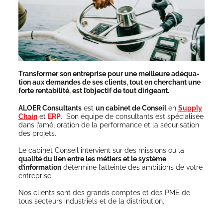
Trans­for­mer son entre­prise pour une meilleure adé­qua­
tion aux demandes de ses clients, tout en cher­chant une
forte ren­ta­bi­li­té, est l’objectif de tout dirigeant.
ALOER Consul­tants
est
un cabi­net de Conseil
en
Sup­ply
Chain
et
ERP
. Son équipe de consul­tants est spé­cia­li­sée
dans l’amélioration de la per­for­mance et la sécu­ri­sa­tion
des projets.
Le cabi­net Conseil inter­vient sur des mis­sions où la
qua­li­té du lien entre les métiers et le sys­tème
d’information
déter­mine l’atteinte des ambi­tions de votre
entreprise.
Nos clients sont des grands comptes et des PME de
tous sec­teurs indus­triels et de la distribution.