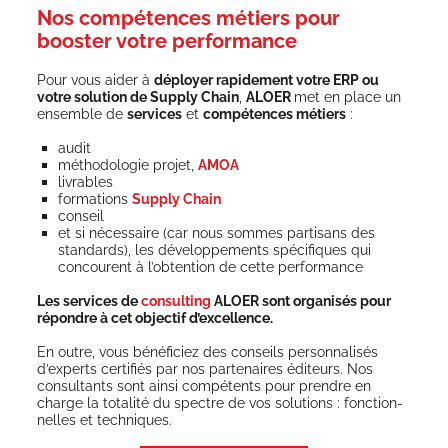
Nos compétences métiers pour
booster votre performance
Pour vous aider à
déployer rapi­de­ment votre ERP ou
votre solu­tion de Sup­ply Chain
,
ALOER
met en place un
ensemble de
ser­vices
et
com­pé­tences métiers
:
audit
métho­do­lo­gie pro­jet,
AMOA
livrables
for­ma­tions
Sup­ply Chain
conseil
et si néces­saire (car nous sommes par­ti­sans des
stan­dards), les déve­lop­pe­ments spé­ci­fiques qui
concourent à l’obtention de cette performance
Les ser­vices de
consul­ting
ALOER sont orga­ni­sés pour
répondre à cet objec­tif d’excellence.
En outre, vous béné­fi­ciez des conseils per­son­na­li­sés
d’experts cer­ti­fiés par nos par­te­naires édi­teurs. Nos
consul­tants sont ain­si com­pé­tents pour prendre en
charge la tota­li­té du spectre de vos solu­tions : fonc­tion­
nelles et techniques.