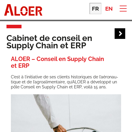
Skip
to
FR
EN
content
Cabinet de conseil en
Supply Chain et ERP
ALOER – Conseil en Supply Chain
et ERP
C’est à l’i­ni­tia­tive de ses clients his­to­riques de l’aé­ro­nau­
tique et de l’a­groa­li­men­taire, qu’A­LOER a déve­lop­pé un
pôle Conseil en Sup­ply Chain et ERP, voi­là 15 ans.