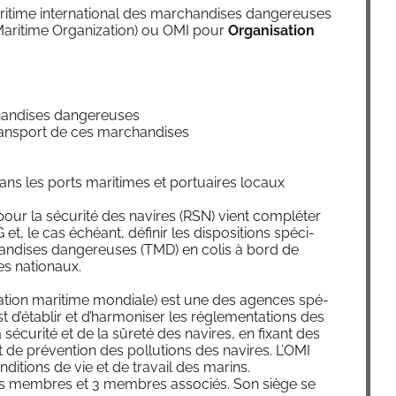
time inter­na­tio­nal des mar­chan­dises dan­ge­reuses
al Mari­time Orga­ni­za­tion) ou OMI pour
Orga­ni­sa­tion
r­chan­dises dangereuses
 trans­port de ces marchandises
dans les ports mari­times et por­tuaires locaux
pour la sécu­ri­té des navires (RSN) vient com­plé­ter
et, le cas échéant, défi­nir les dis­po­si­tions spé­ci­
an­dises dan­ge­reuses (TMD) en colis à bord de
es nationaux.
­sa­tion mari­time mon­diale) est une des agences spé­
t d’é­ta­blir et d’har­mo­ni­ser les régle­men­ta­tions des
écu­ri­té et de la sûre­té des navires, en fixant des
 de pré­ven­tion des pol­lu­tions des navires. L’OMI
ndi­tions de vie et de tra­vail des marins.
ts membres et 3 membres asso­ciés. Son siège se