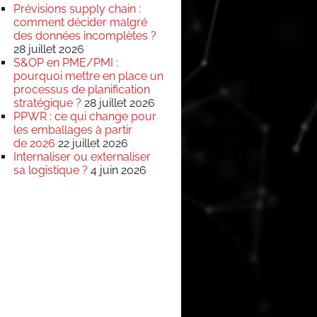
Prévisions supply chain :
comment décider malgré
des données incomplètes ?
28 juillet 2026
S&OP en PME/PMI :
pourquoi mettre en place un
processus de planification
stratégique ?
28 juillet 2026
PPWR : ce qui change pour
les emballages à partir
de 2026
22 juillet 2026
Internaliser ou externaliser
sa logistique ?
4 juin 2026