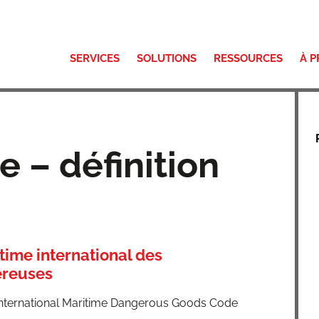
SERVICES
SOLUTIONS
RESSOURCES
À 
 – définition
time international des
ereuses
­ter­na­tio­nal Mari­time Dan­ge­rous Goods Code