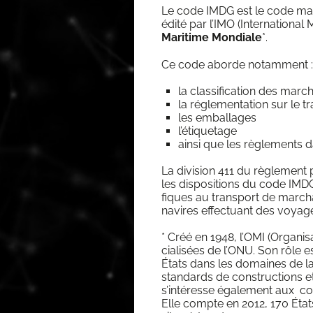
Le code IMDG est le code mari­
édi­té par l’I­MO (Inter­na­tio­n
Mari­time Mon­diale
*.
Ce code aborde notamment :
la clas­si­fi­ca­tion des ma
la régle­men­ta­tion sur le
les embal­lages
l’é­ti­que­tage
ain­si que les règle­ments 
La divi­sion 411 du règle­ment 
les dis­po­si­tions du code IMDG 
fiques au trans­port de mar­ch
navires effec­tuant des voyag
* Créé en 1948, l’O­MI (Orga­ni
cia­li­sées de l’O­NU. Son rôle es
États dans les domaines de la s
stan­dards de construc­tions et
s’in­té­resse éga­le­ment aux co
Elle compte en 2012, 170 Éta