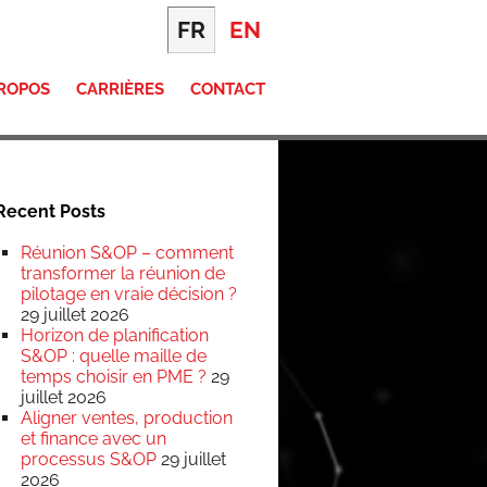
FR
EN
PROPOS
CARRIÈRES
CONTACT
Recent Posts
Réunion S&OP – comment
transformer la réunion de
pilotage en vraie décision ?
29 juillet 2026
Horizon de planification
S&OP : quelle maille de
temps choisir en PME ?
29
juillet 2026
Aligner ventes, production
et finance avec un
processus S&OP
29 juillet
2026