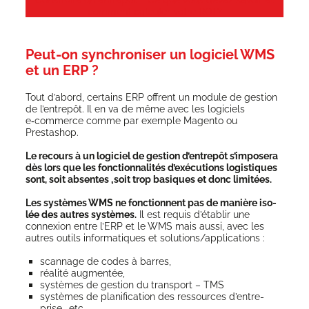
com­ment cal­cu­ler votre ROI ?
Peut-on synchroniser un logiciel WMS
et un ERP ?
Tout d’a­bord, cer­tains ERP offrent un module de ges­tion
de l’en­tre­pôt. Il en va de même avec les logi­ciels
e‑commerce comme par exemple Magen­to ou
Prestashop.
Le recours à un logi­ciel de ges­tion d’entrepôt s’imposera
dès lors que les fonc­tion­na­li­tés d’exécutions logis­tiques
sont, soit absentes ‚soit trop basiques et donc limitées.
Les sys­tèmes WMS ne fonc­tionnent pas de manière iso­
lée des autres sys­tèmes.
Il est requis d’é­ta­blir une
connexion entre l’ERP et le WMS mais aus­si, avec les
autres outils infor­ma­tiques et solutions/applications :
scan­nage de codes à barres,
réa­li­té augmentée,
sys­tèmes de ges­tion du trans­port – TMS
sys­tèmes de pla­ni­fi­ca­tion des res­sources d’en­tre­
prise… etc