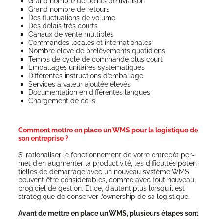
Grand nombre de points de livraison
Grand nombre de retours
Des fluc­tua­tions de volume
Des délais très courts
Canaux de vente multiples
Com­mandes locales et internationales
Nombre éle­vé de pré­lè­ve­ments quotidiens
Temps de cycle de com­mande plus court
Embal­lages uni­taires systématiques
Dif­fé­rentes ins­truc­tions d’emballage
Ser­vices à valeur ajou­tée élevés
Docu­men­ta­tion en dif­fé­rentes langues
Char­ge­ment de colis
Comment mettre en place un WMS pour la logistique de
son entreprise ?
Si ratio­na­li­ser le fonc­tion­ne­ment de votre entre­pôt per­
met d’en aug­men­ter la pro­duc­ti­vi­té, les dif­fi­cul­tés poten­
tielles de démar­rage avec un nou­veau sys­tème WMS
peuvent être consi­dé­rables, comme avec tout nou­veau
pro­gi­ciel de ges­tion. Et ce, d’au­tant plus lors­qu’il est
stra­té­gique de conser­ver l’ow­ner­ship de sa logistique.
Avant de mettre en place un WMS, plu­sieurs étapes sont