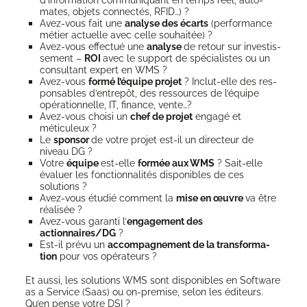
mates, objets connec­tés, RFID…) ?
Avez-vous fait une
ana­lyse des écarts
(per­for­mance
métier actuelle avec celle souhaitée) ?
Avez-vous effec­tué une
ana­lyse
de retour sur inves­tis­
se­ment –
ROI
avec le sup­port de spé­cia­listes ou un
consul­tant expert en WMS ?
Avez-vous
for­mé l’équipe pro­jet
? Inclut-elle des res­
pon­sables d’entrepôt, des res­sources de l’équipe
opé­ra­tion­nelle, IT, finance, vente…?
Avez-vous choi­si un
chef de pro­jet
enga­gé et
méticuleux ?
Le
spon­sor
de votre pro­jet est-il un direc­teur de
niveau DG ?
Votre
équipe
est-elle
for­mée aux WMS
? Sait-elle
éva­luer les fonc­tion­na­li­tés dis­po­nibles de ces
solutions ?
Avez-vous étu­dié com­ment la
mise en œuvre
va être
réalisée ?
Avez-vous garan­ti l’
enga­ge­ment des
actionnaires/DG
?
Est-il pré­vu un
accom­pa­gne­ment de la trans­for­ma­
tion
pour vos opérateurs ?
Et aus­si, les solu­tions WMS sont dis­po­nibles en Soft­ware
as a Ser­vice (Saas) ou on-pre­mise, selon les édi­teurs.
Qu’en pense votre DSI ?