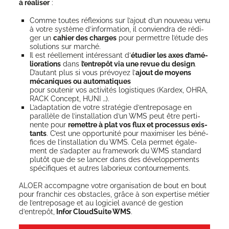
à réa­li­ser
:
Comme toutes réflexions sur l’a­jout d’un nou­veau venu
à votre sys­tème d’in­for­ma­tion, il convien­dra de rédi­
ger un
cahier des charges
pour per­mettre l’é­tude des
solu­tions sur marché.
Il est réel­le­ment inté­res­sant d’
étu­dier les axes d’a­mé­
lio­ra­tions
dans
l’en­tre­pôt via une revue du desi­gn
.
D’au­tant plus si vous pré­voyez l’
ajout de moyens
méca­niques ou auto­ma­tiques
pour sou­te­nir vos acti­vi­tés logis­tiques (Kar­dex, OHRA,
RACK Concept, HUNI …).
L’a­dap­ta­tion de votre stra­té­gie d’en­tre­po­sage en
paral­lèle de l’ins­tal­la­tion d’un WMS peut être per­ti­
nente pour
remettre à plat vos flux et pro­ces­sus exis­
tants
. C’est une oppor­tu­ni­té pour maxi­mi­ser les béné­
fices de l’ins­tal­la­tion du WMS. Cela per­met éga­le­
ment de s’a­dap­ter au fra­me­work du WMS stan­dard
plu­tôt que de se lan­cer dans des déve­lop­pe­ments
spé­ci­fiques et autres labo­rieux contournements.
ALOER accom­pagne votre orga­ni­sa­tion de bout en bout
pour fran­chir ces obs­tacles, grâce à son exper­tise métier
de l’entreposage et au logi­ciel avan­cé de ges­tion
d’entrepôt,
Infor Cloud­Suite WMS
.
Construire un entre­pôt – Ce que vous devez savoir et