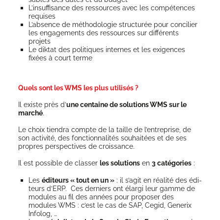
L’in­suf­fi­sance des res­sources avec les com­pé­tences
requises
L’ab­sence de métho­do­lo­gie struc­tu­rée pour conci­lier
les enga­ge­ments des res­sources sur dif­fé­rents
projets
Le dik­tat des poli­tiques internes et les exi­gences
fixées à court terme
Quels sont les WMS les plus utilisés ?
Il existe près d’
une cen­taine de solu­tions WMS sur le
mar­ché
.
Le choix tien­dra compte de la taille de l’en­tre­prise, de
son acti­vi­té, des fonc­tion­na­li­tés sou­hai­tées et de ses
propres pers­pec­tives de croissance.
Il est pos­sible de clas­ser
les solu­tions
en
3 caté­go­ries
:
Les
édi­teurs « tout en un »
: il s’a­git en réa­li­té des édi­
teurs d’ERP. Ces der­niers ont élar­gi leur gamme de
modules au fil des années pour pro­po­ser des
modules WMS : c’est le cas de SAP, Cegid, Gene­rix
Infolog, …