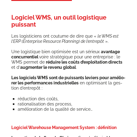
Logiciel WMS, un outil logistique
puissant
Les logis­ti­ciens ont cou­tume de dire que «
le WMS est
l’ERP (Enter­prise Resource Plan­ning) de l’entrepôt
».
Une logis­tique bien opti­mi­sée est un sérieux
avan­tage
concur­ren­tiel
voire stra­té­gique pour une entre­prise : le
WMS per­met de
réduire les coûts d’ex­ploi­ta­tion directs
et d’
aug­men­ter le reve­nu glo­bal
.
Les logi­ciels WMS sont de puis­sants leviers pour amé­lio­
rer les per­for­mances indus­trielles
en opti­mi­sant la ges­
tion d’entrepôt :
réduc­tion des coûts,
ratio­na­li­sa­tion des process,
amé­lio­ra­tion de la qua­li­té de service…
Logiciel Warehouse Management System : définition