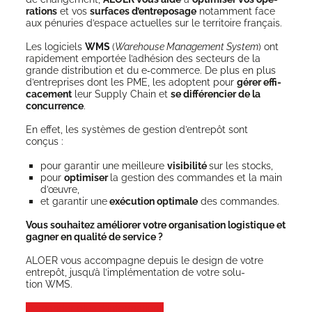
ra­tions
et vos
sur­faces d’entreposage
notam­ment face
aux pénu­ries d’es­pace actuelles sur le ter­ri­toire français.
Les logi­ciels
WMS
(
Ware­house Mana­ge­ment Sys­tem
) ont
rapi­de­ment empor­tée l’adhésion des sec­teurs de la
grande dis­tri­bu­tion et du e‑commerce. De plus en plus
d’entreprises dont les PME, les adoptent pour
gérer effi­
ca­ce­ment
leur Sup­ply Chain et
se dif­fé­ren­cier de la
concur­rence
.
En effet, les sys­tèmes de ges­tion d’en­tre­pôt sont
conçus :
pour garan­tir une meilleure
visi­bi­li­té
sur les stocks,
pour
opti­mi­ser
la ges­tion des com­mandes et la main
d’œuvre,
et garan­tir une
exé­cu­tion opti­male
des commandes.
Vous sou­hai­tez amé­lio­rer votre orga­ni­sa­tion logis­tique et
gagner en qua­li­té de service ?
ALOER vous accom­pagne depuis le desi­gn de votre
entre­pôt, jus­qu’à l’im­plé­men­ta­tion de votre solu­
tion WMS.
Deman­der plus d’informations