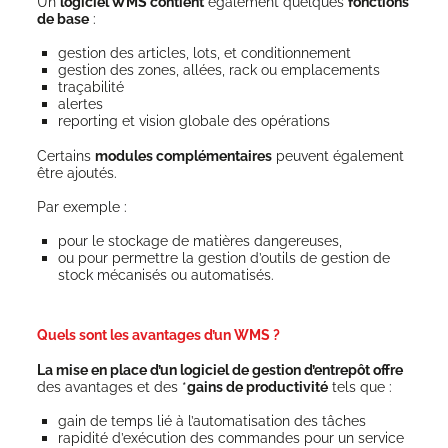
Un
logi­ciel WMS contient
éga­le­ment quelques
fonc­tions
de base
:
ges­tion des articles, lots, et conditionnement
ges­tion des zones, allées, rack ou emplacements
tra­ça­bi­li­té
alertes
repor­ting et vision glo­bale des opérations
Cer­tains
modules com­plé­men­taires
peuvent éga­le­ment
être ajoutés.
Par exemple :
pour le sto­ckage de matières dangereuses,
ou pour per­mettre la ges­tion d’ou­tils de ges­tion de
stock méca­ni­sés ou automatisés.
Quels sont les avantages d’un WMS ?
La mise en place d’un logi­ciel de ges­tion d’entrepôt offre
des avan­tages et des *
gains de pro­duc­ti­vi­té
tels que :
gain de temps lié à l’automatisation des tâches
rapi­di­té d’exécution des com­mandes pour un ser­vice