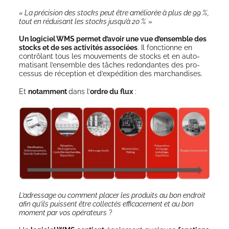
« La pré­ci­sion des stocks peut être amé­lio­rée à plus de 99 %,
tout en rédui­sant les stocks jus­qu’à 20 %
»
Un logi­ciel WMS per­met d’a­voir une vue d’en­semble des
stocks et de ses acti­vi­tés asso­ciées
. Il fonc­tionne en
contrô­lant tous les mou­ve­ments de stocks et en auto­
ma­ti­sant l’ensemble des tâches redon­dantes des pro­
ces­sus de récep­tion et d’expédition des marchandises.
Et
notam­ment
dans l’
ordre du flux
:
L’adressage ou com­ment pla­cer les pro­duits au bon endroit
afin qu’ils puissent être col­lec­tés effi­ca­ce­ment et au bon
moment par vos opé­ra­teurs
?