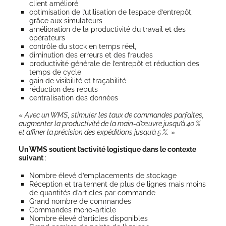
client amélioré
opti­mi­sa­tion de l’u­ti­li­sa­tion de l’espace d’entrepôt,
grâce aux simulateurs
amé­lio­ra­tion de la pro­duc­ti­vi­té du tra­vail et des
opérateurs
contrôle du stock en temps réel,
dimi­nu­tion des erreurs et des fraudes
pro­duc­ti­vi­té géné­rale de l’entrepôt et réduc­tion des
temps de cycle
gain de visi­bi­li­té et traçabilité
réduc­tion des rebuts
cen­tra­li­sa­tion des données
«
Avec un WMS
,
sti­mu­ler les taux de com­mandes par­faites,
aug­men­ter la pro­duc­ti­vi­té de la main-d’œuvre jus­qu’à 40 %
et affi­ner la pré­ci­sion des expé­di­tions jus­qu’à 5 %.
»
Un WMS sou­tient l’ac­ti­vi­té logis­tique dans le contexte
sui­vant
:
Nombre éle­vé d’emplacements de stockage
Récep­tion et trai­te­ment de plus de lignes mais moins
de quan­ti­tés d’articles par commande
Grand nombre de commandes
Com­mandes mono-article
Nombre éle­vé d’articles disponibles