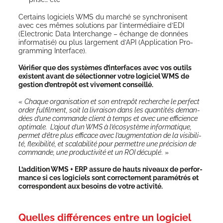
Cer­tains logi­ciels WMS du mar­ché se syn­chro­nisent
avec ces mêmes solu­tions par l’intermédiaire d’E­DI
(Elec­tro­nic Data Inter­change – échange de don­nées
infor­ma­ti­sé) ou plus lar­ge­ment d’API (Appli­ca­tion Pro­
gram­ming Interface).
Véri­fier que des sys­tèmes d’interfaces avec vos outils
existent avant de sélec­tion­ner votre logi­ciel WMS de
ges­tion d’entrepôt est
vive­ment conseillé
.
«
Chaque orga­ni­sa­tion et son entre­pôt recherche le per­fect
order ful­filment, soit la livrai­son dans les quan­ti­tés deman­
dées d’une com­mande client à temps et avec une effi­cience
opti­male. L’a­jout d’un WMS à l’é­co­sys­tème infor­ma­tique,
per­met d’être plus effi­cace avec l’aug­men­ta­tion de la visi­bi­li­
té, flexi­bi­li­té, et sca­la­bi­li­té pour per­mettre une pré­ci­sion de
com­mande, une pro­duc­ti­vi­té et un ROI décu­plé
. »
L’ad­di­tion WMS + ERP assure de hauts niveaux de per­for­
mance si ces logi­ciels sont cor­rec­te­ment para­mé­trés et
cor­res­pondent aux besoins de votre acti­vi­té.
Quelles différences entre un logiciel