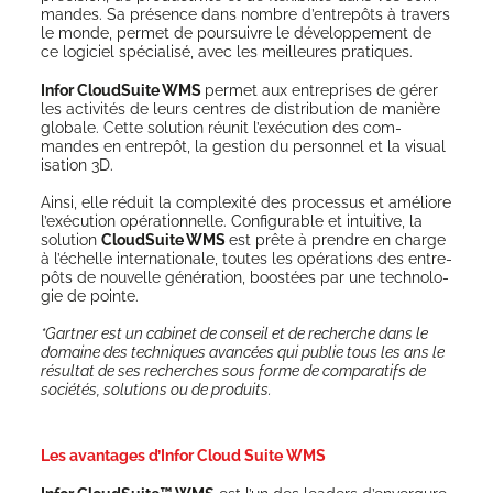
mandes. Sa pré­sence dans nombre d’en­tre­pôts à tra­vers
le monde, per­met de pour­suivre le déve­lop­pe­ment de
ce logi­ciel spé­cia­li­sé, avec les meilleures pratiques.
Infor Cloud­Suite WMS
per­met aux entre­prises de gérer
les acti­vi­tés de leurs centres de dis­tri­bu­tion de manière
glo­bale. Cette solu­tion réunit l’exé­cu­tion des com­
mandes en entre­pôt, la ges­tion du per­son­nel et la visua­l
i­sa­tion 3D.
Ain­si, elle réduit la com­plexi­té des pro­ces­sus et amé­liore
l’exé­cu­tion opé­ra­tion­nelle. Confi­gu­rable et intui­tive, la
solu­tion
Cloud­Suite WMS
est prête à prendre en charge
à l’é­chelle inter­na­tio­nale, toutes les opé­ra­tions des entre­
pôts de nou­velle géné­ra­tion, boos­tées par une tech­no­lo­
gie de pointe.
*Gart­ner est un cabi­net de conseil et de recherche dans le
domaine des tech­niques avan­cées qui publie tous les ans le
résul­tat de ses recherches sous forme de com­pa­ra­tifs de
socié­tés, solu­tions ou de produits.
Les avantages d’Infor Cloud Suite WMS