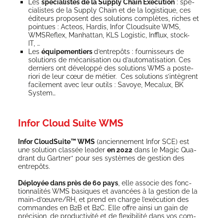
Les
spé­cia­listes de la Sup­ply Chain Exe­cu­tion
: spé­
cia­listes de la Sup­ply Chain et de la logis­tique, ces
édi­teurs pro­posent des solu­tions com­plètes, riches et
poin­tues : Acteos, Har­dis, Infor Cloud­suite WMS,
WMSRe­flex, Man­hat­tan, KLS Logis­tic, Inf­flux, stock-
IT, …
Les
équi­pe­men­tiers
d’en­tre­pôts : four­nis­seurs de
solu­tions de méca­ni­sa­tion ou d’au­to­ma­ti­sa­tion. Ces
der­niers ont déve­lop­pé des solu­tions WMS a pos­te­
rio­ri de leur cœur de métier. Ces solu­tions s’in­tègrent
faci­le­ment avec leur outils : Savoye, Meca­lux, BK
System…
Infor Cloud Suite WMS
Infor Cloud­Suite™ WMS
(ancien­ne­ment Infor SCE) est
une solu­tion clas­sée lea­der
en 2022
dans le Magic Qua­
drant du Gart­ner* pour ses sys­tèmes de ges­tion des
entrepôts.
Déployée dans près de 60 pays
, elle asso­cie des fonc­
tion­na­li­tés WMS basiques et avan­cées à la ges­tion de la
main-d’œu­vre/­RH, et prend en charge l’exé­cu­tion des
com­mandes en B2B et B2C. Elle offre ain­si un gain de
pré­ci­sion, de pro­duc­ti­vi­té et de flexi­bi­li­té dans vos com­