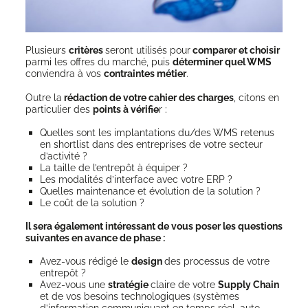
Plu­sieurs
cri­tères
seront uti­li­sés pour
com­pa­rer et choi­sir
par­mi les offres du mar­ché, puis
déter­mi­ner quel WMS
convien­dra à vos
contraintes métier
.
Outre la
rédac­tion de votre cahier des charges
, citons en
par­ti­cu­lier des
points à véri­fie
r :
Quelles sont les implan­ta­tions du/des WMS rete­nus
en short­list dans des entre­prises de votre sec­teur
d’activité ?
La taille de l’entrepôt à équiper ?
Les moda­li­tés d’interface avec votre ERP ?
Quelles main­te­nance et évo­lu­tion de la solution ?
Le coût de la solution ?
Il sera éga­le­ment inté­res­sant de vous poser les ques­tions
sui­vantes en avance de phase :
Avez-vous rédi­gé le
desi­gn
des pro­ces­sus de votre
entrepôt ?
Avez-vous une
stra­té­gie
claire de votre
Sup­ply Chain
et de vos besoins tech­no­lo­giques (sys­tèmes
d’information com­mu­ni­quant en temps réel, auto­