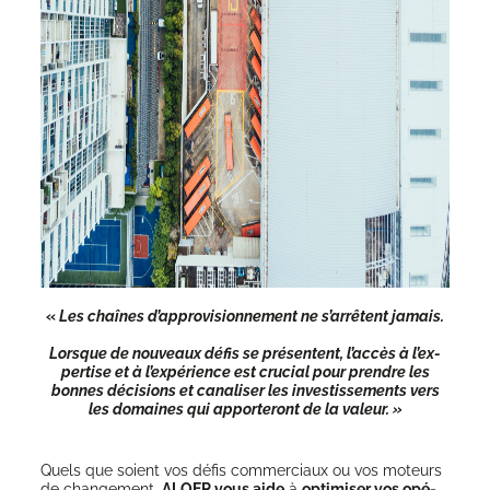
«
Les chaînes d’ap­pro­vi­sion­ne­ment ne s’ar­rêtent jamais.
Lorsque de nou­veaux défis se pré­sentent, l’ac­cès à l’ex­
per­tise et à l’ex­pé­rience est cru­cial pour prendre les
bonnes déci­sions et cana­li­ser les inves­tis­se­ments vers
les domaines qui appor­te­ront de la valeur.
»
Quels que soient vos défis com­mer­ciaux ou vos moteurs
de chan­ge­ment,
ALOER vous aide
à
opti­mi­ser vos opé­