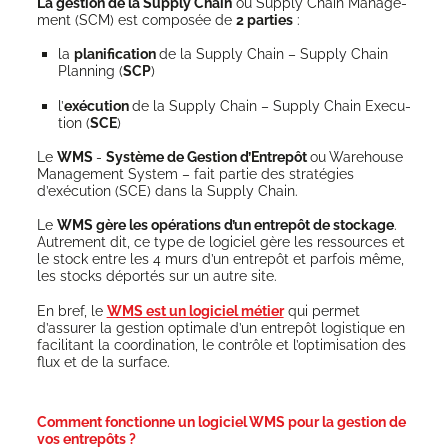
La ges­tion de la Sup­ply Chain
ou Sup­ply Chain Mana­ge­
ment (SCM) est com­po­sée de
2 par­ties
:
la
pla­ni­fi­ca­tion
de la Sup­ply Chain – Sup­ply Chain
Plan­ning (
SCP
)
l’
exé­cu­tion
de la Sup­ply Chain – Sup­ply Chain Exe­cu­
tion (
SCE
)
Le
WMS
-
Sys­tème de Ges­tion d’Entrepôt
ou Ware­house
Mana­ge­ment Sys­tem – fait par­tie des stra­té­gies
d’exécution (SCE) dans la Sup­ply Chain.
Le
WMS gère les opé­ra­tions d’un entre­pôt de sto­ckage
.
Autre­ment dit, ce type de logi­ciel gère les res­sources et
le stock entre les 4 murs d’un entre­pôt et par­fois même,
les stocks dépor­tés sur un autre site.
En bref, le
WMS est un logi­ciel métier
qui per­met
d’assurer la ges­tion opti­male d’un entre­pôt logis­tique en
faci­li­tant la coor­di­na­tion, le contrôle et l’op­ti­mi­sa­tion des
flux et de la surface.
Comment fonctionne un logiciel WMS pour la gestion de
vos entrepôts ?