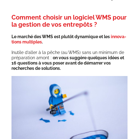
Comment choisir un logiciel WMS pour
la gestion de vos entrepôts ?
Le mar­ché des WMS est plu­tôt dyna­mique et les
inno­va­
tions mul­tiples
.
Inutile d’al­ler à la pêche (au WMS) sans un mini­mum de
pré­pa­ra­tion amont :
on vous sug­gère quelques idées et
16 ques­tions à vous poser avant de démar­rer vos
recherches de solutions.