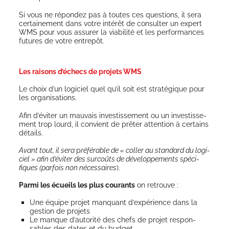
Si vous ne répon­dez pas à toutes ces ques­tions, il sera
cer­tai­ne­ment dans votre inté­rêt de consul­ter un expert
WMS pour vous assu­rer la via­bi­li­té et les per­for­mances
futures de votre entrepôt.
Les raisons d’échecs de projets WMS
Le choix d’un logi­ciel quel qu’il soit est stra­té­gique pour
les organisations.
Afin d’é­vi­ter un mau­vais inves­tis­se­ment ou un inves­tis­se­
ment trop lourd, il convient de prê­ter atten­tion à cer­tains
détails.
Avant tout, il sera
p
réfé­rable de « col­ler au stan­dard du logi­
ciel » afin d’é­vi­ter des sur­coûts de déve­lop­pe­ments spé­ci­
fiques (par­fois non néces­saires
).
Par­mi les écueils les plus cou­rants
on retrouve :
Une équipe pro­jet man­quant d’expérience dans la
ges­tion de projets
Le manque d’au­to­ri­té des chefs de pro­jet res­pon­
sables des dates et du budget