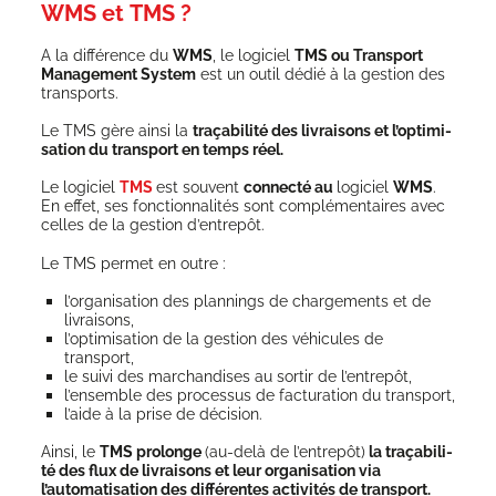
WMS et TMS ?
A la dif­fé­rence du
WMS
, le logi­ciel
TMS ou Trans­port
Mana­ge­ment Sys­tem
est un outil dédié à la ges­tion des
transports.
Le TMS gère ain­si la
tra­ça­bi­li­té des livrai­sons et l’op­ti­mi­
sa­tion du trans­port en temps réel.
Le logi­ciel
TMS
est sou­vent
connec­té au
logi­ciel
WMS
.
En effet, ses fonc­tion­na­li­tés sont com­plé­men­taires avec
celles de la ges­tion d’entrepôt.
Le TMS per­met en outre :
l’organisation des plan­nings de char­ge­ments et de
livraisons,
l’op­ti­mi­sa­tion de la ges­tion des véhi­cules de
transport,
le sui­vi des mar­chan­dises au sor­tir de l’entrepôt,
l’ensemble des pro­ces­sus de fac­tu­ra­tion du transport,
l’aide à la prise de décision.
Ain­si, le
TMS pro­longe
(au-delà de l’en­tre­pôt)
la tra­ça­bi­li­
té des flux de livrai­sons et leur orga­ni­sa­tion via
l’automatisation des dif­fé­rentes acti­vi­tés de transport.