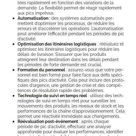
tées rapi­de­ment en fonc­tion des varia­tions de la
demande. La flexi­bi­li­té per­met de réagir rapi­de­ment
aux pics imprévus.
Auto­ma­ti­sa­tion
: des sys­tèmes auto­ma­ti­sés per­
mettent d’op­ti­mi­ser les pro­ces­sus, de réduire les
erreurs et d’ac­cé­lé­rer les opé­ra­tions. L’au­to­ma­ti­sa­tion
peut amé­lio­rer l’ef­fi­ca­ci­té pen­dant les périodes de pic
d’activité.
Opti­mi­sa­tion des iti­né­raires logis­tiques
: rééva­luez et
opti­mi­sez les iti­né­raires logis­tiques pour réduire les
délais de livrai­son. S’as­su­rer que les pro­duits
atteignent leur des­ti­na­tion dans les délais pen­dant
les périodes de forte demande est crucial.
For­ma­tion du per­son­nel
: assu­rez-vous que votre per­
son­nel est bien for­mé pour faire face aux défis spé­ci­
fiques des pics d’ac­ti­vi­té. Cela peut inclure des pro­to­
coles d’ur­gence, une ges­tion de crise et des com­pé­
tences de réso­lu­tion rapide des problèmes.
Tech­no­lo­gie de sui­vi en temps réel
: uti­li­sez des tech­
no­lo­gies de sui­vi en temps réel pour sur­veiller les
mou­ve­ments des pro­duits, les niveaux de stock et les
per­for­mances de la chaîne d’ap­pro­vi­sion­ne­ment. Cela
per­met une réac­ti­vi­té immé­diate aux changements.
Rééva­lua­tion post-évé­ne­ment
: après chaque
période de pic d’ac­ti­vi­té, effec­tuez une ana­lyse
appro­fon­die pour éva­luer les per­for­mances, iden­ti­fier