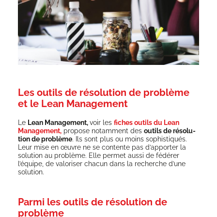
Les outils de résolution de problème
et le Lean Management
Le
Lean Mana­ge­ment,
voir les
fiches outils du Lean
Mana­ge­ment,
pro­pose notam­ment des
outils de réso­lu­
tion de pro­blème
. Ils sont plus ou moins sophis­ti­qués.
Leur mise en œuvre ne se contente pas d’apporter la
solu­tion au pro­blème. Elle per­met aus­si de fédé­rer
l’équipe, de valo­ri­ser cha­cun dans la recherche d’une
solution.
Parmi les outils de résolution de
problème