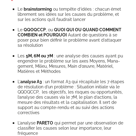
Le
brains­tor­ming
ou tem­pête d’idées : cha­cun émet
libre­ment ses idées sur les causes du pro­blème, et
sur les actions qu’il fau­drait lancer
Le
QQOQCCP
, ou
QUOI QUI OU QUAND COMMENT
COMBIEN et POURQUOI
Autant de ques­tions à se
poser pour bien défi­nir le pro­blème avant d’attaquer
sa résolution
Les
5M, 6M ou 7M
: une ana­lyse des causes ayant pu
engen­drer le pro­blème sur les axes Moyens, Mana­
ge­ment, Milieu, Mesures, Main d’œuvre, Maté­riel,
Matières et Méthodes
L’
ana­lyse A3
: un for­mat A3 qui réca­pi­tule les 7 étapes
de réso­lu­tion d’un pro­blème : Situa­tion ini­tiale via le
QQOQCCP, les objec­tifs, les risques ou oppor­tu­ni­tés,
l’analyse des causes via le 7M, le plan d’actions, la
mesure des résul­tats et la capi­ta­li­sa­tion. Il sert de
sup­port au compte-ren­du et au sui­vi des actions
correctives
L’analyse
PARETO
qui per­met par une obser­va­tion de
clas­si­fier les causes selon leur impor­tance, leur
fréquence