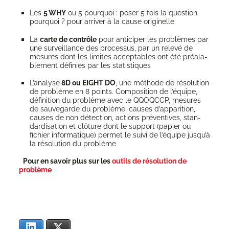
Les
5 WHY
ou 5 pour­quoi : poser 5 fois la ques­tion
pour­quoi ? pour arri­ver à la cause originelle
La
carte de contrôle
pour anti­ci­per les pro­blèmes par
une sur­veillance des pro­ces­sus, par un rele­vé de
mesures dont les limites accep­tables ont été préa­la­
ble­ment défi­nies par les statistiques
L’analyse
8D ou EIGHT DO
, une méthode de réso­lu­tion
de pro­blème en 8 points. Com­po­si­tion de l’équipe,
défi­ni­tion du pro­blème avec le QQOQCCP, mesures
de sau­ve­garde du pro­blème, causes d’apparition,
causes de non détec­tion, actions pré­ven­tives, stan­
dar­di­sa­tion et clô­ture dont le sup­port (papier ou
fichier infor­ma­tique) per­met le sui­vi de l’équipe jusqu’à
la réso­lu­tion du problème
Pour en savoir plus sur les
outils de réso­lu­tion de
problème
Lin­ke­dIn
X