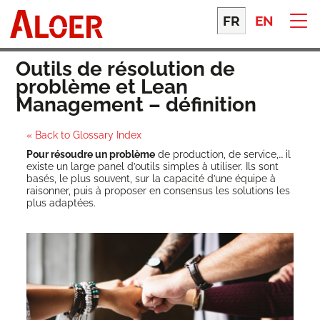
Skip
to
FR
EN
content
Outils de résolution de
problème et Lean
Management – définition
« Back to Glossary Index
Pour résoudre un pro­blème
de pro­duc­tion, de ser­vice,… il
existe un large panel d’outils simples à uti­li­ser. Ils sont
basés, le plus sou­vent, sur la capa­ci­té d’une équipe à
rai­son­ner, puis à pro­po­ser en consen­sus les solu­tions les
plus adap­tées.