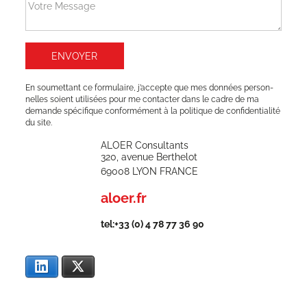
En sou­met­tant ce for­mu­laire, j’ac­cepte que mes don­nées per­son­
nelles soient uti­li­sées pour me contac­ter dans le cadre de ma
demande spé­ci­fique confor­mé­ment à la poli­tique de confi­den­tia­li­té
du site.
ALOER Consul­tants
320, ave­nue Ber­the­lot
69008 LYON FRANCE
aloer.fr
tel:+33 (0) 4 78 77 36 90
Lin­ke­dIn
X