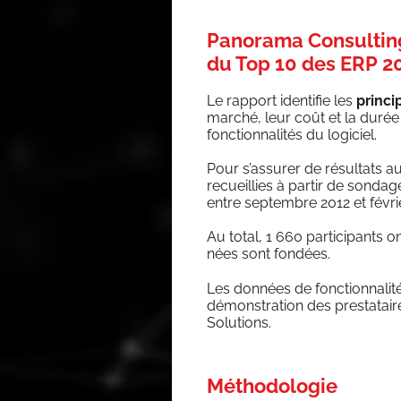
Panorama Consulting
du Top 10 des ERP 2
Le rap­port iden­ti­fie les
prin­c
mar­ché, leur coût et la durée
fonc­tion­na­li­tés du logiciel.
Pour s’as­su­rer de résul­tats a
recueillies à par­tir de son­dag
entre sep­tembre 2012 et févr
Au total, 1 660 par­ti­ci­pants
nées sont fondées.
Les don­nées de fonc­tion­na­li­
démons­tra­tion des pres­ta­tai
Solutions.
Méthodologie