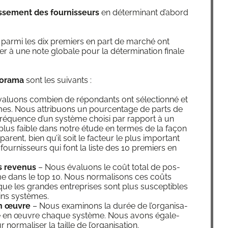
s­se­ment des four­nis­seurs
en déter­mi­nant d’a­bord
t par­mi les dix pre­miers en part de mar­ché ont
er à une note glo­bale pour la déter­mi­na­tion finale
o­ra­ma
sont les suivants :
­luons com­bien de répon­dants ont sélec­tion­né et
mes. Nous attri­buons un pour­cen­tage de parts de
fré­quence d’un sys­tème choi­si par rap­port à un
la plus faible dans notre étude en termes de la façon
rent, bien qu’il soit le fac­teur le plus impor­tant
 four­nis­seurs qui font la liste des 10 pre­miers en
s reve­nus
– Nous éva­luons le coût total de pos­
e dans le top 10. Nous nor­ma­li­sons ces coûts
ue les grandes entre­prises sont plus sus­cep­tibles
ins systèmes.
n œuvre
– Nous exa­mi­nons la durée de l’or­ga­ni­sa­
 en œuvre chaque sys­tème. Nous avons éga­le­
r­ma­li­ser la taille de l’organisation.