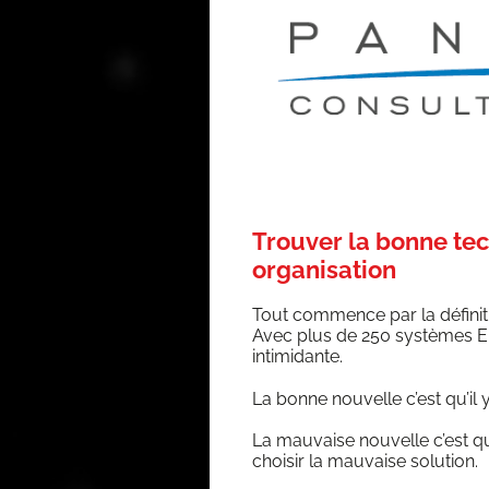
Trouver la bonne te
organisation
Tout com­mence par la défi­ni­ti
Avec plus de 250 sys­tèmes ERP
intimidante.
La bonne nou­velle c’est qu’il
La mau­vaise nou­velle c’est qu
choi­sir la mau­vaise solution.