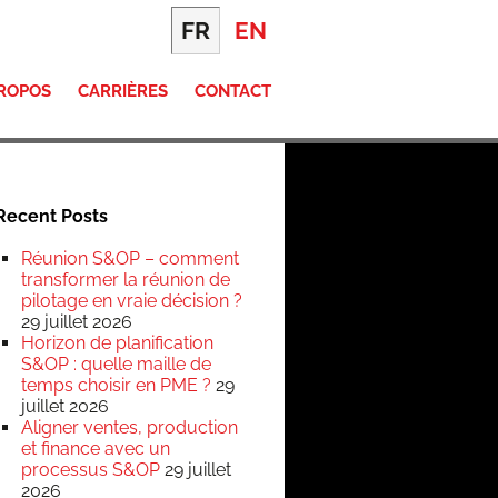
FR
EN
PROPOS
CARRIÈRES
CONTACT
Recent Posts
Réunion S&OP – comment
transformer la réunion de
pilotage en vraie décision ?
29 juillet 2026
Horizon de planification
S&OP : quelle maille de
temps choisir en PME ?
29
juillet 2026
Aligner ventes, production
et finance avec un
processus S&OP
29 juillet
2026