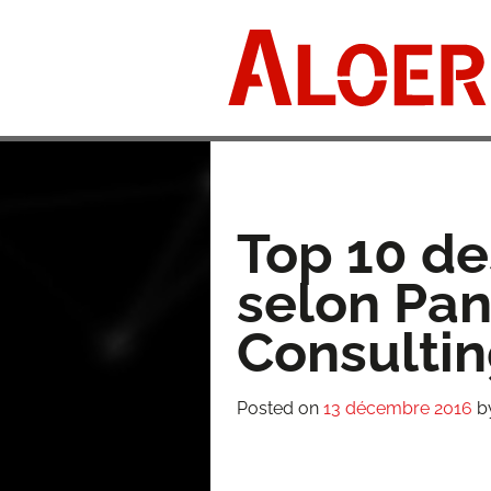
Skip
to
content
Top 10 de
selon Pa
Consultin
Posted on
13 décembre 2016
b