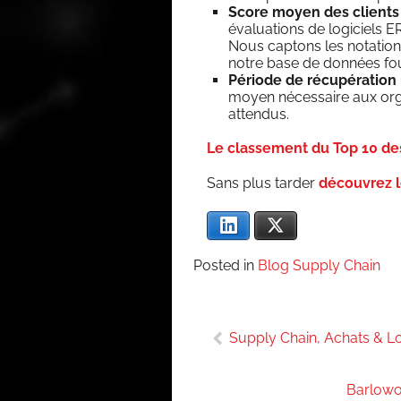
Score moyen des clients 
éva­lua­tions de logi­ciels
Nous cap­tons les nota­tio
notre base de don­nées fou
Période de récu­pé­ra­ti
moyen néces­saire aux orga­
attendus.
Le clas­se­ment du Top 10 d
Sans plus tar­der
décou­vrez l
Lin­ke­dIn
X
Posted in
Blog Supply Chain
Navigation
Supply Chain, Achats & 
de
l’article
Barlowo