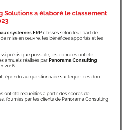
 Solutions a élaboré le classement
023
i­paux sys­tèmes ERP
clas­sés selon leur part de
 de mise en œuvre, les béné­fices appor­tés et les
us­si pré­cis que pos­sible, les don­nées ont été
es annuels réa­li­sés par
Pano­ra­ma Consul­ting
ier 2016.
 ont répon­du au ques­tion­naire sur lequel ces don­
tés ont été recueillies à par­tir des scores de
res, four­nies par les clients de Pano­ra­ma Consul­ting