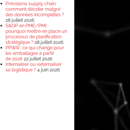
Prévisions supply chain :
comment décider malgré
des données incomplètes ?
28 juillet 2026
S&OP en PME/PMI :
pourquoi mettre en place un
processus de planification
stratégique ?
28 juillet 2026
PPWR : ce qui change pour
les emballages à partir
de 2026
22 juillet 2026
Internaliser ou externaliser
sa logistique ?
4 juin 2026