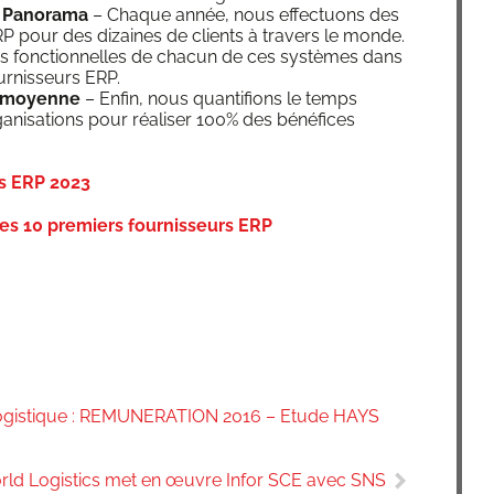
Pano­ra­ma
– Chaque année, nous effec­tuons des
 ERP pour des dizaines de clients à tra­vers le monde.
ns fonc­tion­nelles de cha­cun de ces sys­tèmes dans
r­nis­seurs ERP.
on moyenne
– Enfin, nous quan­ti­fions le temps
ni­sa­tions pour réa­li­ser 100% des béné­fices
es ERP 2023
es 10 pre­miers four­nis­seurs ERP
Logistique : REMUNERATION 2016 – Etude HAYS
rld Logistics met en œuvre Infor SCE avec SNS