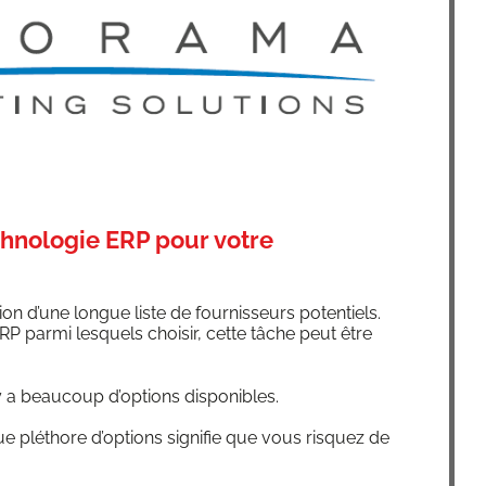
chnologie ERP pour votre
on d’une longue liste de four­nis­seurs poten­tiels.
 par­mi les­quels choi­sir, cette tâche peut être
 y a beau­coup d’op­tions disponibles.
e plé­thore d’op­tions signi­fie que vous ris­quez de