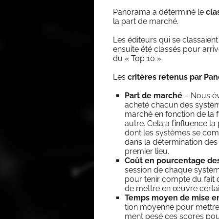
Pano­ra­ma a déter­mi­né le
cla
la part de marché.
Les édi­teurs qui se clas­saien
ensuite été clas­sés pour arri­v
du « Top 10 ».
Les
cri­tères rete­nus par Pan
Part de mar­ché
– Nous éva
ache­té cha­cun des sys­tè
mar­ché en fonc­tion de la 
autre. Cela a l’in­fluence 
dont les sys­tèmes se com­pa
dans la déter­mi­na­tion des
pre­mier lieu.
Coût en pour­cen­tage de
ses­sion de chaque sys­tèm
pour tenir compte du fait q
de mettre en œuvre cer­ta
Temps moyen de mise e
tion moyenne pour mettre
ment pesé ces scores pour no