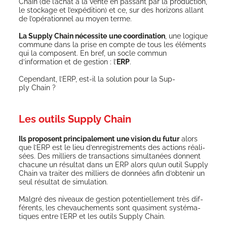
Chain (de l’achat à la vente en pas­sant par la pro­duc­tion,
le sto­ckage et l’expédition) et ce, sur des hori­zons allant
de l’opérationnel au moyen terme.
La Sup­ply Chain néces­site
une coor­di­na­tion
, une logique
com­mune dans la prise en compte de tous les élé­ments
qui la com­posent. En bref, un socle com­mun
d’information et de ges­tion : l’
ERP
.
Cepen­dant, l’ERP, est-il la solu­tion pour la Sup­
ply Chain ?
Les outils Supply Chain
Ils pro­posent prin­ci­pa­le­ment
une vision du futur
alors
que l’ERP est le lieu d’enregistrements des actions réa­li­
sées. Des mil­liers de tran­sac­tions simul­ta­nées donnent
cha­cune un résul­tat dans un ERP alors qu’un outil Sup­ply
Chain va trai­ter des mil­liers de don­nées afin d’obtenir un
seul résul­tat de simulation.
Mal­gré des niveaux de ges­tion poten­tiel­le­ment très dif­
fé­rents, les che­vau­che­ments sont qua­si­ment sys­té­ma­
tiques entre l’ERP et les outils Sup­ply Chain.