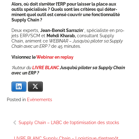
Alors, où doit s’arrêter l’ERP pour lais­ser la place aux
outils spé­cia­li­sés ? Quels sont les cri­tères qui déter­
minent quel outil est cen­sé cou­vrir une fonc­tion­na­li­té
Sup­ply Chain ?
Deux experts,
Jean-Benoît Sar­ra­zin
*, spé­cia­liste en pro­
jets ERP/SCM et
Meh­di Kha­rab,
consul­tant Sup­ply
Chain, animent ce
WEBINAR – Jus­qu’où pilo­ter sa Sup­ply
Chain avec un ERP ?
de 45 minutes.
Vision­nez le
Webi­nar en replay
*Auteur du
LIVRE BLANC
Jusqu’où pilo­ter sa Sup­ply Chain
avec un ERP ?
Lin­ke­dIn
X
Posted in
Evènements
Navigation
Supply Chain – L’ABC de l’optimisation des stocks
de
l’article
LIVRE BLANC Supply Chain – Logistique d’entrepôt