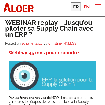
Skip
to
FR
EN
content
WEBINAR replay – Jusqu’où
piloter sa Supply Chain avec
un ERP ?
Posted on
20 juillet 2018
by
Christine INGLESSI
Webinar 45 mns pour répondre
Par les fonc­tions natives de l’ERP
, il est pos­sible de cou­
vrir toutes les étapes de réa­li­sa­tion liées à la Sup­ply