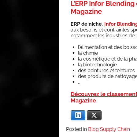
L’ERP Infor Blending
Magazine
ERP de niche
,
Infor Blen­din
aux besoins et contraintes spé
notam­ment les indus­tries de :
l’alimentation et des boiss
la chi­mie
la cos­mé­tique et de la p
la bio­tech­no­lo­gie
des pein­tures et teintures
des pro­duits de net­toyag
…
Décou­vrez le clas­se­ment
Magazine
Lin­ke­dIn
X
Posted in
Blog Supply Chain