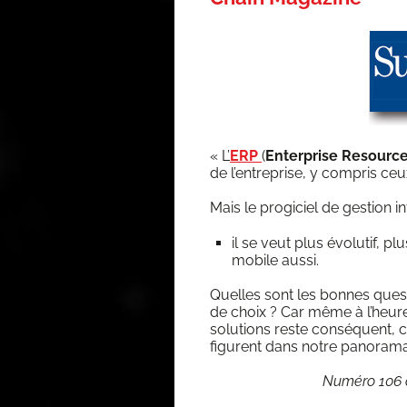
« L’
ERP
(
Enter­prise Resource
de l’en­tre­prise, y com­pris 
Mais le pro­gi­ciel de ges­tion 
il se veut plus évo­lu­tif, pl
mobile aussi.
Quelles sont les bonnes ques­t
de choix ? Car même à l’heure 
solu­tions reste consé­quent
figurent dans notre panorama
Numé­ro 106 