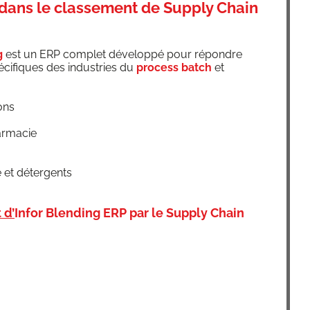
 dans le classement de Supply Chain
g
est un ERP com­plet déve­lop­pé pour répondre
­ci­fiques des indus­tries du
pro­cess batch
et
ons
harmacie
e et détergents
 d’
Infor Blen­ding ERP par le Sup­ply Chain