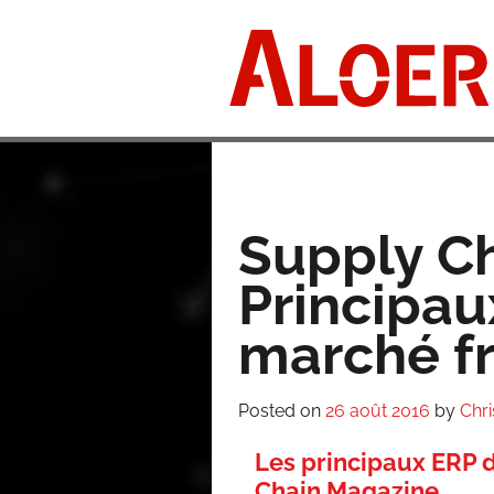
Skip
to
content
Supply Ch
Principau
marché fr
Posted on
26 août 2016
by
Chri
Les principaux ERP 
Chain Magazine