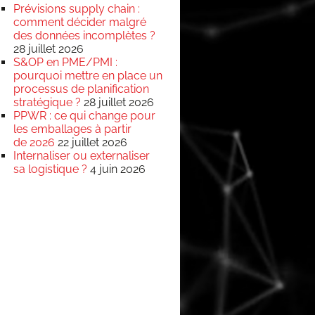
Prévisions supply chain :
comment décider malgré
des données incomplètes ?
28 juillet 2026
S&OP en PME/PMI :
pourquoi mettre en place un
processus de planification
stratégique ?
28 juillet 2026
PPWR : ce qui change pour
les emballages à partir
de 2026
22 juillet 2026
Internaliser ou externaliser
sa logistique ?
4 juin 2026