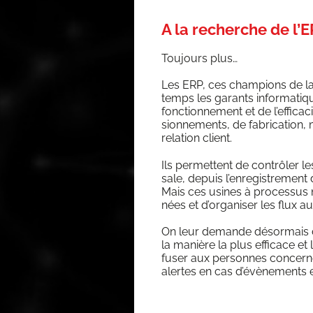
A la recherche de l’E
Tou­jours plus…
Les ERP, ces cham­pions de la 
temps les garants infor­ma­ti
fonc­tion­ne­ment et de l’ef­fi­ca
sion­ne­ments, de fabri­ca­tion, m
rela­tion client.
Ils per­mettent de contrô­ler le
sale, depuis l’en­re­gis­tre­ment
Mais ces usines à pro­ces­sus 
nées et d’or­ga­ni­ser les flux a
On leur demande désor­mais de s
la manière la plus effi­cace et 
fu­ser aux per­sonnes concer­
alertes en cas d’é­vè­ne­ments 