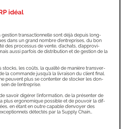
RP idéal
ges­tion tran­sac­tion­nelle sont déjà depuis long­
ques dans un grand nombre d’en­tre­prises, du bon
­ci­té des pro­ces­sus de vente, d’a­chats, d’ap­pro­vi­
ais aus­si par­fois de dis­tri­bu­tion et de ges­tion de la
s stocks, les coûts, la qua­li­té de manière trans­ver­
 de la com­mande jus­qu’à la livrai­son du client final.
ne peuvent plus se conten­ter de sto­cker les don­
u sein de l’entreprise.
avoir digé­rer l’in­for­ma­tion, de la pré­sen­ter de
la plus ergo­no­mique pos­sible et de pou­voir la dif­
nées, en étant en outre capable d’en­voyer des
excep­tion­nels détec­tés par la Sup­ply Chain…