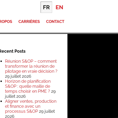
FR
EN
PROPOS
CARRIÈRES
CONTACT
Recent Posts
Réunion S&OP – comment
transformer la réunion de
pilotage en vraie décision ?
29 juillet 2026
Horizon de planification
S&OP : quelle maille de
temps choisir en PME ?
29
juillet 2026
Aligner ventes, production
et finance avec un
processus S&OP
29 juillet
2026