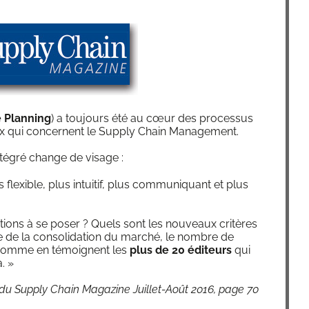
 Plan­ning
) a tou­jours été au cœur des pro­ces­sus
ceux qui concernent le Sup­ply Chain Management.
inté­gré change de visage :
us flexible, plus intui­tif, plus com­mu­ni­quant et plus
ions à se poser ? Quels sont les nou­veaux cri­tères
de la conso­li­da­tion du mar­ché, le nombre de
, comme en témoignent les
plus de 20 édi­teurs
qui
. »
du Sup­ply Chain Maga­zine Juillet-Août 2016, page 70