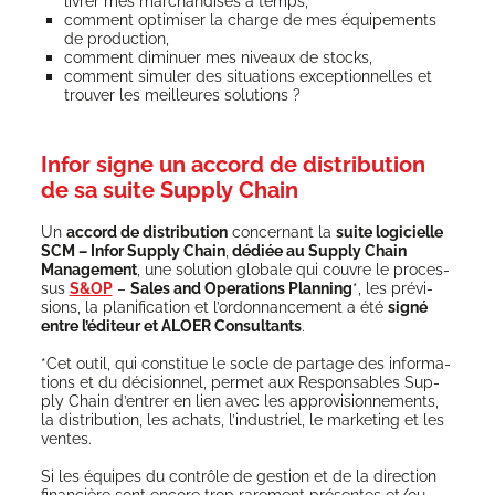
livrer mes mar­chan­dises à temps,
com­ment opti­mi­ser la charge de mes équi­pe­ments
de production,
com­ment dimi­nuer mes niveaux de stocks,
com­ment simu­ler des situa­tions excep­tion­nelles et
trou­ver les meilleures solutions ?
Infor signe un accord de distribution
de sa suite Supply Chain
Un
accord de dis­tri­bu­tion
concer­nant la
suite logi­cielle
SCM – Infor Sup­ply Chain
,
dédiée au Sup­ply Chain
Mana­ge­ment
, une solu­tion glo­bale qui couvre le pro­ces­
sus
S&OP
–
Sales and Ope­ra­tions Plan­ning
*, les pré­vi­
sions, la pla­ni­fi­ca­tion et l’or­don­nan­ce­ment a été
signé
entre l’é­di­teur et ALOER Consul­tants
.
*Cet outil, qui consti­tue le socle de par­tage des infor­ma­
tions et du déci­sion­nel, per­met aux Res­pon­sables Sup­
ply Chain d’entrer en lien avec les appro­vi­sion­ne­ments,
la dis­tri­bu­tion, les achats, l’industriel, le mar­ke­ting et les
ventes.
Si les équipes du contrôle de ges­tion et de la direc­tion
finan­cière sont encore trop rare­ment pré­sentes et/ou