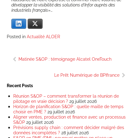
déve­lop­per la visi­bi­li­té des solu­tions d’Infor auprès des
indus­triels fran­çais
»…
Lin­ke­dIn
X
Posted in
Actualité ALOER
Navigation
Matinée S&OP : témoignage Alcatel OneTouch
de
l’article
Le Prêt Numérique de BPIfrance
Recent Posts
Réunion S&OP – comment transformer la réunion de
pilotage en vraie décision ?
29 juillet 2026
Horizon de planification S&OP : quelle maille de temps
choisir en PME ?
29 juillet 2026
Aligner ventes, production et finance avec un processus
S&OP
29 juillet 2026
Prévisions supply chain : comment décider malgré des
données incomplètes ?
28 juillet 2026
S&OP en PME/PMI : pourquoi mettre en place un