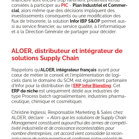
conviées à par­ti­ci­per au
PIC
-
Plan Indus­triel et Com­mer­
cial
, alors même que des déci­sions impliquent des
inves­tis­se­ments consé­quents ou une modi­fi­ca­tion des
flux de tré­so­re­rie, la solu­tion
Infor IBP S&OP
per­met aus­
si au ser­vice finan­cier, au ser­vice qua­li­té, à l’informatique
et à la Direc­tion Géné­rale de par­ta­ger pour décider.
ALOER, distributeur et intégrateur de
solutions Supply Chain
Rap­pe­lons qu’
ALOER, inté­gra­teur fran­çais
ayant pour
cœur de métier le conseil et l’implémentation de logi­
ciels dans le domaine du SCM, est éga­le­ment par­te­naire
d’Infor pour la dis­tri­bu­tion de l’
ERP Infor Blen­ding
. Cet
ERP de niche
est uni­que­ment dédié aux indus­tries de
type Pro­cess batch (agroa­li­men­taire, indus­tries phar­ma­
ceu­tique, chi­mique et cosmétique).
Chris­tine Ingles­si, Res­pon­sable Mar­ke­ting & Sales chez
ALOER, déclare : «
Alors que les solu­tions de Sup­ply Chain
Mana­ge­ment consti­tuent aujourd’hui des armes de com­pé­ti­
ti­vi­té indus­trielle et de crois­sance incon­tes­tables pour
nombre d’entreprises, cet accord vient conso­li­der la recon­
nais­sance de notre exper­tise et confir­mer notre volon­té de