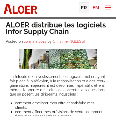
Skip
to
FR
EN
content
ALOER distribue les logiciels
Infor Supply Chain
Posted on
20 mars 2014
by
Christine INGLESSI
La fri­lo­si­té des inves­tis­se­ments en logi­ciels métier ayant
fait place à la réflexion, à la ratio­na­li­sa­tion et à des réor­
ga­ni­sa­tions majeures, il est désor­mais impé­ra­tif d’être à
même d’ap­por­ter des solu­tions concrètes aux ques­tions
que se posent les diri­geants industriels :
com­ment amé­lio­rer mon offre et satis­faire mes
clients,
com­ment affi­ner mes pré­vi­sions de vente, com­ment