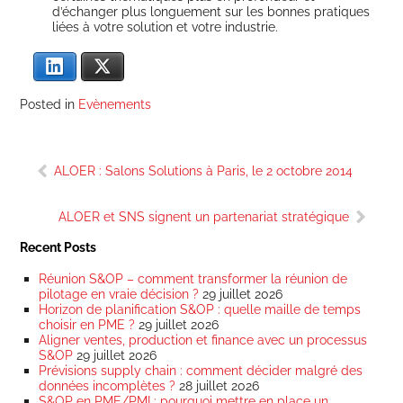
d’échanger plus lon­gue­ment sur les bonnes pra­tiques
liées à votre solu­tion et votre industrie.
Lin­ke­dIn
X
Posted in
Evènements
Navigation
ALOER : Salons Solutions à Paris, le 2 octobre 2014
de
l’article
ALOER et SNS signent un partenariat stratégique
Recent Posts
Réunion S&OP – comment transformer la réunion de
pilotage en vraie décision ?
29 juillet 2026
Horizon de planification S&OP : quelle maille de temps
choisir en PME ?
29 juillet 2026
Aligner ventes, production et finance avec un processus
S&OP
29 juillet 2026
Prévisions supply chain : comment décider malgré des
données incomplètes ?
28 juillet 2026
S&OP en PME/PMI : pourquoi mettre en place un