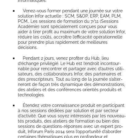
informatiques.
Venez-vous for­mer pen­dant une jour­née sur votre
solu­tion Infor actuelle : SCM, S&OP, ERP, EAM, PLM,
PCM… Les ses­sions de for­ma­tion du 7/11 (Ses­sions
Aca­dé­mie) sont spé­cia­le­ment conçues pour vous
aider à tirer pro­fit au maxi­mum de votre solu­tion Infor,
réduire les coûts, accroître l’efficacité opé­ra­tion­nelle
pour prendre plus rapi­de­ment de meilleures
décisions.
Pen­dant 2 jours, venez pro­fi­ter du Hub, lieu
d’échange pri­vi­lé­gié. Le Hub est l’en­droit incon­tour­
nable pour ren­con­trer et par­ta­ger avec d’autres uti­li­
sa­teurs, des col­la­bo­ra­teurs Infor, des par­te­naires et
des pres­crip­teurs. Tout au long de la jour­née s’al­ter­
ne­ront de façon très dyna­mique des démons­tra­tions,
des ate­liers et des confé­rences orien­tés pro­duits et
technologies.
Éten­dez votre connais­sance pro­duit en par­ti­ci­pant
à nos ses­sions dédiées par solu­tion et par sec­teur
d’activité. Que vous soyez inté­res­sés par les nou­veau­
tés pro­duits, des ate­liers de for­ma­tion ou bien des
ses­sions de ques­tions-réponses avec un expert pro­
duit, Info­rum Paris 2014 sera l’opportunité d’aborder
cer­taines thé­ma­tiques plus en pro­fon­deur et