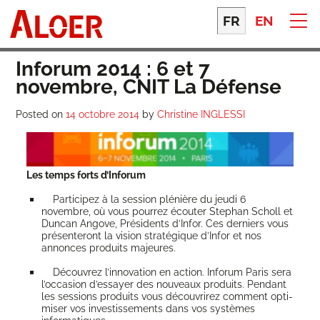
Skip
to
FR
EN
content
Inforum 2014 : 6 et 7
novembre, CNIT La Défense
Posted on
14 octobre 2014
by
Christine INGLESSI
Les temps forts d’Inforum
Par­ti­ci­pez à la ses­sion plé­nière du jeu­di 6
novembre, où vous pour­rez écou­ter Ste­phan Scholl et
Dun­can Angove, Pré­si­dents d’Infor. Ces der­niers vous
pré­sen­te­ront la vision stra­té­gique d’Infor et nos
annonces pro­duits majeures.
Décou­vrez l’innovation en action. Info­rum Paris sera
l’occasion d’essayer des nou­veaux pro­duits. Pen­dant
les ses­sions pro­duits vous décou­vri­rez com­ment opti­
mi­ser vos inves­tis­se­ments dans vos sys­tèmes