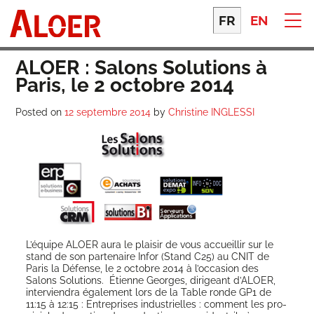
Skip
to
FR
EN
content
ALOER : Salons Solutions à
Paris, le 2 octobre 2014
Posted on
12 septembre 2014
by
Christine INGLESSI
L’équipe ALOER aura le plai­sir de vous accueillir sur le
stand de son par­te­naire Infor (Stand C25) au CNIT de
Paris la Défense, le 2 octobre 2014 à l’oc­ca­sion des
Salons Solu­tions. Étienne Georges, diri­geant d’A­LOER,
inter­vien­dra éga­le­ment lors de la Table ronde GP1 de
11:15 à 12:15 : Entre­prises indus­trielles : com­ment les pro­