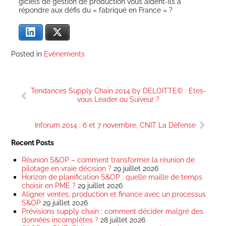
gi­ciels de ges­tion de pro­duc­tion vous aident-ils à
répondre aux défis du « fabri­qué en France » ?
Lin­ke­dIn
X
Posted in
Evènements
Navigation
Tendances Supply Chain 2014 by DELOITTE© : Etes-
de
vous Leader ou Suiveur ?
l’article
Inforum 2014 : 6 et 7 novembre, CNIT La Défense
Recent Posts
Réunion S&OP – comment transformer la réunion de
pilotage en vraie décision ?
29 juillet 2026
Horizon de planification S&OP : quelle maille de temps
choisir en PME ?
29 juillet 2026
Aligner ventes, production et finance avec un processus
S&OP
29 juillet 2026
Prévisions supply chain : comment décider malgré des
données incomplètes ?
28 juillet 2026