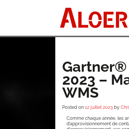
Skip
to
content
Gartner®
2023 – M
WMS
Posted on
12 juillet 2023
by
Chr
Comme chaque année, les ana­
d’approvisionnement de cen­ta