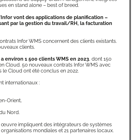
ues en stand alone – best of breed.
n­for vont des appli­ca­tions de pla­ni­fi­ca­tion –
sant par la ges­tion du travail/RH, la fac­tu­ra­tion
ontrats Infor WMS concernent des clients exis­tants.
­veaux clients.
 a envi­ron 1 500 clients WMS en 2023
, dont 150
nt en Cloud. 50 nou­veaux contrats Infor WMS avec
 le Cloud ont été conclus en 2022.
nt internationaux :
en-Orient,
e du Nord.
 œuvre impliquent des inté­gra­teurs de sys­tèmes
3 orga­ni­sa­tions mon­diales et 21 par­te­naires locaux.