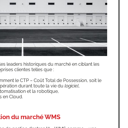
s lea­ders his­to­riques du mar­ché en ciblant les
prises clientes telles que :
am­ment le CTP – Coût Total de Pos­ses­sion, soit le
­pé­ra­tion durant toute la vie du
logi­ciel
,
to­ma­ti­sa­tion et la robotique,
ices en Cloud.
iption du marché WMS