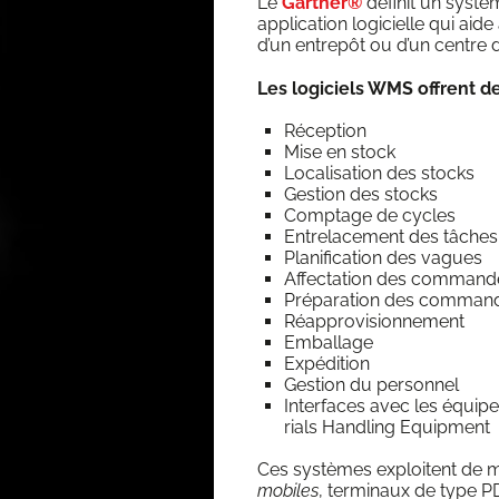
Le
Gart­ner®
défi­nit un sys­
appli­ca­tion logi­cielle qui aide
d’un entre­pôt ou d’un centre de d
Les logi­ciels WMS offrent des
Récep­tion
Mise en stock
Loca­li­sa­tion des stocks
Ges­tion des stocks
Comp­tage de cycles
Entre­la­ce­ment des tâche
Pla­ni­fi­ca­tion des vagues
Affec­ta­tion des comman
Pré­pa­ra­tion des comma
Réap­pro­vi­sion­ne­ment
Embal­lage
Expé­di­tion
Ges­tion du personnel
Inter­faces avec les équi­p
rials Hand­ling Equipment
Ces sys­tèmes exploitent de ma
mobiles
, ter­mi­naux de type P