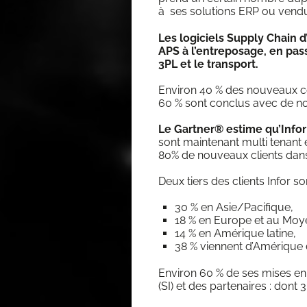
à ses solu­tions ERP ou ven­d
Les logi­ciels Sup­ply Chain d’I
APS à l’en­tre­po­sage, en pas­
3PL et le transport.
Envi­ron 40 % des nou­veaux c
60 % sont conclus avec de nou
Le Gart­ner®
estime qu’Infor
sont main­te­nant mul­ti tena
80% de nou­veaux clients dans
Deux tiers des clients Infor so
30 % en Asie/Pacifique,
18 % en Europe et au Moy
14 % en Amé­rique latine,
38 % viennent d’A­mé­riqu
Envi­ron 60 % de ses mises en
(SI) et des par­te­naires : dont 