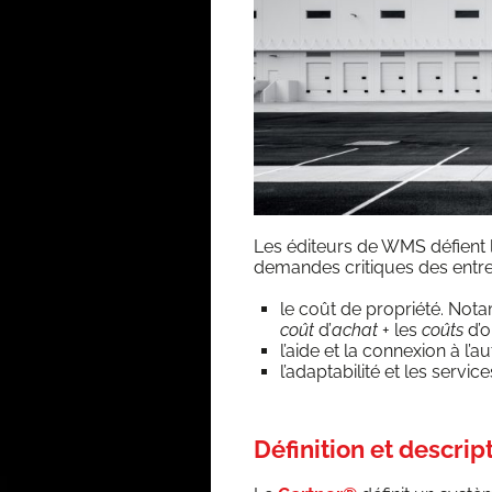
Les édi­teurs de WMS défient le
demandes cri­tiques des entre­
le coût de pro­prié­té. Not
coût
d’
achat
+ les
coûts
d’o
l’aide et la connexion à l’au­
l’a­dap­ta­bi­li­té et les ser­v
Définition et descr