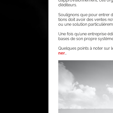
d’approvisionnement, ces orga
d’éditeurs.
Sou­li­gnons que pour entrer 
tions doit avoir des ventes no
ou une solu­tion par­ti­cu­liè­re
Une fois qu’une entre­prise édi­
bases de son propre systèm
Quelques points à noter sur 
ner
…