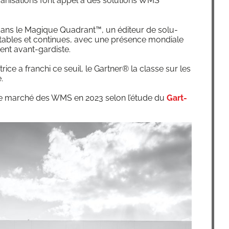
­ni­sa­tions font appel à des solu­tions WMS
dans le Magique Qua­drant™, un édi­teur de solu­
tables et conti­nues, avec une pré­sence mon­diale
­ment avant-gardiste.
trice a fran­chi ce seuil, le Gart­ner® la classe sur les
e.
le mar­ché des WMS en 2023 selon l’étude du
Gart­