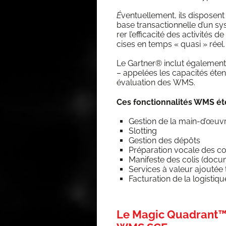
É
ven­tuel­le­ment, ils dis­posen
base tran­sac­tion­nelle d’un sy
rer l’ef­fi­ca­ci­té des acti­vi­tés
cises en temps « qua­si » réel.
Le Gart­ner® inclut éga­le­ment 
– appe­lées les capa­ci­tés é
éva­lua­tion des WMS.
Ces fonc­tion­na­li­tés WMS
Ges­tion de la main-d’œuv
Slot­ting
Ges­tion des dépôts
Pré­pa­ra­tion vocale de
Mani­feste des colis (docu
Ser­vices à valeur ajou­tée 
Fac­tu­ra­tion de la logis­tiq
Le Magic Quadrant