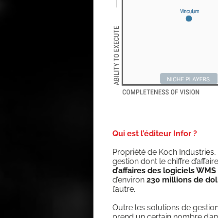
Qui est l’éditeur Infor ?
Pro­prié­té de Koch Indus­tries,
ges­tion dont le chiffre d’af­fair
d’af­faires des logi­ciels WM
d’en­vi­ron
230 mil­lions de dol­
l’autre.
Outre les solu­tions de ges­tio
prend un cer­tain nombre d’ap­