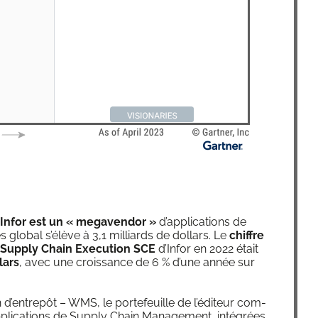
Infor est un « mega­ven­dor »
d’ap­pli­ca­tions de
es glo­bal s’é­lève à 3,1 mil­liards de dol­lars. Le
chiffre
S Sup­ply Chain Exe­cu­tion SCE
d’In­for en 2022 était
lars
, avec une crois­sance de 6 % d’une année sur
n d’entrepôt – WMS, le por­te­feuille de l’éditeur com­
pli­ca­tions de Sup­ply Chain Mana­ge­ment, inté­grées