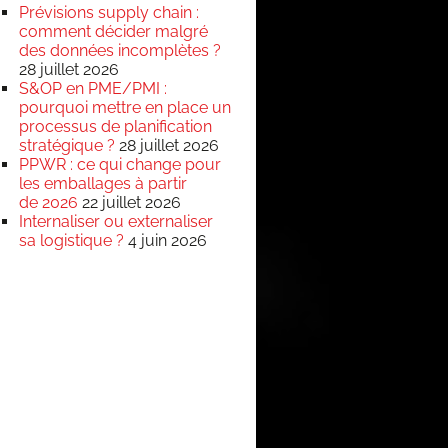
Prévisions supply chain :
comment décider malgré
des données incomplètes ?
28 juillet 2026
S&OP en PME/PMI :
pourquoi mettre en place un
processus de planification
stratégique ?
28 juillet 2026
PPWR : ce qui change pour
les emballages à partir
de 2026
22 juillet 2026
Internaliser ou externaliser
sa logistique ?
4 juin 2026