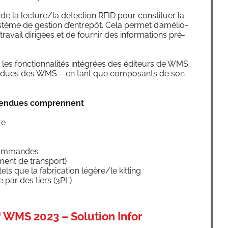
t de la lecture/la détec­tion RFID pour consti­tuer la
s­tème de ges­tion d’en­tre­pôt. Cela per­met d’a­mé­lio­
 de tra­vail diri­gées et de four­nir des infor­ma­tions pré­
les fonc­tion­na­li­tés inté­grées des édi­teurs de WMS
ten­dues des WMS – en tant que com­po­sants de son
 éten­dues comprennent
re
s commandes
­ment de transport)
tels que la fabri­ca­tion légère/le kitting
ue par des tiers (3PL)
™
WMS 2023 – Solution Infor