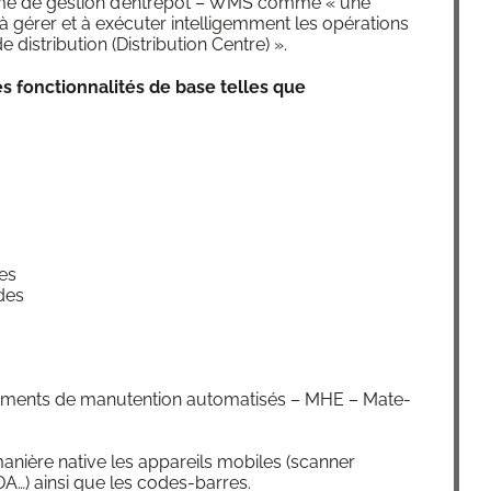
tème de ges­tion d’en­tre­pôt – WMS comme « une
 à gérer et à exé­cu­ter intel­li­gem­ment les opé­ra­tions
is­tri­bu­tion (Dis­tri­bu­tion Centre) ».
 fonc­tion­na­li­tés de base telles que
s
des
ndes
e­ments de manu­ten­tion auto­ma­ti­sés – MHE – Mate­
nière native les appa­reils mobiles (scan­ner
DA…) ain­si que les codes-barres.