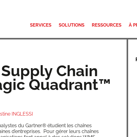
SERVICES
SOLUTIONS
RESSOURCES
À 
 Supply Chain
agic Quadrant™
istine INGLESSI
lystes du Gart­ner® étu­dient les chaînes
ines d’entreprises. Pour gérer leurs chaînes