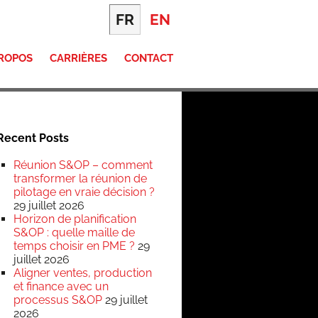
FR
EN
PROPOS
CARRIÈRES
CONTACT
Recent Posts
Réunion S&OP – comment
transformer la réunion de
pilotage en vraie décision ?
29 juillet 2026
Horizon de planification
S&OP : quelle maille de
temps choisir en PME ?
29
juillet 2026
Aligner ventes, production
et finance avec un
processus S&OP
29 juillet
2026