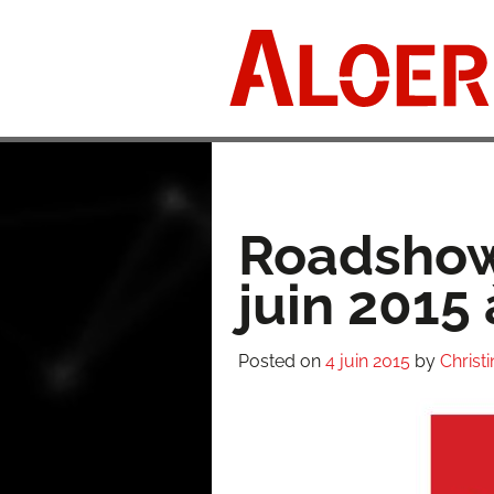
Skip
to
content
Roadshow
juin 2015
Posted on
4 juin 2015
by
Christ