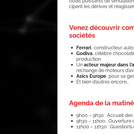
outils puis­sants de simu­la­tio
cipent les dérives et réagissen
Venez découvrir com
sociétés
Fer­ra­ri
, construc­teur auto
Godi­va
, célèbre cho­co­la­
production
Un
acteur majeur dans l’
rechange de moteurs d’av
Asics Europe
, pour sa ges
Et bien d’autres encore…
Agenda de la matiné
9h00 – 9h30 : Accueil des p
9h30 – 11h00 : Ouver­ture 
11h00 – 11h30 : Questions