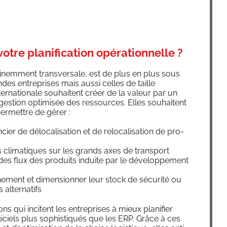
tre planification opérationnelle ?
i­nem­ment trans­ver­sale, est de plus en plus sous
es entre­prises mais aus­si celles de taille
­na­tio­nale sou­haitent créer de la valeur par un
ges­tion opti­mi­sée des res­sources. Elles sou­haitent
er­mettre de gérer :
r de délo­ca­li­sa­tion et de relo­ca­li­sa­tion de pro­
cli­ma­tiques sur les grands axes de trans­port
des flux des pro­duits induite par le déve­lop­pe­ment
ement et dimen­sion­ner leur stock de sécu­ri­té ou
s alternatifs
s qui incitent les entre­prises à mieux pla­ni­fier
i­ciels plus sophis­ti­qués que les ERP. Grâce à ces