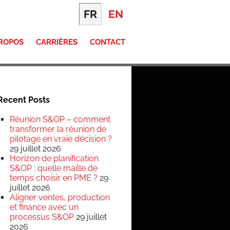
FR
EN
PROPOS
CARRIÈRES
CONTACT
Recent Posts
Réunion S&OP – comment
transformer la réunion de
pilotage en vraie décision ?
29 juillet 2026
Horizon de planification
S&OP : quelle maille de
temps choisir en PME ?
29
juillet 2026
Aligner ventes, production
et finance avec un
processus S&OP
29 juillet
2026