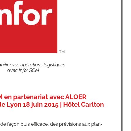
ni­fier vos opé­ra­tions logis­tiques
avec Infor SCM
 en partenariat avec ALOER
e Lyon 18 juin 2015 | Hôtel Carlton
de façon plus effi­cace, des pré­vi­sions aux plan­