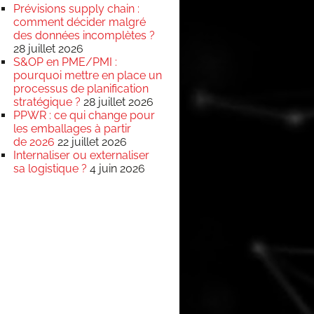
Prévisions supply chain :
comment décider malgré
des données incomplètes ?
28 juillet 2026
S&OP en PME/PMI :
pourquoi mettre en place un
processus de planification
stratégique ?
28 juillet 2026
PPWR : ce qui change pour
les emballages à partir
de 2026
22 juillet 2026
Internaliser ou externaliser
sa logistique ?
4 juin 2026