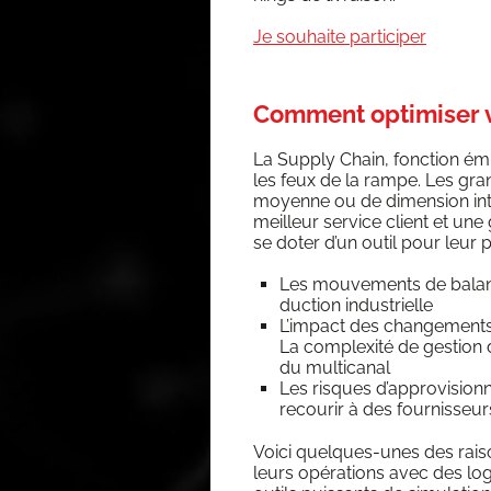
Je sou­haite participer
Comment optimiser vo
La Sup­ply Chain, fonc­tion ém
les feux de la rampe. Les grand
moyenne ou de dimen­sion inter
meilleur ser­vice client et une 
se doter d’un outil pour leur p
Les mou­ve­ments de balan­cie
duc­tion industrielle
L’impact des chan­ge­ments 
La com­plexi­té de ges­tion 
du multicanal
Les risques d’approvisionn
recou­rir à des four­nis­seur
Voi­ci quelques-unes des rai­son
leurs opé­ra­tions avec des log