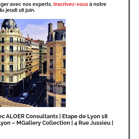
­ger avec nos experts,
ins­cri­vez-vous
à notre
 jeu­di 18 juin.
c ALOER Consul­tants | Etape de Lyon 18
yon – MGal­le­ry Col­lec­tion | 4 Rue Jus­sieu |