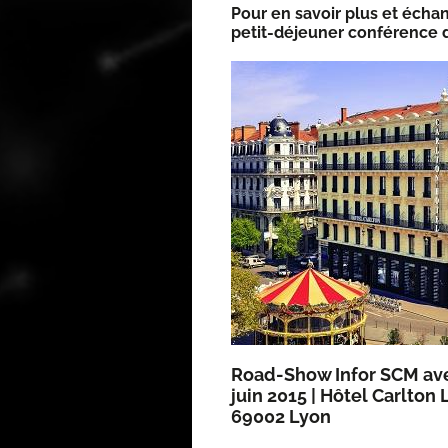
Pour en savoir plus et échan
petit-déjeu­ner confé­rence du
Road-Show Infor SCM ave
juin 2015 | Hôtel Carl­ton L
69002 Lyon