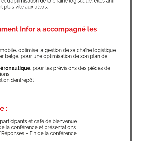
n et d’optimisation de la chaine logis­tique, elles anti­
t plus vite aux aléas.
ment Infor a accompagné les
­mo­bile, opti­mise la ges­tion de sa chaîne logistique
tier belge, pour une opti­mi­sa­tion de son plan de
aéronautique
, pour les pré­vi­sions des pièces de
ions
­tion d’entrepôt
e :
ar­ti­ci­pants et café de bienvenue
de la confé­rence et présentations
/Réponses – Fin de la conférence