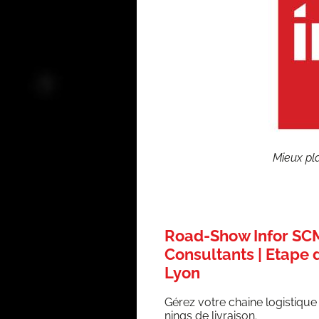
Mieux pla­
Road-Show Infor SCM
Consultants | Etape d
Lyon
Gérez votre chaine logis­tique 
nings de livraison.