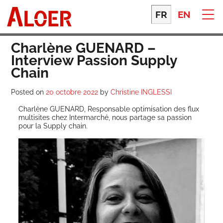
Skip
to
FR
EN
content
Charlène GUENARD –
Interview Passion Supply
Chain
Posted on
20 octobre 2022
by
Christine INGLESSI
Char­lène GUENARD, Res­pon­sable opti­mi­sa­tion des flux
mul­ti­sites chez Inter­mar­ché, nous par­tage sa pas­sion
pour la Sup­ply chain.