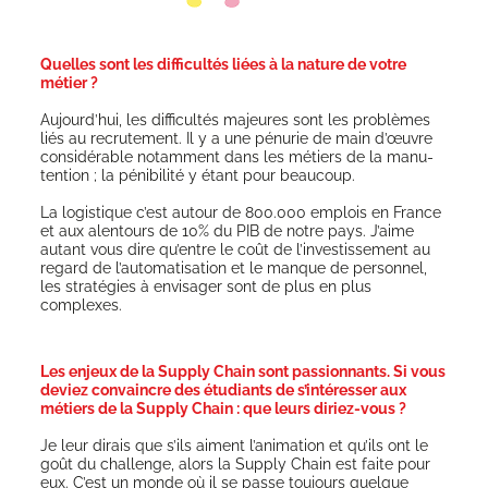
Quelles sont les difficultés liées à la nature de votre
métier ?
Aujourd’hui, les dif­fi­cul­tés majeures sont les pro­blèmes
liés au recru­te­ment. Il y a une pénu­rie de main d’œuvre
consi­dé­rable notam­ment dans les métiers de la manu­
ten­tion ; la péni­bi­li­té y étant pour beaucoup.
La logis­tique c’est autour de 800.000 emplois en France
et aux alen­tours de 10% du PIB de notre pays. J’aime
autant vous dire qu’entre le coût de l’investissement au
regard de l’automatisation et le manque de per­son­nel,
les stra­té­gies à envi­sa­ger sont de plus en plus
complexes.
Les enjeux de la Supply Chain sont passionnants. Si vous
deviez convaincre des étudiants de s’intéresser aux
métiers de la Supply Chain : que leurs diriez-vous ?
Je leur dirais que s’ils aiment l’animation et qu’ils ont le
goût du chal­lenge, alors la Sup­ply Chain est faite pour
eux. C’est un monde où il se passe tou­jours quelque