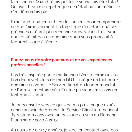
faire sou­rire. Quand j’étais petite, je sou­hai­tais être tata !
On avait beau me répé­ter que ce n’était pas un métier, je
n’en démor­dais pas !
Il me fau­dra patien­ter bien des années pour com­prendre
ce que j’aime vrai­ment. La logis­tique n’en étant qu’à ses
pré­mices et étant peu recon­nue aupa­ra­vant. Il est vrai
que ce n’était pas un domaine qu’on vous pro­po­sait à
l’apprentissage à l’école.
Parlez-nous de votre parcours et de vos expériences
professionnelles ?
Pas très ins­pi­rée par le mar­ke­ting et/ou la com­mu­ni­ca­
tion décou­verts lors de mon DUT, j’intègre un tout autre
domaine en 2002 : le Ser­vice Achat du lea­der mon­dial
de l’agro-alimentaire où j’effectue plu­sieurs mis­sions en
tant qu’assistante.
Je pars ensuite vers ce qui sera ma plus longue expé­
rience au sein du groupe : le Ser­vice Client Inter­na­tio­nal.
J’y res­te­rai 17 ans avec un pas­sage au sein du Demand
Plan­ning de 2010 à 2013.
Au cours de ces 17 années, je serai en contact avec pas