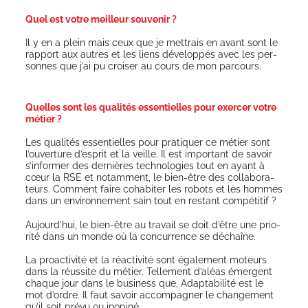
Quel est votre meilleur souvenir ?
Il y en a plein mais ceux que je met­trais en avant sont le
rap­port aux autres et les liens déve­lop­pés avec les per­
sonnes que j’ai pu croi­ser au cours de mon parcours.
Quelles sont les qualités essentielles pour exercer votre
métier ?
Les qua­li­tés essen­tielles pour pra­ti­quer ce métier sont
l’ouverture d’esprit et la veille. Il est impor­tant de savoir
s’informer des der­nières tech­no­lo­gies tout en ayant à
cœur la RSE et notam­ment, le bien-être des col­la­bo­ra­
teurs. Com­ment faire coha­bi­ter les robots et les hommes
dans un envi­ron­ne­ment sain tout en res­tant compétitif ?
Aujourd’hui, le bien-être au tra­vail se doit d’être une prio­
ri­té dans un monde où la concur­rence se déchaîne.
La proac­ti­vi­té et la réac­ti­vi­té sont éga­le­ment moteurs
dans la réus­site du métier. Tel­le­ment d’aléas émergent
chaque jour dans le busi­ness que, Adap­ta­bi­li­té est le
mot d’ordre. Il faut savoir accom­pa­gner le chan­ge­ment
qu’il soit pré­vu ou inopiné.