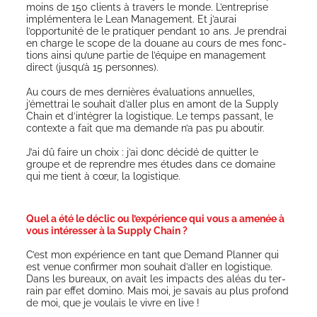
moins de 150 clients à tra­vers le monde. L’entreprise
implé­men­te­ra le Lean Mana­ge­ment. Et j’aurai
l’opportunité de le pra­ti­quer pen­dant 10 ans. Je pren­drai
en charge le scope de la douane au cours de mes fonc­
tions ain­si qu’une par­tie de l’équipe en mana­ge­ment
direct (jusqu’à 15 personnes).
Au cours de mes der­nières éva­lua­tions annuelles,
j’émettrai le sou­hait d’aller plus en amont de la Sup­ply
Chain et d’intégrer la logis­tique. Le temps pas­sant, le
contexte a fait que ma demande n’a pas pu aboutir.
J’ai dû faire un choix : j’ai donc déci­dé de quit­ter le
groupe et de reprendre mes études dans ce domaine
qui me tient à cœur, la logistique.
Quel a été le déclic ou l’expérience qui vous a amenée à
vous intéresser à la Supply Chain ?
C’est mon expé­rience en tant que Demand Plan­ner qui
est venue confir­mer mon sou­hait d’aller en logis­tique.
Dans les bureaux, on avait les impacts des aléas du ter­
rain par effet domi­no. Mais moi, je savais au plus pro­fond
de moi, que je vou­lais le vivre en live !