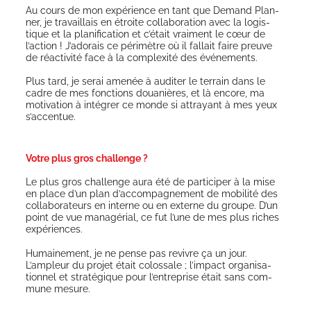
Au cours de mon expé­rience en tant que Demand Plan­
ner, je tra­vaillais en étroite col­la­bo­ra­tion avec la logis­
tique et la pla­ni­fi­ca­tion et c’était vrai­ment le cœur de
l’action ! J’adorais ce péri­mètre où il fal­lait faire preuve
de réac­ti­vi­té face à la com­plexi­té des événements.
Plus tard, je serai ame­née à audi­ter le ter­rain dans le
cadre de mes fonc­tions doua­nières, et là encore, ma
moti­va­tion à inté­grer ce monde si attrayant à mes yeux
s’accentue.
Votre plus gros challenge ?
Le plus gros chal­lenge aura été de par­ti­ci­per à la mise
en place d’un plan d’accompagnement de mobi­li­té des
col­la­bo­ra­teurs en interne ou en externe du groupe. D’un
point de vue mana­gé­rial, ce fut l’une de mes plus riches
expériences.
Humai­ne­ment, je ne pense pas revivre ça un jour.
L’ampleur du pro­jet était colos­sale ; l’impact orga­ni­sa­
tion­nel et stra­té­gique pour l’entreprise était sans com­
mune mesure.