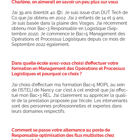
Charlène, on aimerait en savoir un peu plus sur vous
J’ai 39 ans (bien­tôt 40 😊). Je suis issue d’un DUT Tech de
Co que j’ai obte­nu en 2002. J’ai 2 enfants de 14 et 9 ans.
Je suis basée dans la plaine des Vosges. J’ai récem­ment
obte­nu mon Bac+3 Res­pon­sable en Logis­tique (Sep­
tembre 2022). Je com­mence le Bac+5 Mana­ge­ment des
Opé­ra­tions et Pro­ces­sus Logis­tiques depuis ce mois de
Sep­tembre 2022 également.
Dans quelle école avez-vous choisi d’effectuer votre
formation en Management des Opérations et Processus
Logistiques et pourquoi ce choix ?
J’ai choi­si d’effectuer ma for­ma­tion Bac+5 MOPL au sein
de l’ISTELI de Nan­cy car c’est à cet endroit que j’ai effec­
tué mon Bac+3 REL. J’ai clai­re­ment su appré­cier la qua­li­
té de la pres­ta­tion pro­po­sée par l’école. Les inter­ve­nants
sont des per­sonnes pro­fes­sion­nelles et expertes dans
leurs domaines respectifs.
Comment se passe votre alternance au poste de
Responsable optimisation des flux multisites chez