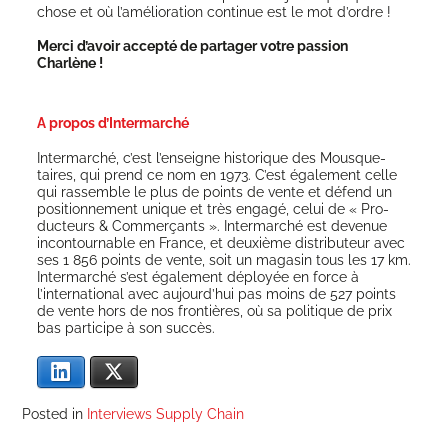
chose et où l’amélioration conti­nue est le mot d’ordre !
Mer­ci d’a­voir accep­té de par­ta­ger votre pas­sion
Charlène !
A propos d’Intermarché
Inter­mar­ché, c’est l’enseigne his­to­rique des Mous­que­
taires, qui prend ce nom en 1973. C’est éga­le­ment celle
qui ras­semble le plus de points de vente et défend un
posi­tion­ne­ment unique et très enga­gé, celui de « Pro­
duc­teurs & Com­mer­çants ». Inter­mar­ché est deve­nue
incon­tour­nable en France, et deuxième dis­tri­bu­teur avec
ses 1 856 points de vente, soit un maga­sin tous les 17 km.
Inter­mar­ché s’est éga­le­ment déployée en force à
l’international avec aujourd’hui pas moins de 527 points
de vente hors de nos fron­tières, où sa poli­tique de prix
bas par­ti­cipe à son succès.
Lin­ke­dIn
X
Posted in
Interviews Supply Chain