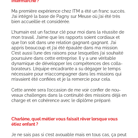
Intermarché
?
Ma pre­mière expé­rience chez ITM a été un franc suc­cès.
J’ai inté­gré la base de Pagny sur Meuse où j’ai été très
bien accueillie et considérée.
L’humain est un fac­teur clé pour moi dans la réus­site de
mon tra­vail. J’aime que les rap­ports soient cor­diaux et
que l’on soit dans une rela­tion gagnant-gagnant. J’ai
appris beau­coup et j’ai été épau­lée dans ma mis­sion.
C’est aus­si l’une des rai­sons pour les­quelles j’ai sou­hai­té
pour­suivre dans cette entre­prise. Il y a une véri­table
dyna­mique de déve­lop­per les com­pé­tences des col­la­
bo­ra­teurs. L’équipe enca­drante a su déga­ger le temps
néces­saire pour m’accompagner dans les mis­sions qui
m’avaient été confiées et je la remer­cie pour cela.
Cette année sera l’occasion de me voir confier de nou­
veaux chal­lenges dans la conti­nui­té des mis­sions déjà en
charge et en cohé­rence avec le diplôme préparé.
Charlène, quel métier vous faisait rêver lorsque vous
étiez enfant ?
Je ne sais pas si c’est avouable mais en tous cas, ça peut