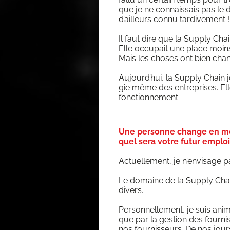
que je ne connais­sais pas le
d’ailleurs connu tardivement !
Il faut dire que la Sup­ply Chai
Elle occu­pait une place moins 
Mais les choses ont bien cha
Aujourd’­hui, la Sup­ply Chain jo
gie même des entre­prises. Ell
fonctionnement.
Une personne change en moye
quel sera votre futur emploi
Actuel­le­ment, je n’en­vi­sage
Le domaine de la Sup­ply Chain o
divers.
Per­son­nel­le­ment, je suis ani­m
que par la ges­tion des four­n
nos four­nis­seurs. De nos jours