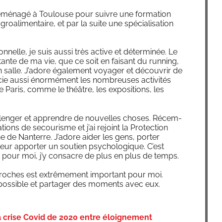
 démé­na­gé à Tou­louse pour suivre une for­ma­tion
roa­li­men­taire, et par la suite une spé­cia­li­sa­tion
­nelle, je suis aus­si très active et déter­mi­née. Le
nte de ma vie, que ce soit en fai­sant du run­ning,
salle. J’a­dore éga­le­ment voya­ger et décou­vrir de
­cie aus­si énor­mé­ment les nom­breuses acti­vi­tés
fre Paris, comme le théâtre, les expo­si­tions, les
len­ger et apprendre de nou­velles choses. Récem­
a­tions de secou­risme et j’ai rejoint la Pro­tec­tion
ne de Nan­terre. J’a­dore aider les gens, por­ter
ur appor­ter un sou­tien psy­cho­lo­gique. C’est
n pour moi, j’y consacre de plus en plus de temps.
oches est extrê­me­ment impor­tant pour moi.
pos­sible et par­ta­ger des moments avec eux.
crise Covid de 2020 entre éloignement