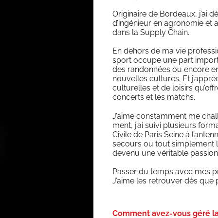
Ori­gi­naire de Bor­deaux, j’ai
d’in­gé­nieur en agro­no­mie et ag
dans la Sup­ply Chain.
En dehors de ma vie pro­fes­sion
sport occupe une part impor­ta
des ran­don­nées ou encore en 
nou­velles cultures. Et j’ap­pré
cultu­relles et de loi­sirs qu’of
concerts et les matchs.
J’aime constam­ment me chal­
ment, j’ai sui­vi plu­sieurs for­m
Civile de Paris Seine à l’an­ten
secours ou tout sim­ple­ment le
deve­nu une véri­table pas­sio
Pas­ser du temps avec mes pr
J’aime les retrou­ver dès que 
Comment avez-vous géré la 