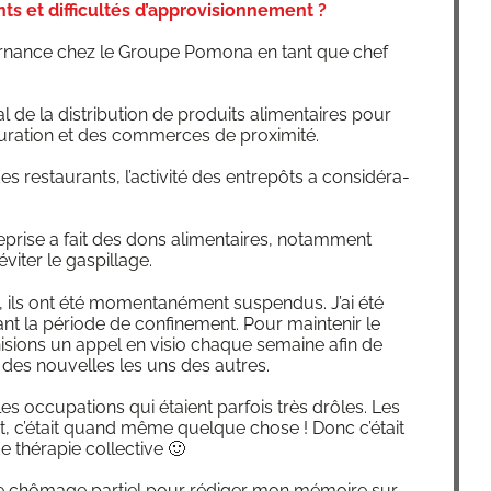
ts et difficultés d’approvisionnement ?
ter­nance chez le Groupe Pomo­na en tant que chef
de la dis­tri­bu­tion de pro­duits ali­men­taires pour
­tau­ra­tion et des com­merces de proximité.
s res­tau­rants, l’activité des entre­pôts a consi­dé­ra­
re­prise a fait des dons ali­men­taires, notam­ment
évi­ter le gaspillage.
, ils ont été momen­ta­né­ment sus­pen­dus. J’ai été
t la période de confi­ne­ment. Pour main­te­nir le
ni­sions un appel en visio chaque semaine afin de
e des nou­velles les uns des autres.
es occu­pa­tions qui étaient par­fois très drôles. Les
nt, c’était quand même quelque chose ! Donc c’était
thé­ra­pie collective 🙂
e de chô­mage par­tiel pour rédi­ger mon mémoire sur