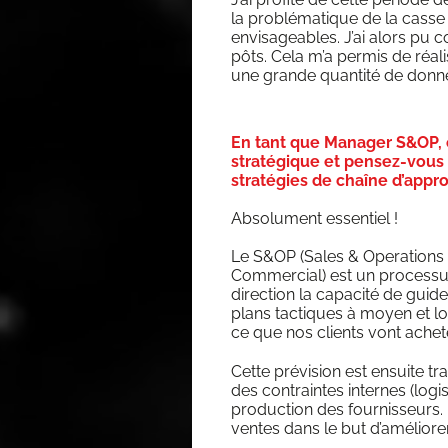
la pro­blé­ma­tique de la casse e
envi­sa­geables. J’ai alors pu 
pôts. Cela m’a per­mis de réa­li
une grande quan­ti­té de don­
En tant que Manager S&OP
stratégique et pensez-vous 
stratégies de chaîne d’appr
Abso­lu­ment essentiel !
Le S&OP (Sales & Ope­ra­tions P
Com­mer­cial) est un pro­ces­sus
direc­tion la capa­ci­té de gui­de
plans tac­tiques à moyen et l
ce que nos clients vont ache­te
Cette pré­vi­sion est ensuite tr
des contraintes internes (logis­
pro­duc­tion des four­nis­seurs. L
ventes dans le but d’a­mé­lio­rer