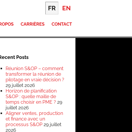
FR
EN
PROPOS
CARRIÈRES
CONTACT
Recent Posts
Réunion S&OP – comment
transformer la réunion de
pilotage en vraie décision ?
29 juillet 2026
Horizon de planification
S&OP : quelle maille de
temps choisir en PME ?
29
juillet 2026
Aligner ventes, production
et finance avec un
processus S&OP
29 juillet
2026