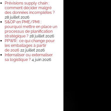
Prévisions supply chain :
comment décider malgré
des données incomplètes ?
28 juillet 2026
S&OP en PME/PMI :
pourquoi mettre en place un
processus de planification
stratégique ?
28 juillet 2026
PPWR : ce qui change pour
les emballages à partir
de 2026
22 juillet 2026
Internaliser ou externaliser
sa logistique ?
4 juin 2026