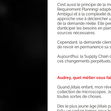
C’est aus­si le prin­cipe de la
Requi­re­ment Plan­ning) adap­
Ambi­gu) et à la com­plexi­té 
approche vise à déclen­cher un 
de la demande réelle. Elle per
d’an­ti­ci­per les besoins en pla
sources nécessaires.
Cepen­dant, la demande client é
de revoir en per­ma­nence sa s
Aujourd’­hui, la Sup­ply Chain do
ces chan­ge­ments perpétuels
Audrey, quel métier vous fai
Quand j’é­tais enfant, mon rêve 
col­lec­tion de micro­scopes. J
toutes sortes de choses.
Dès le plus jeune âge j’é­tais 
fal­lu un cer­tain temps pour tr