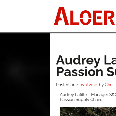
Skip
to
content
Audrey La
Passion S
Posted on
4 avril 2024
by
Chris
Audrey Lafitte – Mana­ger S&OP
Pas­sion Sup­ply Chain.