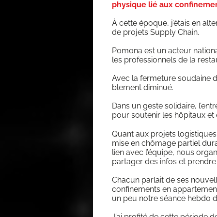
physique lié aux confinemen
À cette époque, j’étais en al
de pro­jets Sup­ply Chain.
Pomo­na est un acteur natio­nal 
les pro­fes­sion­nels de la res
Avec la fer­me­ture sou­daine de
ble­ment diminué.
Dans un geste soli­daire, l’en­t
pour sou­te­nir les hôpi­taux et 
Quant aux pro­jets logis­tiques
mise en chô­mage par­tiel duran
lien avec l’équipe, nous orga­
par­ta­ger des infos et prendr
Cha­cun par­lait de ses nou­vell
confi­ne­ments en appar­te­me
un peu notre séance heb­do de 
J’ai pro­fi­té de cette périod