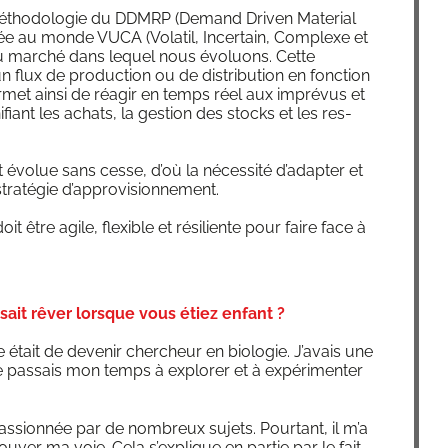
 métho­do­lo­gie du DDMRP (Demand Dri­ven Mate­rial
tée au monde VUCA (Vola­til, Incer­tain, Com­plexe et
du mar­ché dans lequel nous évo­luons. Cette
flux de pro­duc­tion ou de dis­tri­bu­tion en fonc­tion
­met ain­si de réagir en temps réel aux impré­vus et
­ni­fiant les achats, la ges­tion des stocks et les res­
vo­lue sans cesse, d’où la néces­si­té d’a­dap­ter et
tra­té­gie d’approvisionnement.
it être agile, flexible et rési­liente pour faire face à
.
sait rêver lorsque vous étiez enfant ?
était de deve­nir cher­cheur en bio­lo­gie. J’a­vais une
e pas­sais mon temps à explo­rer et à expé­ri­men­ter
pas­sion­née par de nom­breux sujets. Pour­tant, il m’a
ou­ver ma voie. Cela s’ex­plique en par­tie par le fait