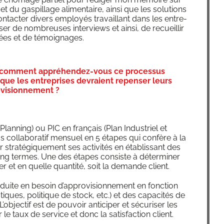
t du gas­pillage ali­men­taire, ain­si que les solu­tions
contac­ter divers employés tra­vaillant dans les entre­
­ser de nom­breuses inter­views et ain­si, de recueillir
nées et de témoignages.
, comment appréhendez-vous ce processus
que les entreprises devraient repenser leurs
ovisionnement ?
lan­ning) ou PIC en fran­çais (Plan Indus­triel et
 col­la­bo­ra­tif men­suel en 5 étapes qui confère à la
r stra­té­gi­que­ment ses acti­vi­tés en éta­blis­sant des
ong termes. Une des étapes consiste à déter­mi­ner
r et en quelle quan­ti­té, soit la demande client.
a­duite en besoin d’ap­pro­vi­sion­ne­ment en fonc­tion
tiques, poli­tique de stock, etc.) et des capa­ci­tés de
’ob­jec­tif est de pou­voir anti­ci­per et sécu­ri­ser les
 le taux de ser­vice et donc la satis­fac­tion client.