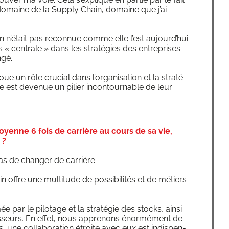
 domaine de la Sup­ply Chain, domaine que j’ai
n n’é­tait pas recon­nue comme elle l’est aujourd’­hui.
« cen­trale » dans les stra­té­gies des entre­prises.
ngé.
ue un rôle cru­cial dans l’or­ga­ni­sa­tion et la stra­té­
e est deve­nue un pilier incon­tour­nable de leur
nne 6 fois de carrière au cours de sa vie,
 ?
 pas de chan­ger de carrière.
ffre une mul­ti­tude de pos­si­bi­li­tés et de métiers
ée par le pilo­tage et la stra­té­gie des stocks, ain­si
is­seurs. En effet, nous appre­nons énor­mé­ment de
, une col­la­bo­ra­tion étroite avec eux est indis­pen­