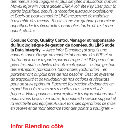
des menus sont logiques et plus simples d’utilisation qu’a­vec
Movex Infor M3, notre ancien ERP. Avoir été Key User pour la
par­tie logis­tique, depuis la récep­tion jusqu’aux expé­di­tions,
et Back-up pour le module LIMS me per­met de maî­tri­ser
l’ensemble des menus. J’ai ain­si une vue glo­bale pour mieux
appré­hen­der les éven­tuelles ano­ma­lies (ordre de test man­
quant, etc…). »
Cora­line Conty,
Qua­li­ty Control Mana­ger et res­pon­sable
du flux logis­tique de ges­tion de don­nées, du LIMS et de
la Data Inte­gri­ty :
« Avec Infor Blen­ding, j’ai acquis une
connais­sance élar­gie du module labo­ra­toire de l’ERP, et de
l’autonomie pour la par­tie para­mé­trage. Le LIMS per­met de
gérer les mul­ti-acti­vi­tés de notre entre­prise – achat, ges­tion
des entre­pôts, fabri­ca­tion, labo­ra­toire, fac­tu­ra­tion – en
para­mé­trant au plus près de nos besoins. C’est un sys­tème
de tra­ça­bi­li­té et de vali­da­tion de nos actions et résul­tats
pour un sui­vi opti­mum. Il per­met l’extraction de don­nées en
export Excel à tra­vers des requêtes clas­siques et « à
façon »
.
Nous pou­vons ain­si exploi­ter les infor­ma­tions dont
nous avons besoin. En outre, la qua­li­té du ser­vice sup­port et
la réac­ti­vi­té des équipes ALOER
lors des opé­ra­tions de mise
en œuvre et de main­te­nance sont des points à sou­li­gner. »
Infor Blending côté