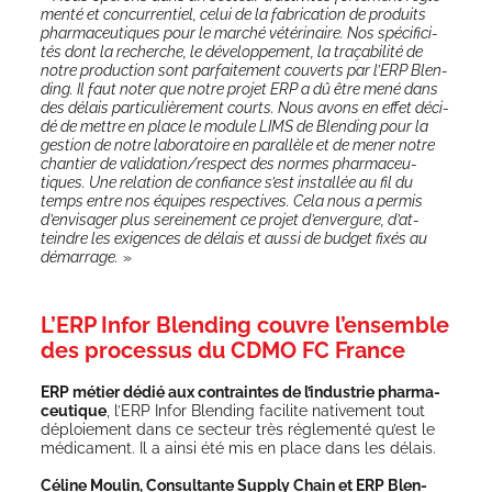
men­té et concur­ren­tiel, celui de la fabri­ca­tion de pro­duits
phar­ma­ceu­tiques pour le mar­ché vété­ri­naire. Nos spé­ci­fi­ci­
tés dont la recherche, le déve­lop­pe­ment, la tra­ça­bi­li­té de
notre pro­duc­tion sont par­fai­te­ment cou­verts par l’ERP Blen­
ding. Il faut noter que notre pro­jet ERP a dû être mené dans
des délais par­ti­cu­liè­re­ment courts. Nous avons en effet déci­
dé de mettre en place le module LIMS de Blen­ding pour la
ges­tion de notre labo­ra­toire en paral­lèle et de mener notre
chan­tier de validation/respect des normes phar­ma­ceu­
tiques. Une rela­tion de confiance s’est ins­tal­lée au fil du
temps entre nos équipes res­pec­tives. Cela nous a per­mis
d’envisager plus serei­ne­ment ce pro­jet d’envergure, d’at­
teindre les exi­gences de délais et aus­si de bud­get fixés au
démar­rage.
»
L’ERP Infor Blending couvre l’ensemble
des processus du CDMO FC France
ERP métier dédié aux contraintes de l’in­dus­trie phar­ma­
ceu­tique
, l’ERP Infor Blen­ding faci­lite nati­ve­ment tout
déploie­ment dans ce sec­teur très régle­men­té qu’est le
médi­ca­ment. Il a ain­si été mis en place dans les délais.
Céline Mou­lin, Consul­tante Sup­ply Chain et ERP Blen­