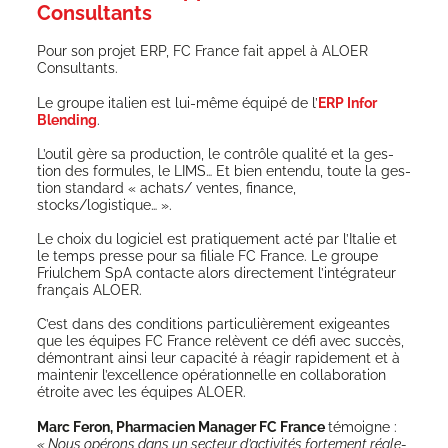
Consultants
Pour son pro­jet ERP, FC France fait appel à ALOER
Consultants.
Le groupe ita­lien est lui-même équi­pé de l’
ERP Infor
Blen­ding
.
L’ou­til gère sa pro­duc­tion, le contrôle qua­li­té et la ges­
tion des for­mules, le LIMS… Et bien enten­du, toute la ges­
tion stan­dard « achats/ ventes, finance,
stocks/logistique… ».
Le choix du logi­ciel est pra­ti­que­ment acté par l’Italie et
le temps presse pour sa filiale FC France. Le groupe
Friul­chem ​​SpA contacte alors direc­te­ment l’intégrateur
fran­çais ALOER.
C’est dans des condi­tions par­ti­cu­liè­re­ment exi­geantes
que les équipes FC France relèvent ce défi avec suc­cès,
démon­trant ain­si leur capa­ci­té à réagir rapi­de­ment et à
main­te­nir l’ex­cel­lence opé­ra­tion­nelle en col­la­bo­ra­tion
étroite avec les équipes ALOER.
Marc Feron, Phar­ma­cien Mana­ger FC France
témoigne :
« Nous opé­rons dans un sec­teur d’activités for­te­ment régle­