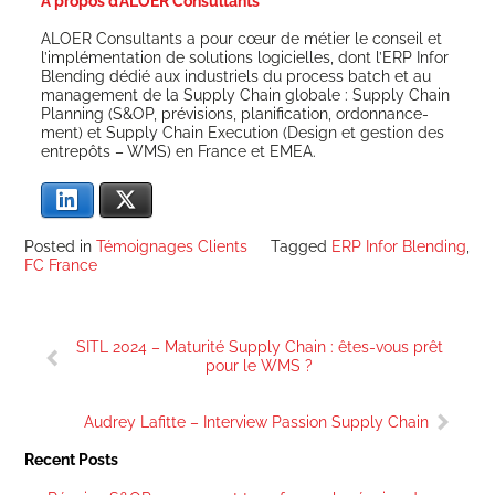
À propos d’ALOER Consultants
ALOER Consul­tants a pour cœur de métier le conseil et
l’im­plé­men­ta­tion de solu­tions logi­cielles, dont l’ERP Infor
Blen­ding dédié aux indus­triels du pro­cess batch et au
mana­ge­ment de la Sup­ply Chain glo­bale : Sup­ply Chain
Plan­ning (S&OP, pré­vi­sions, pla­ni­fi­ca­tion, ordon­nan­ce­
ment) et Sup­ply Chain Exe­cu­tion (Desi­gn et ges­tion des
entre­pôts – WMS) en France et EMEA.
Lin­ke­dIn
X
Posted in
Témoignages Clients
Tagged
ERP Infor Blending
,
FC France
Navigation
SITL 2024 – Maturité Supply Chain : êtes-vous prêt
de
pour le WMS ?
l’article
Audrey Lafitte – Interview Passion Supply Chain
Recent Posts