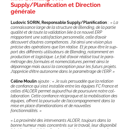
Supply/Planification et Direction
générale
Ludo­vic SORIN, Res­pon­sable Supply/Planification
:
« La
connais­sance large de la struc­ture de Blen­ding, de la par­tie
qua­li­té et de toute la vali­da­tion liée à ce nou­vel ERP
m’apportent une satis­fac­tion per­son­nelle, celle d’avoir
décou­vert d’autres com­pé­tences. J’ai ain­si une vision plus
pré­cise des opé­ra­tions que l’on réa­lise.
Et je peux être le sup­
port des dif­fé­rents uti­li­sa­teurs de Blen­ding, notam­ment en
pro­duc­tion et logis­tique. Le fait d’avoir réa­li­sé tout le para­
mé­trage des for­mules et nomen­cla­tures per­met ain­si le
dépan­nage mais aus­si la concep­tion pour les futurs pro­jets.
J’apprécie d’être auto­nome dans le para­mé­trage de l’ERP. »
Céline Mou­lin
ajoute
: « Je suis per­sua­dée que la rela­tion
de confiance qui s’est ins­tal­lée entre les équipes FC France et
celles d’ALOER
per­met aujourd’hui de pour­suivre notre col­
la­bo­ra­tion. Cette confiance réci­proque et la mobi­li­sa­tion des
équipes, offrent la pour­suite
de l’accompagnement dans la
mise en place d’améliorations et de nou­velles
fonctionnalités. »
« La proxi­mi­té des inter­ve­nants ALOER, tou­jours dans la
bonne humeur mais concen­trés sur le tra­vail, leur dis­po­ni­bi­l