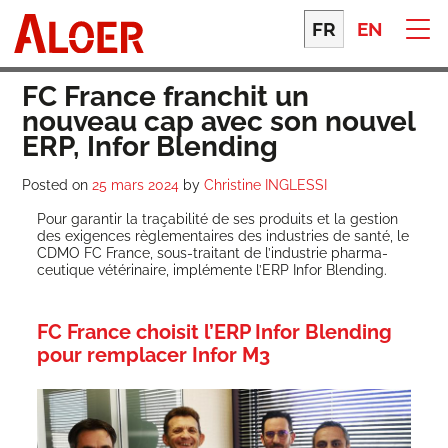
Skip
to
FR
EN
content
FC France franchit un
nouveau cap avec son nouvel
ERP, Infor Blending
Posted on
25 mars 2024
by
Christine INGLESSI
Pour garan­tir la tra­ça­bi­li­té de ses pro­duits et la ges­tion
des exi­gences règle­men­taires des indus­tries de san­té, le
CDMO FC France, sous-trai­tant de l’industrie phar­ma­
ceu­tique vété­ri­naire, implé­mente l’ERP Infor Blending.
FC France choisit l’ERP Infor Blending
pour remplacer Infor M3