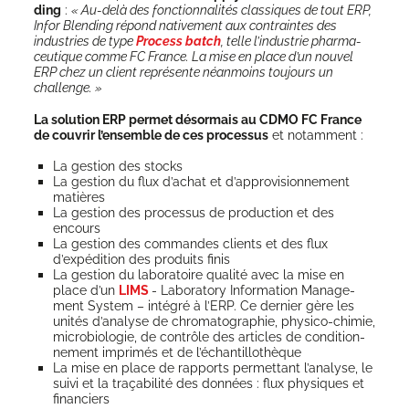
ding
:
« Au-delà des fonc­tion­na­li­tés clas­siques de tout ERP,
Infor Blen­ding répond nati­ve­ment aux contraintes des
indus­tries de type
Pro­cess batch
, telle l’industrie phar­ma­
ceu­tique comme FC France. La mise en place d’un nou­vel
ERP chez un client repré­sente néan­moins tou­jours un
challenge. »
La solu­tion ERP per­met désor­mais au CDMO FC France
de cou­vrir l’ensemble de ces pro­ces­sus
et notamment :
La ges­tion des stocks
La ges­tion du flux d’achat et d’approvisionnement
matières
La ges­tion des pro­ces­sus de pro­duc­tion et des
encours
La ges­tion des com­mandes clients et des flux
d’expédition des pro­duits finis
La ges­tion du labo­ra­toire qua­li­té avec la mise en
place d’un
LIMS
- Labo­ra­to­ry Infor­ma­tion Mana­ge­
ment Sys­tem – inté­gré à l’ERP. Ce der­nier gère les
uni­tés d’analyse de chro­ma­to­gra­phie, phy­si­co-chi­mie,
micro­bio­lo­gie, de contrôle des articles de condi­tion­
ne­ment impri­més et de l’échantillothèque
La mise en place de rap­ports per­met­tant l’analyse, le
sui­vi et la tra­ça­bi­li­té des don­nées : flux phy­siques et
financiers