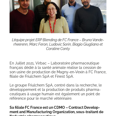
L’é­quipe pro­jet ERP Blen­ding de FC France – Bru­no Van­de­
rhee­renn, Marc Feron, Ludo­vic Sorin, Bia­gio Giu­glia­no et
Cora­line Conty
En Juillet 2021, Vir­bac – Labo­ra­toire phar­ma­ceu­tique
fran­çais dédié à la san­té ani­male réa­lise la ces­sion de
son usine de pro­duc­tion de Magny-en-Vexin à FC France,
filiale de Friul­chem ​​SpA et Finest SpA.
Le groupe Friul­chem ​​SpA, cen­tré dans la recherche, le
déve­lop­pe­ment et la pro­duc­tion de pro­duits phar­ma­
ceu­tiques à usage humain est éga­le­ment un point de
réfé­rence pour le mar­ché vétérinaire.
Sa filiale FC France est un CDMO – Contract Deve­lop­
ment and Manu­fac­tu­ring Orga­ni­za­tion, sous-trai­tant de