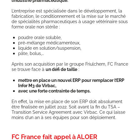
l’industrie pharmaceutique.
L’entreprise est spé­cia­li­sée dans le déve­lop­pe­ment, la
fabri­ca­tion, le condi­tion­ne­ment et la mise sur le mar­ché
de spé­cia­li­tés phar­ma­ceu­tiques à usage vété­ri­naire sous
forme orale non stérile :
poudre orale soluble,
pré-mélange médi­ca­men­teux,
liquide en solution/suspension,
pâte, bolus,…
Après son acqui­si­tion par le groupe Friul­chem, FC France
se trouve face à
un défi de taille
:
mettre en place un nou­vel ERP pour rem­pla­cer l’ERP
Infor M3 de Virbac,
avec une forte contrainte de temps.
En effet, la mise en place de son ERP doit abso­lu­ment
être fina­li­sée en juillet 2022. Soit avant la fin du TSA –
Tran­si­tion Ser­vice Agree­ment avec Vir­bac. Ce qui laisse
moins d’un an à ses équipes pour son déploiement.
FC France fait appel à ALOER