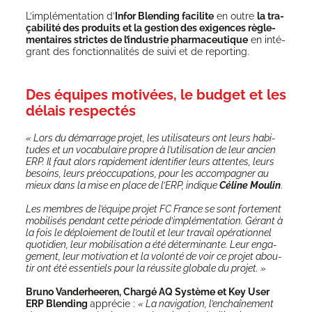
L’implémentation d’
Infor Blen­ding faci­lite
en outre
la tra­
ça­bi­li­té des pro­duits et la ges­tion des exi­gences règle­
men­taires strictes de l’industrie phar­ma­ceu­tique
en inté­
grant des fonc­tion­na­li­tés de sui­vi et de reporting.
Des équipes motivées, le budget et les
délais respectés
« Lors du démar­rage pro­jet, les uti­li­sa­teurs ont leurs habi­
tudes et un voca­bu­laire propre à l’utilisation de leur ancien
ERP. Il faut alors rapi­de­ment iden­ti­fier leurs attentes, leurs
besoins, leurs pré­oc­cu­pa­tions, pour les accom­pa­gner au
mieux dans la mise en place de l’ERP, indique
Céline Mou­lin
.
Les membres de l’équipe pro­jet FC France se sont for­te­ment
mobi­li­sés pen­dant cette période d’implémentation. Gérant à
la fois le déploie­ment de l’outil et leur tra­vail opé­ra­tion­nel
quo­ti­dien, leur mobi­li­sa­tion a été déter­mi­nante. Leur enga­
ge­ment, leur moti­va­tion et la volon­té de voir ce pro­jet abou­
tir ont été essen­tiels pour la réus­site glo­bale du projet. »
Bru­no Van­de­rhee­ren, Char­gé AQ Sys­tème et Key User
ERP Blen­ding
appré­cie :
« La navi­ga­tion, l’en­chaî­ne­ment