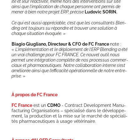
i­té et leur réac­ti­vi­té, même hors des inter­ven­tions sur site
ain­si que l’implication de chaque per­sonne ont per­mis de
mener à bien notre pro­jet ERP, pré­cise
Ludo­vic SORIN.
Ce qui est
aus­si
appré­ciable, c’est que les consul­tants Blen­
ding ont tou­jours su répondre et trou­ver une solu­tion à
chaque situa­tion évoquée. »
Bia­gio Giu­glia­no, Direc­teur & CFO de FC France
note :
«
L’implémentation et le déploie­ment de l’ERP Blen­ding a été
un vrai chal­lenge pour FC FRANCE. Ce nou­vel outil nous
per­met une inté­gra­tion com­plète de nos pro­ces­sus com­mer­
ciaux et phar­ma­ceu­tiques. Notre col­la­bo­ra­tion interne s’est
amé­lio­rée ain­si que l’efficacité opé­ra­tion­nelle de notre entre­
prise.
»
À propos de FC France
FC France
est un
CDMO
- Contract Deve­lop­ment Manu­
fac­tu­ring Orga­ni­sa­tions – spé­cia­li­sé dans le déve­lop­pe­
ment, la pro­duc­tion et la mise sur le mar­ché de spé­cia­li­
tés phar­ma­ceu­tiques à usage vétérinaire.