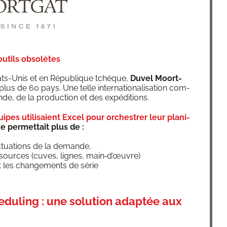
outils obsolètes
tats-Unis et en Répu­blique tchèque,
Duvel Moort­
lus de 60 pays. Une telle inter­na­tio­na­li­sa­tion com­
ande, de la pro­duc­tion et des expéditions.
ipes uti­li­saient Excel pour orches­trer leur pla­ni­
 per­met­tait plus de :
c­tua­tions de la demande,
es­sources (cuves, lignes, main‑d’œuvre)
 les chan­ge­ments de série
eduling : une solution adaptée aux