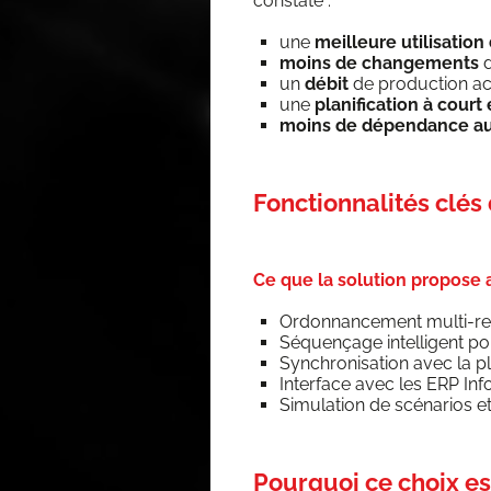
constate :
une
meilleure uti­li­sa­tio
moins de chan­ge­ments
d
un
débit
de pro­duc­tion a
une
pla­ni­fi­ca­tion à co
moins de dépen­dance aux
Fonctionnalités clés
Ce que la
solution
propose a
Ordon­nan­ce­ment mul­ti-re
Séquen­çage intel­li­gent po
Syn­chro­ni­sa­tion avec la pl
Inter­face avec les ERP Inf
Simu­la­tion de scé­na­rios 
Pourquoi ce choix es