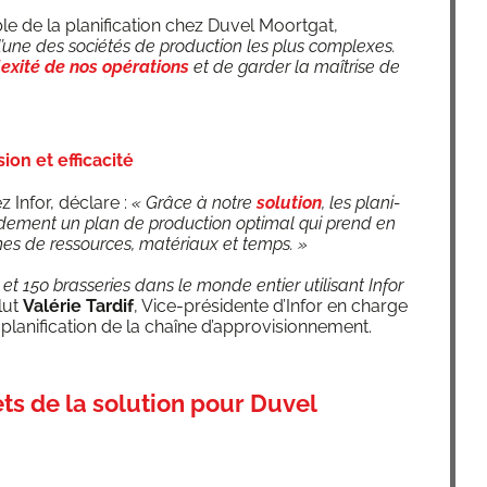
ble de la pla­ni­fi­ca­tion chez Duvel Moort­gat,
l’une des socié­tés de pro­duc­tion les plus com­plexes.
exi­té de nos opé­ra­tions
et de gar­der la maî­trise de
sion et efficacité
ez Infor, déclare :
« Grâce à notre
solu­tion
, les pla­ni­
i­de­ment un plan de pro­duc­tion opti­mal qui prend en
es de res­sources, maté­riaux et temps. »
 150 bras­se­ries dans le monde entier uti­li­sant Infor
lut
Valé­rie Tar­dif
, Vice-pré­si­dente d’In­for en charge
pla­ni­fi­ca­tion de la chaîne d’approvisionnement.
ts de la solution pour Duvel