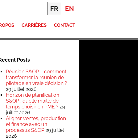
FR
EN
PROPOS
CARRIÈRES
CONTACT
Recent Posts
Réunion S&OP – comment
transformer la réunion de
pilotage en vraie décision ?
29 juillet 2026
Horizon de planification
S&OP : quelle maille de
temps choisir en PME ?
29
juillet 2026
Aligner ventes, production
et finance avec un
processus S&OP
29 juillet
2026