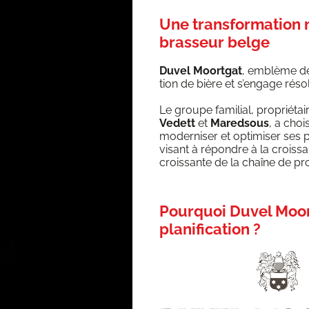
Une transformation 
brasseur belge
Duvel Moort­gat
, emblème des
tion de bière et s’en­gage réso­lu
Le groupe fami­lial, pro­prié­
Vedett
et
Mared­sous
, a choi­
moder­ni­ser et opti­mi­ser ses pr
visant à répondre à la crois­sa
crois­sante de la chaîne de pro
Pourquoi Duvel Moor
planification
?