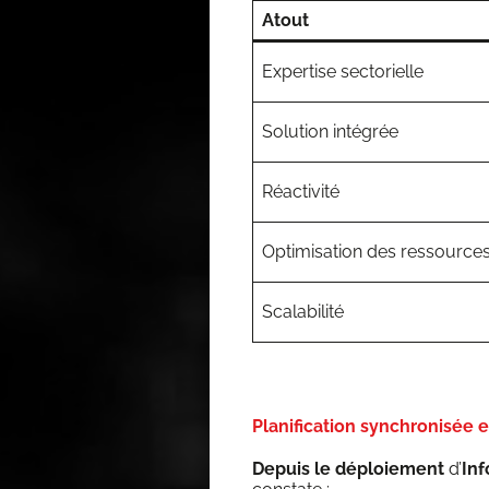
Atout
Exper­tise sectorielle
Solu­tion intégrée
Réac­ti­vi­té
Opti­mi­sa­tion des ressource
Sca­la­bi­li­té
Planification synchronisée 
Depuis le déploie­ment
d’
Inf