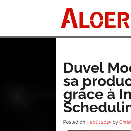
Skip
to
content
Duvel Mo
sa produc
grâce à I
Scheduli
Posted on
4 août 2025
by
Chris