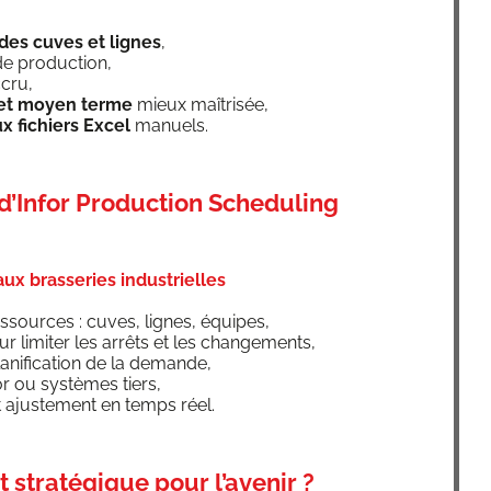
n des cuves et lignes
,
e production,
ccru,
urt et moyen terme
mieux maîtrisée,
 fichiers Excel
manuels.
 d’Infor Production Scheduling
ux brasseries industrielles
s­sources : cuves, lignes, équipes,
ur limi­ter les arrêts et les changements,
a­ni­fi­ca­tion de la demande,
or ou sys­tèmes tiers,
et ajus­te­ment en temps réel.
t stratégique pour l’avenir
?