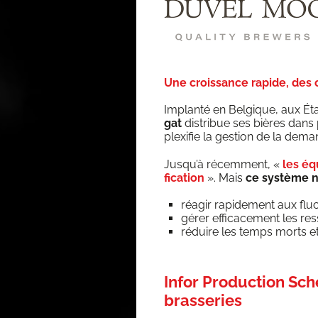
Une croissance rapide, des 
Implan­té en Bel­gique, aux É
gat
dis­tri­bue ses bières dans p
plexi­fie la ges­tion de la dem
Jusqu’à récem­ment, «
les équ
fi­ca­tion
». Mais
ce sys­tème ne
réagir rapi­de­ment aux flu
gérer effi­ca­ce­ment les r
réduire les temps morts et
Infor Production Sch
brasseries