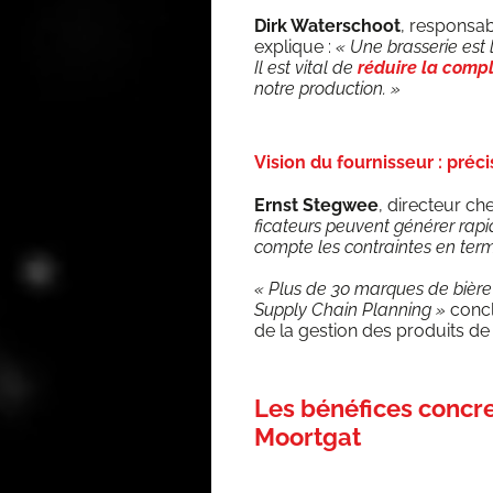
Dirk Water­schoot
, res­pon­sa
explique :
« Une bras­se­rie est 
Il est vital de
réduire la com­pl
notre production. »
Vision du fournisseur : préci
Ernst Steg­wee
, direc­teur ch
fi­ca­teurs peuvent géné­rer rap
compte les contraintes en term
« Plus de 30 marques de bière et
Sup­ply Chain Plan­ning »
conc
de la ges­tion des pro­duits de 
Les bénéfices concre
Moortgat