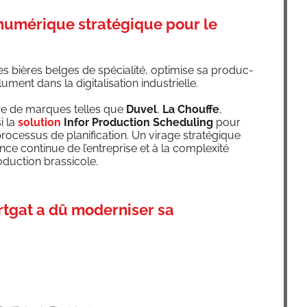
numérique stratégique pour le
 bières belges de spé­cia­li­té, opti­mise sa pro­duc­
­ment dans la digi­ta­li­sa­tion industrielle.
taire de marques telles que
Duvel
,
La Chouffe
,
si la
solu­tion
Infor Pro­duc­tion Sche­du­ling
pour
o­ces­sus de pla­ni­fi­ca­tion. Un virage stra­té­gique
nce conti­nue de l’entreprise et à la com­plexi­té
­duc­tion brassicole.
tgat a dû moderniser sa