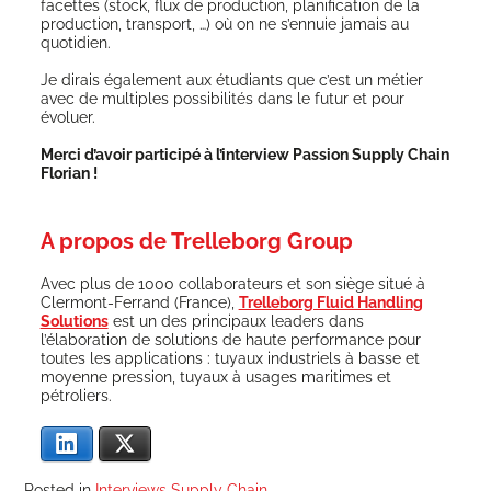
facettes (stock, flux de pro­duc­tion, pla­ni­fi­ca­tion de la
pro­duc­tion, trans­port, …) où on ne s’ennuie jamais au
quotidien.
Je dirais éga­le­ment aux étu­diants que c’est un métier
avec de mul­tiples pos­si­bi­li­tés dans le futur et pour
évoluer.
Mer­ci d’avoir par­ti­ci­pé à l’interview Pas­sion Sup­ply Chain
Florian !
A propos de
Trelleborg Group
Avec plus de 1000 col­la­bo­ra­teurs et son siège situé à
Cler­mont-Fer­rand (France),
Trel­le­borg Fluid Hand­ling
Solu­tions
est un des prin­ci­paux lea­ders dans
l’élaboration de solu­tions de haute per­for­mance pour
toutes les appli­ca­tions : tuyaux indus­triels à basse et
moyenne pres­sion, tuyaux à usages mari­times et
pétroliers.
Lin­ke­dIn
X
Posted in
Interviews Supply Chain