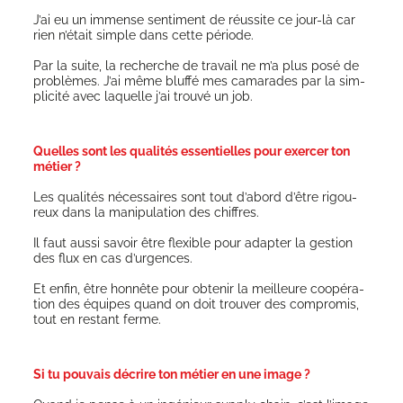
J’ai eu un immense sen­ti­ment de réus­site ce jour-là car
rien n’était simple dans cette période.
Par la suite, la recherche de tra­vail ne m’a plus posé de
pro­blèmes. J’ai même bluf­fé mes cama­rades par la sim­
pli­ci­té avec laquelle j’ai trou­vé un job.
Quelles sont les qualités essentielles pour exercer ton
métier ?
Les qua­li­tés néces­saires sont tout d’abord d’être rigou­
reux dans la mani­pu­la­tion des chiffres.
Il faut aus­si savoir être flexible pour adap­ter la ges­tion
des flux en cas d’urgences.
Et enfin, être hon­nête pour obte­nir la meilleure coopé­ra­
tion des équipes quand on doit trou­ver des com­pro­mis,
tout en res­tant ferme.
Si tu pouvais décrire ton métier en une image ?