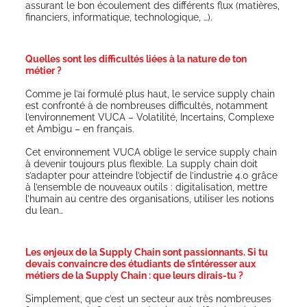
assu­rant le bon écou­le­ment des dif­fé­rents flux (matières,
finan­ciers, infor­ma­tique, technologique, …).
Quelles sont les difficultés liées à la nature de ton
métier ?
Comme je l’ai for­mu­lé plus haut, le ser­vice sup­ply chain
est confron­té à de nom­breuses dif­fi­cul­tés, notam­ment
l’environnement VUCA – Vola­ti­li­té, Incer­tains, Com­plexe
et Ambi­gu – en français.
Cet envi­ron­ne­ment VUCA oblige le ser­vice sup­ply chain
à deve­nir tou­jours plus flexible. La sup­ply chain doit
s’adapter pour atteindre l’objectif de l’industrie 4.0 grâce
à l’ensemble de nou­veaux outils : digi­ta­li­sa­tion, mettre
l’humain au centre des orga­ni­sa­tions, uti­li­ser les notions
du lean…
Les enjeux de la Supply Chain sont passionnants. Si tu
devais convaincre des étudiants de s’intéresser aux
métiers de la Supply Chain : que leurs dirais-tu ?
Sim­ple­ment, que c’est un sec­teur aux très nom­breuses