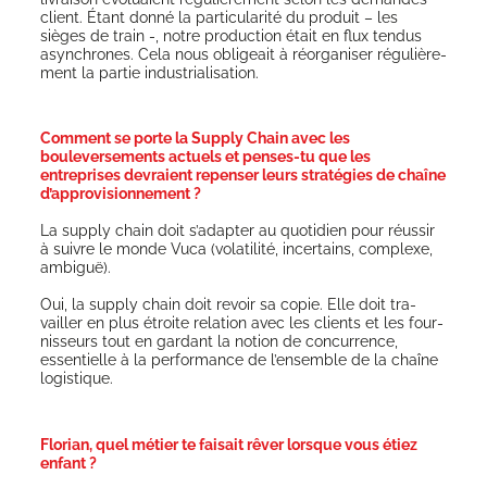
client. Étant don­né la par­ti­cu­la­ri­té du pro­duit – les
sièges de train -, notre pro­duc­tion était en flux ten­dus
asyn­chrones. Cela nous obli­geait à réor­ga­ni­ser régu­liè­re­
ment la par­tie industrialisation.
Comment se porte la Supply Chain avec les
bouleversements actuels et penses-tu que les
entreprises devraient repenser leurs stratégies de chaîne
d’approvisionnement ?
La sup­ply chain doit s’adapter au quo­ti­dien pour réus­sir
à suivre le monde Vuca (vola­ti­li­té, incer­tains, com­plexe,
ambiguë).
Oui, la sup­ply chain doit revoir sa copie. Elle doit tra­
vailler en plus étroite rela­tion avec les clients et les four­
nis­seurs tout en gar­dant la notion de concur­rence,
essen­tielle à la per­for­mance de l’ensemble de la chaîne
logistique.
Florian, quel métier te faisait rêver lorsque vous étiez
enfant ?