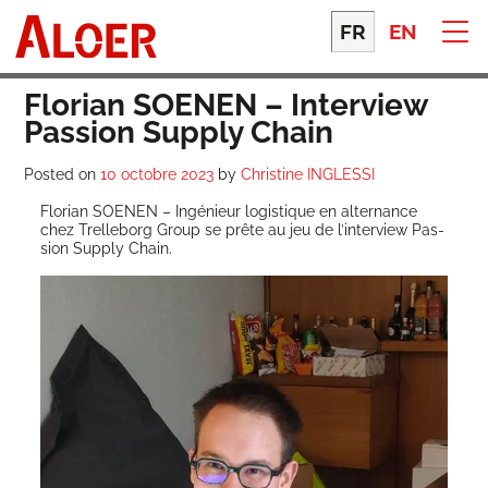
Skip
to
FR
EN
content
Florian SOENEN – Interview
Passion Supply Chain
Posted on
10 octobre 2023
by
Christine INGLESSI
Flo­rian SOENEN – Ingé­nieur logis­tique en alter­nance
chez Trel­le­borg Group se prête au jeu de l’interview Pas­
sion Sup­ply Chain.