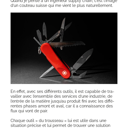
Quand je pense à un ingé­nieur sup­ply chain, c’est l’image
d’un cou­teau suisse qui me vient le plus naturellement.
En effet, avec ses dif­fé­rents outils, il est capable de tra­
vailler avec l’ensemble des ser­vices d’une indus­trie, de
l’entrée de la matière jusqu’au pro­duit fini avec les dif­fé­
rentes phases amont et aval, car il a connais­sance des
flux qui vont de pair.
Chaque outil « du trous­seau » lui est utile dans une
situa­tion pré­cise et lui per­met de trou­ver une solu­tion