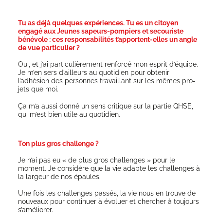
Tu as déjà quelques expériences. Tu es un citoyen
engagé aux Jeunes sapeurs-pompiers et secouriste
bénévole : ces responsabilités t’apportent-elles un angle
de vue particulier ?
Oui, et j’ai par­ti­cu­liè­re­ment ren­for­cé mon esprit d’équipe.
Je m’en sers d’ailleurs au quo­ti­dien pour obte­nir
l’adhésion des per­sonnes tra­vaillant sur les mêmes pro­
jets que moi.
Ça m’a aus­si don­né un sens cri­tique sur la par­tie QHSE,
qui m’est bien utile au quotidien.
Ton plus gros challenge ?
Je n’ai pas eu « de plus gros chal­lenges » pour le
moment. Je consi­dère que la vie adapte les chal­lenges à
la lar­geur de nos épaules.
Une fois les chal­lenges pas­sés, la vie nous en trouve de
nou­veaux pour conti­nuer à évo­luer et cher­cher à tou­jours
s’améliorer.