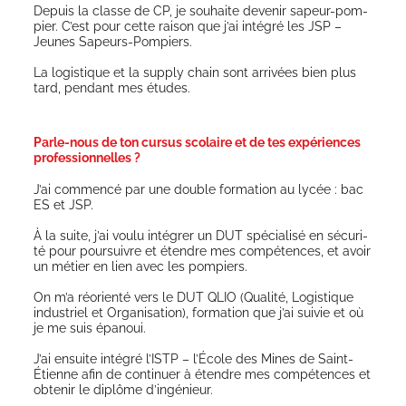
Depuis la classe de CP, je sou­haite deve­nir sapeur-pom­
pier. C’est pour cette rai­son que j’ai inté­gré les JSP –
Jeunes Sapeurs-Pompiers.
La logis­tique et la sup­ply chain sont arri­vées bien plus
tard, pen­dant mes études.
Parle-nous de ton cursus scolaire et de tes expériences
professionnelles ?
J’ai com­men­cé par une double for­ma­tion au lycée : bac
ES et JSP.
À la suite, j’ai vou­lu inté­grer un DUT spé­cia­li­sé en sécu­ri­
té pour pour­suivre et étendre mes com­pé­tences, et avoir
un métier en lien avec les pompiers.
On m’a réorien­té vers le DUT QLIO (Qua­li­té, Logis­tique
indus­triel et Orga­ni­sa­tion), for­ma­tion que j’ai sui­vie et où
je me suis épanoui.
J’ai ensuite inté­gré l’ISTP – l’É­cole des Mines de Saint-
Étienne afin de conti­nuer à étendre mes com­pé­tences et
obte­nir le diplôme d’ingénieur.