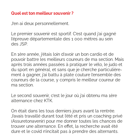
Quel est ton meilleur souvenir ?
J’en ai deux personnellement.
Le pre­mier sou­ve­nir est spor­tif. C’est quand j’ai gagné
l’épreuve dépar­te­men­tale des 1 000 mètres au sein
des JSP.
En 1ère année, j’étais loin d’avoir un bon car­dio et de
pou­voir battre les meilleurs cou­reurs de ma sec­tion. Mais
après trois années pas­sées à pra­ti­quer le vélo, le judo et
du sport en géné­ral, et sans que je cherche par­ti­cu­liè­re­
ment à gagner, j’ai bat­tu à plate cou­ture l’ensemble des
cou­reurs de la course, y com­pris le meilleur cou­reur de
ma section.
Le second sou­ve­nir, c’est le jour où j’ai obte­nu ma 1ère
alter­nance chez KTK.
On était dans les tous der­niers jours avant la ren­trée.
J’avais tra­vaillé durant tout l’été et pris un coa­ching pri­vé
(Assu­re­to­na­ve­nir) pour me don­ner toutes les chances de
trou­ver une alter­nance. En effet, la recherche avait été
dure et le covid n’incitait pas à prendre des alternants.