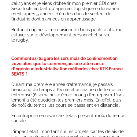
J’ai 23 ans et je viens d’obtenir mon pre­mier CDI chez
Seco tools en tant qu’ingénieur logis­tique ordon­nan­ce­
ment, après 5 années d’études dans le sec­teur de
l’industrie dont 3 années en apprentissage.
Bre­ton d’origine, j’aime cui­si­ner de bons petits plats, me
culti­ver sur le déve­lop­pe­ment per­son­nel et suivre
le rugby.
Comment as-tu géré les 1ers mois de confinement en
2020 alors que tu commençais une alternance
d’ingénieur industrialisation méthodes chez KTK France
SEATS ?
Durant ma pre­mière année d’alternance, je pas­sais
beau­coup de temps à l’école et assez peu de temps en
entre­prise (6 semaines d’école pour 3 d’entreprise). L’i­so­
le­ment a été quo­ti­dien les pre­miers mois. En effet, plus
de 90% du temps, les cours se pas­saient en distanciel.
En entre­prise en revanche, j’étais pré­sent 100% du temps
sur site.
L’impact était impor­tant sur les pro­jets, car les délais de
livrai­son évo­luaient régu­liè­re­ment selon les demandes