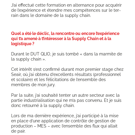
J’ai effec­tué cette for­ma­tion en alter­nance pour acqué­rir
de l’expérience et étendre mes com­pé­tences sur le ter­
rain dans le domaine de la sup­ply chain.
Quel a été le déclic, la rencontre ou encore l’expérience
qui t’a amené à t’intéresser à la Supply Chain et à la
logistique ?
Durant le DUT QLIO, je suis tom­bé « dans la mar­mite de
la sup­ply chain ».
Cet inté­rêt s’est confir­mé durant mon pre­mier stage chez
Seair, où j’ai obte­nu d’excellents résul­tats (pro­fes­sion­nel
et sco­laire) et les féli­ci­ta­tions de l’ensemble des
membres de mon jury.
Par la suite, j’ai sou­hai­té ten­ter un autre sec­teur avec la
par­tie indus­tria­li­sa­tion qui ne m’a pas conve­nu. Et je suis
donc retour­né à la sup­ply chain.
Lors de ma der­nière expé­rience, j’ai par­ti­ci­pé à la mise
en place d’une appli­ca­tion de contrôle de ges­tion de
pro­duc­tion – MES – avec l’ensemble des flux qui allait
de pair.