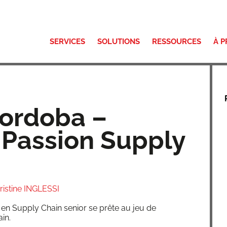
SERVICES
SOLUTIONS
RESSOURCES
À 
Cordoba –
 Passion Supply
ristine INGLESSI
t en Sup­ply Chain senior se prête au jeu de
ain.