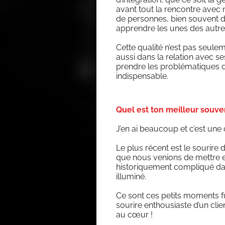
avant tout la ren­contre avec n
de per­sonnes, bien sou­vent de 
apprendre les unes des autre
Cette qua­li­té n’est pas seule­
aus­si dans la rela­tion avec
prendre les pro­blé­ma­tiques d
indispensable.
Quel est ton meilleur souven
J’en ai beau­coup et c’est une
Le plus récent est le sou­rire d
que nous venions de mettre en p
his­to­ri­que­ment com­pli­qué dan
illuminé.
Ce sont ces petits moments fu
sou­rire enthou­siaste d’un cli
au cœur !