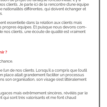
os clients. Je parle ici de la ren­contre d’une équipe
natio­na­li­tés dif­fé­rentes, qui doivent échan­ger et
s.
ment essen­tielle dans la rela­tion aux clients mais
 ses propres équipes. Et puisque nous devons com­
e nos clients, une écoute de qua­li­té est vrai­ment
ir ?
 chance.
e l’un de nos clients. Lorsqu’il a com­pris que l’outil
lace allait gran­de­ment faci­li­ter un pro­ces­sus
s son orga­ni­sa­tion, son visage s’est lit­té­ra­le­ment
gaces mais extrê­me­ment sin­cères, révé­lés par le
ent qui sont très valo­ri­sants et me font chaud