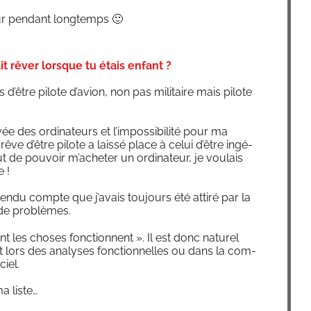
teur pen­dant longtemps 🙂
it rêver lorsque tu étais enfant ?
s d’être pilote d’avion, non pas mili­taire mais pilote
ivée des ordi­na­teurs et l’impossibilité pour ma
rêve d’être pilote a lais­sé place à celui d’être ingé­
t de pou­voir m’acheter un ordi­na­teur, je vou­lais
 !
en­du compte que j’avais tou­jours été atti­ré par la
on de problèmes.
les choses fonc­tionnent ». Il est donc natu­rel
 lors des ana­lyses fonc­tion­nelles ou dans la com­
ciel.
a liste…