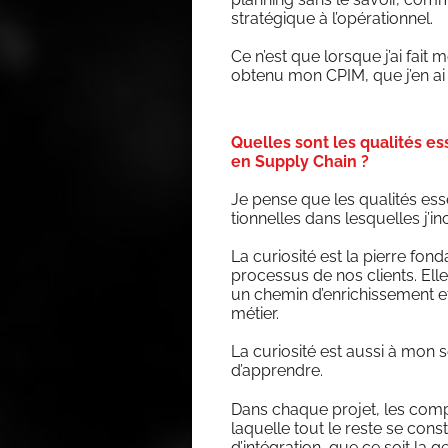
stra­té­gique à l’opérationnel.
Ce n’est que lorsque j’ai fait 
obte­nu mon CPIM, que j’en ai 
Quelles sont les qualités e
en Supply Chain ?
Je pense que les qua­li­tés esse
tion­nelles dans les­quelles j’in
La curio­si­té est la pierre fon­
pro­ces­sus de nos clients. Ell
un che­min d’enrichissement et
métier.
La curio­si­té est aus­si à mon 
d’apprendre.
Dans chaque pro­jet, les com­pé
laquelle tout le reste se const
d’intégration, que ce soit la ges