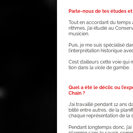
Parle-nous de tes études et
Tout en accor­dant du temps à
rithmes, j’ai étu­dié au Conser
musicien.
Puis, je me suis spé­cia­li­sé 
l’interprétation his­to­rique a
C’est d’ailleurs cette voie qui 
tion dans la viole de gambe.
Quel a été le déclic ou l’exp
Chain ?
J’ai tra­vaillé pen­dant 12 ans 
bi­li­té entre autres, de la pla
chaque repré­sen­ta­tion de la 
Pen­dant long­temps donc, j’ai u
plan­ning sans le savoir, comme