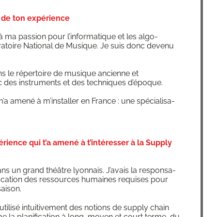
 de ton expérience
 ma pas­sion pour l’informatique et les algo­
­va­toire Natio­nal de Musique. Je suis donc deve­nu
dans le réper­toire de musique ancienne et
vec des ins­tru­ments et des tech­niques d’époque.
m’a ame­né à m’installer en France : une spé­cia­li­sa­
érience qui t’a amené à t’intéresser à la Supply
dans un grand théâtre lyon­nais. J’avais la res­pon­sa­
­ni­fi­ca­tion des res­sources humaines requises pour
saison.
ti­li­sé intui­ti­ve­ment des notions de sup­ply chain
 la pla­ni­fi­ca­tion à long, moyen et court terme, du