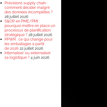
Prévisions supply chain :
comment décider malgré
des données incomplètes ?
28 juillet 2026
S&OP en PME/PMI :
pourquoi mettre en place un
processus de planification
stratégique ?
28 juillet 2026
PPWR : ce qui change pour
les emballages à partir
de 2026
22 juillet 2026
Internaliser ou externaliser
sa logistique ?
4 juin 2026