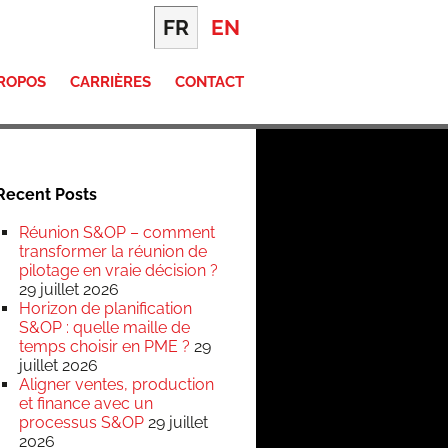
FR
EN
PROPOS
CARRIÈRES
CONTACT
Recent Posts
Réunion S&OP – comment
transformer la réunion de
pilotage en vraie décision ?
29 juillet 2026
Horizon de planification
S&OP : quelle maille de
temps choisir en PME ?
29
juillet 2026
Aligner ventes, production
et finance avec un
processus S&OP
29 juillet
2026