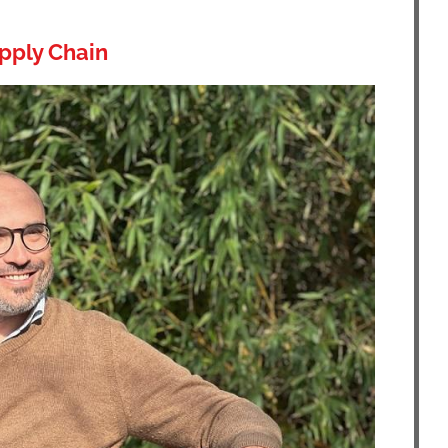
upply Ch
ain