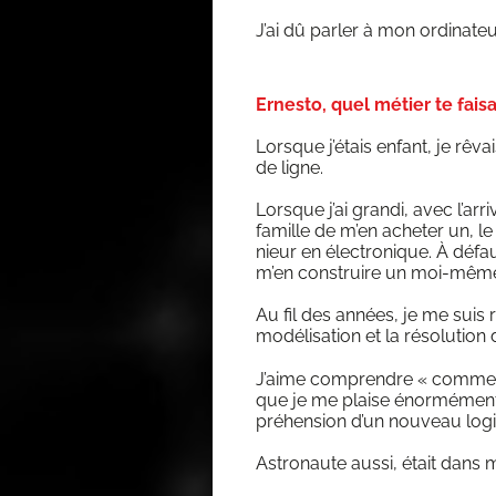
J’ai dû par­ler à mon ordi­na­
Ernesto, quel métier te faisa
Lorsque j’étais enfant, je rêvai
de ligne.
Lorsque j’ai gran­di, avec l’arr
famille de m’en ache­ter un, le 
nieur en élec­tro­nique. À défau
m’en construire un moi-même
Au fil des années, je me suis r
modé­li­sa­tion et la réso­lu­ti
J’aime com­prendre « com­ment 
que je me plaise énor­mé­ment
pré­hen­sion d’un nou­veau logi
Astro­naute aus­si, était dans m