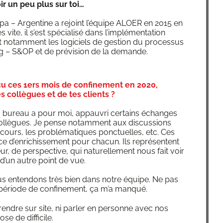
oir un peu plus sur toi…
m­pa – Argen­tine a rejoint l’équipe ALOER en 2015 en
 vite, il s’est spé­cia­li­sé dans l’implémentation
 notam­ment les logi­ciels de ges­tion du pro­ces­sus
ng – S&OP et de pré­vi­sion de la demande.
u ces 1ers mois de confinement en 2020,
 collègues et de tes clients ?
u bureau a pour moi, appau­vri cer­tains échanges
col­lègues. Je pense notam­ment aux dis­cus­sions
 cours, les pro­blé­ma­tiques ponc­tuelles, etc. Ces
e d’enrichissement pour cha­cun. Ils repré­sentent
 de pers­pec­tive, qui natu­rel­le­ment nous fait voir
s d’un autre point de vue.
s enten­dons très bien dans notre équipe. Ne pas
 période de confi­ne­ment, ça m’a manqué.
rendre sur site, ni par­ler en per­sonne avec nos
ose de difficile.