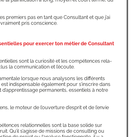
mes pre­miers pas en tant que Consul­tant et que j’ai
vrai­ment pris conscience.
ssentielles pour exercer ton métier de Consultant
n­tielles sont la curio­si­té et les com­pé­tences rela­
clus la com­mu­ni­ca­tion et l’écoute.
da­men­tale lorsque nous ana­ly­sons les dif­fé­rents
e est indis­pen­sable éga­le­ment pour s’inscrire dans
 d’apprentissage per­ma­nents, essen­tiels à notre
sens, le moteur de l’ouverture d’esprit et de l’envie
­tences rela­tion­nelles sont la base solide sur
ruit. Qu’il s’agisse de mis­sions de consul­ting ou
­tion de pro­jet ou l’analyse fonc­tion­nelle, il y a