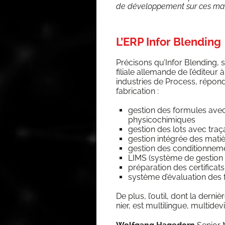
de déve­lop­pe­ment sur ces mar­c
L’ERP Infor Blending
Pré­ci­sons qu’In­for Blen­ding, 
filiale alle­mande de l’éditeur 
indus­tries de Pro­cess, répon
fabrication :
ges­tion des for­mules avec la
physicochimiques
ges­tion des lots avec tra­ça
ges­tion inté­grée des mati
ges­tion des condi­tion­ne
LIMS (sys­tème de ges­tion
pré­pa­ra­tion des cer­ti­fi­ca
sys­tème d’évaluation des 
De plus, l’outil, dont la der­ni
nier, est mul­ti­lingue, mul­ti­de