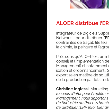
ALOER distribue l’ER
Inté­gra­teur de logi­ciels Sup
Net­work – pour dis­tri­buer l’
ER
contraintes de tra­ça­bi­li­té tel
la chi­mie, la pein­ture et l’agr
Pré­ci­sons qu’ALOER est un in
conseil et l’implémentation d
Mana­ge­ment) et notam­ment du 
i­ca­tion et ordon­nan­ce­ment).
exper­tise en matière de solu­
de la pro­duc­tion par lots, in
Chris­tine Ingles­si
, Mar­ke­ti
to­riques d’Infor pour l’im­plé­m
Mana­ge­ment, nous appor­tons tou
de l’in­dus­trie du Pro­cess batch
de dis­tri­buer l’ERP Infor Blen­d