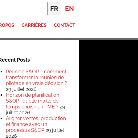
FR
EN
PROPOS
CARRIÈRES
CONTACT
Recent Posts
Réunion S&OP – comment
transformer la réunion de
pilotage en vraie décision ?
29 juillet 2026
Horizon de planification
S&OP : quelle maille de
temps choisir en PME ?
29
juillet 2026
Aligner ventes, production
et finance avec un
processus S&OP
29 juillet
2026