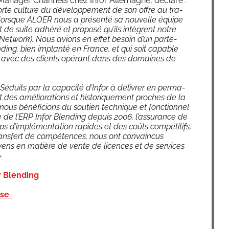
ana­ger Chan­nels chez Infor Alle­magne, déclare :
forte culture du déve­lop­pe­ment de son offre au tra­
i, lorsque ALOER nous a pré­sen­té sa nou­velle équipe
t de suite adhé­ré et pro­po­sé qu’ils intègrent notre
Net­work). Nous avions en effet besoin d’un par­te­
­ding, bien implan­té en France, et qui soit capable
nne avec des clients opé­rant dans des domaines de
Séduits par la capa­ci­té d’Infor à déli­vrer en per­ma­
des amé­lio­ra­tions et his­to­ri­que­ment proches de la
us béné­fi­cions du sou­tien tech­nique et fonc­tion­nel
 de l’ERP Infor Blen­ding depuis 2006, l’as­su­rance de
s d’im­plé­men­ta­tion rapides et des coûts com­pé­ti­tifs,
rans­fert de com­pé­tences, nous ont convain­cus
oyens en matière de vente de licences et de ser­vices
»
r Blending
esse