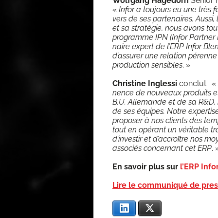
Wolf­gang Hage­dorn
Senior M
«
Infor a tou­jours eu une très 
vers de ses par­te­naires. Aus­s
et sa stra­té­gie, nous avons tou
pro­gramme IPN (Infor Part­ner 
naire expert de l’ERP Infor Blen
d’as­su­rer une rela­tion pére
pro­duc­tion sen­sibles
. »
Chris­tine Ingles­si
conclut : «
nence de nou­veaux pro­duits et 
B.U. Alle­mande et de sa R&D, no
de ses équipes. Notre exper­tise
pro­po­ser à nos clients des temp
tout en opé­rant un véri­table t
d’investir et d’accroître nos m
asso­ciés concer­nant cet ERP
. 
En savoir plus sur
l’ERP Info
Lire le com­mu­ni­qué de pr
Lin­ke­dIn
X