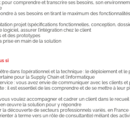
 pour com­prendre et trans­crire ses besoins, son envi­ron­ne­me
e
ndre à ses besoins en tirant le maxi­mum des fonc­tion­na­li­tés
ta­tion pro­jet (spé­ci­fi­ca­tions fonc­tion­nelles, concep­tion, dos­s
e logi­ciel, assu­rer l’intégration chez le client
s et des prototypes
 la prise en main de la solution
us si
re dans l’opérationnel et la tech­nique : le déploie­ment et le p
­taine pour la Sup­ply Chain et l’informatique
r­vice : vous avez envie de com­mu­ni­quer avec les clients et p
e : il est essen­tiel de les com­prendre et de se mettre à leur p
: vous vou­lez accom­pa­gner et cadrer un client dans le recuei
 en œuvre la solu­tion pour y répondre
la décou­verte de sec­teurs pro­fes­sion­nels variés, en France e
ien­ter à terme vers un rôle de consultant(e) mêlant des acti­vi­