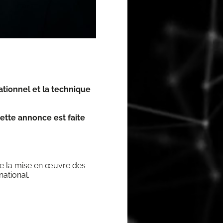
tionnel et la tech­nique
 cette annonce est faite
 de la mise en œuvre des
national.