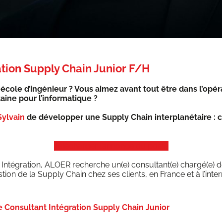
ation Supply Chain Junior F/H
école d’ingénieur ? Vous aimez avant tout être dans l’opéra
aine pour l’informatique ?
Syl­vain
de déve­lop­per une Sup­ply Chain inter­pla­né­taire :
Télé­char­ger l’an­nonce du poste
le Inté­gra­tion, ALOER recherche un(e) consultant(e) chargé(e)
es­tion de la Sup­ply Chain chez ses clients, en France et à l’inter
e Consultant Intégration Supply Chain Junior