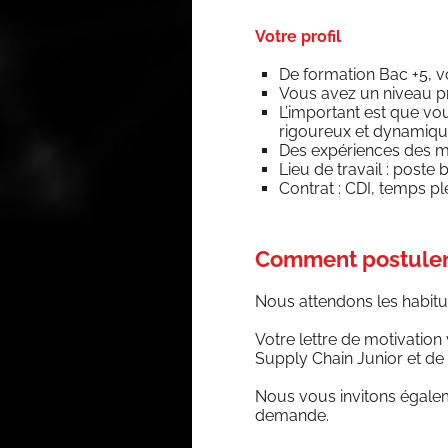
Votre profil
De for­ma­tion Bac +5, vo
Vous avez un niveau pro­
L’im­por­tant est que v
rigou­reux et dynamiq
Des expé­riences des mé
Lieu de tra­vail : poste
Contrat : CDI, temps pl
Comment postuler
Nous atten­dons les habi­tue
Votre lettre de moti­va­tion 
Sup­ply Chain Junior et de
Nous vous invi­tons éga­le­
demande.