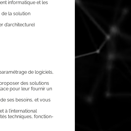
nt infor­ma­tique et les
 de la solu­tion
ier d’architecture)
ara­mé­trage de logi­ciels,
ro­po­ser des solu­tions
lace pour leur four­nir un
l de ses besoins, et vous
t à l’international
tés tech­niques, fonc­tion­