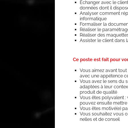
Échan­ger avec le client
don­nées dont il dispos
Ana­ly­ser com­ment répo
informatique
For­ma­li­ser la docu­men­
Réa­li­ser le para­mé­trag
Réa­li­ser des maquette
Assis­ter le client dans
Ce poste est fait pour vo
Vous aimez avant tout êt
avec une appé­tence cer
Vous avez le sens du se
adap­tées à leur context
pro­duit de qualité
Vous êtes poly­va­lent 
pou­vez ensuite mettre
Vous êtes motivé(e) par 
Vous sou­hai­tez vous or
nelles et de conseil