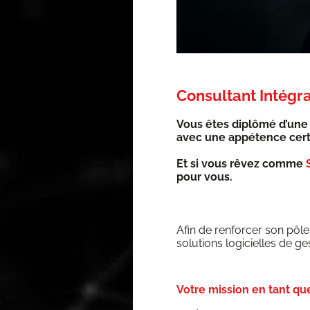
Consultant Intégr
Vous êtes diplô­mé d’une 
avec une appé­tence cer­t
Et si vous rêvez comme
pour vous.
Afin de ren­for­cer son pô
solu­tions logi­cielles de g
Votre mission en tant qu