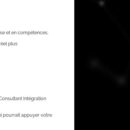
ise et en com­pé­tences,
réel plus
Consul­tant Inté­gra­tion
ui pour­rait appuyer votre