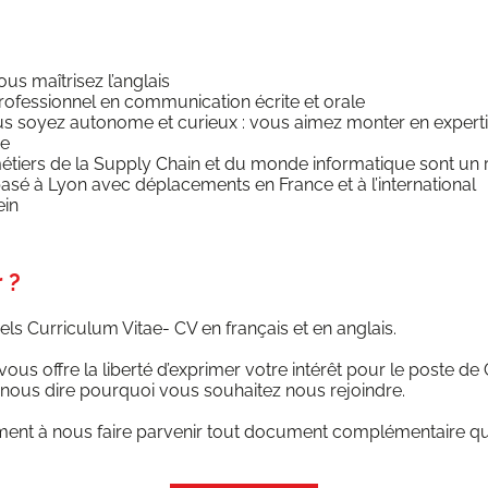
us maî­tri­sez l’anglais
fes­sion­nel en com­mu­ni­ca­tion écrite et orale
ous soyez auto­nome et curieux : vous aimez mon­ter en exper­t
ue
tiers de la Sup­ply Chain et du monde infor­ma­tique sont un 
 basé à Lyon avec dépla­ce­ments en France et à l’international
ein
 ?
ls Cur­ri­cu­lum Vitae- CV en fran­çais et en anglais.
vous offre la liber­té d’ex­pri­mer votre inté­rêt pour le poste de 
 nous dire pour­quoi vous sou­hai­tez nous rejoindre.
ment à nous faire par­ve­nir tout docu­ment com­plé­men­taire q