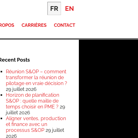
FR
EN
PROPOS
CARRIÈRES
CONTACT
Recent Posts
Réunion S&OP – comment
transformer la réunion de
pilotage en vraie décision ?
29 juillet 2026
Horizon de planification
S&OP : quelle maille de
temps choisir en PME ?
29
juillet 2026
Aligner ventes, production
et finance avec un
processus S&OP
29 juillet
2026