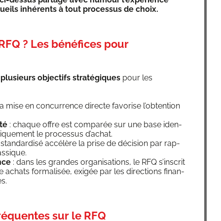
ueils inhé­rents à tout pro­ces­sus de choix.
 RFQ ? Les bénéfices pour
u­sieurs objec­tifs stra­té­giques
pour les
la mise en concur­rence directe favo­rise l’ob­ten­tion
­té
: chaque offre est com­pa­rée sur une base iden­
di­que­ment le pro­ces­sus d’achat.
 stan­dar­di­sé accé­lère la prise de déci­sion par rap­
assique.
nce
: dans les grandes orga­ni­sa­tions, le RFQ s’ins­crit
 achats for­ma­li­sée, exi­gée par les direc­tions finan­
es.
fréquentes sur le RFQ