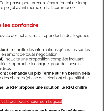
s. Cette phase peut prendre énor­mé­ment de temps
otre pro­jet avant même qu’il ait commencé.
s les confondre
le cycle des achats, mais répondent à des logiques
tion)
: recueille des infor­ma­tions géné­rales sur les
eur, en amont de toute négociation.
l)
: sol­li­cite une pro­po­si­tion com­plète incluant
ou­tée et approche tech­nique, pour des besoins
rdisés.
ion)
:
demande un prix ferme sur un besoin déjà
r des charges (phase de sélec­tion) et quantifiable.
ne, le RFP pro­pose une solu­tion, le RFQ chiffre
 5 Étapes pour choi­sir son Logiciel
r ci-des­sus par­tage avec humour l’ex­pé­rience