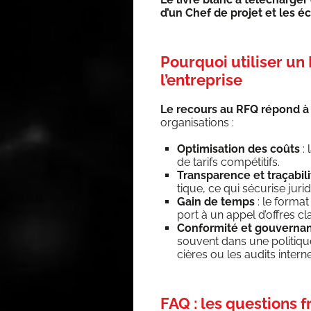
d’un Chef de pro­jet et les éc
Pourquoi utiliser un
l’entreprise
Le recours au RFQ répond à pl
organisations :
Opti­mi­sa­tion des coûts
: 
de tarifs compétitifs.
Trans­pa­rence et tra­ça­bi­li
tique, ce qui sécu­rise juri­
Gain de temps
: le for­mat
port à un appel d’offres cl
Confor­mi­té et gou­ver­na
sou­vent dans une poli­tique
cières ou les audits intern
FAQ : les questions 