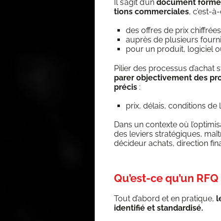
Il s’agit d’un
docu­ment for­mel 
tions com­mer­ciales
, c’est-à-
des offres de prix chiffrées
auprès de plu­sieurs fourn
pour un pro­duit, logi­ciel o
Pilier des pro­ces­sus d’a­chat s
pa­rer objec­ti­ve­ment des pro
pré­cis
:
prix, délais, condi­tions de l
Dans un contexte où l’op­ti­mi
des leviers stra­té­giques, maî­
déci­deur achats, direc­tion fin
Qu’est-ce qu’un RFQ 
Tout d’abord et en pra­tique,
l
iden­ti­fié et standardisé.