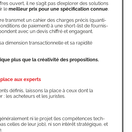
es ouvert, il ne s’a­git pas d’ex­plo­rer des solu­tions
ir le
meilleur prix pour une spé­ci­fi­ca­tion connue
.
aire trans­met un cahier des charges pré­cis (quan­ti­
 condi­tions de paie­ment) à une short-list de four­nis­
répondent avec un devis chif­fré et engageant.
a dimen­sion tran­sac­tion­nelle et sa rapi­di­té
no­mique plus que la créa­ti­vi­té des propositions.
 place aux experts
nts défi­nis, lais­sons la place à ceux dont la
er : les ache­teurs et les juristes.
éné­ra­le­ment ni le pro­jet (les com­pé­tences tech­
 celles de leur job), ni son inté­rêt stra­té­gique, et
e.