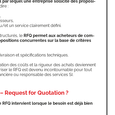
par lequel une entre­prise sol­li­cite des pro­po­si­
dire :
,
isseurs,
u/et un ser­vice clai­re­ment défini.
truc­tu­rés, le
RFQ per­met aux ache­teurs de com­
­po­si­tions concur­rentes sur la base de cri­tères
ivrai­son et spé­ci­fi­ca­tions techniques.
­sa­tion des coûts et la rigueur des achats deviennent
tri­ser le RFQ est deve­nu incon­tour­nable pour tout
an­cière ou res­pon­sable des ser­vices SI.
– Request for Quotation ?
e RFQ inter­vient lorsque le besoin est déjà bien