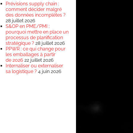
Prévisions supply chain :
comment décider malgré
des données incomplètes ?
28 juillet 2026
S&OP en PME/PMI :
pourquoi mettre en place un
processus de planification
stratégique ?
28 juillet 2026
PPWR : ce qui change pour
les emballages à partir
de 2026
22 juillet 2026
Internaliser ou externaliser
sa logistique ?
4 juin 2026