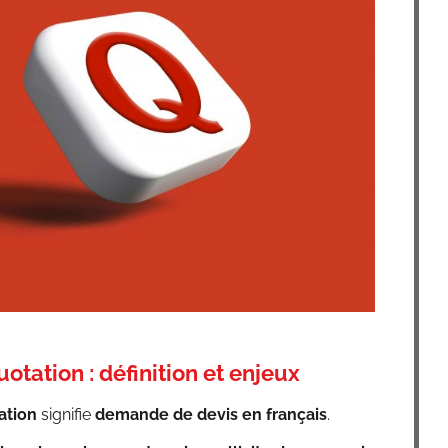
otation : définition et enjeux
­tion
signi­fie
demande de devis en fran­çais
.