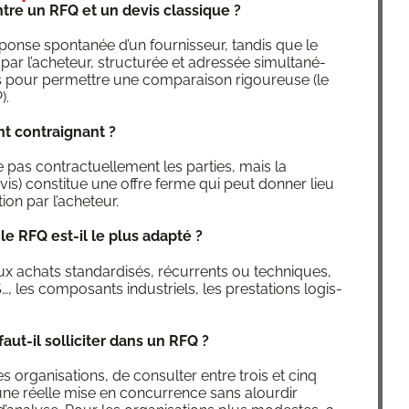
entre un RFQ et un devis clas­sique ?
onse spon­ta­née d’un four­nis­seur, tan­dis que le
r l’a­che­teur, struc­tu­rée et adres­sée simul­ta­né­
s pour per­mettre une com­pa­rai­son rigou­reuse (le
).
ent contrai­gnant ?
as contrac­tuel­le­ment les par­ties, mais la
vis) consti­tue une offre ferme qui peut don­ner lieu
ion par l’acheteur.
le RFQ est-il le plus adap­té ?
 aux achats stan­dar­di­sés, récur­rents ou tech­niques,
 les com­po­sants indus­triels, les pres­ta­tions logis­
aut-il sol­li­ci­ter dans un RFQ ?
 orga­ni­sa­tions, de consul­ter entre trois et cinq
r une réelle mise en concur­rence sans alour­dir