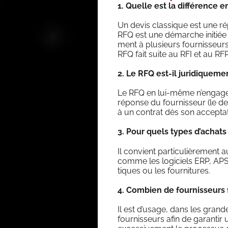
1. Quelle est la dif­fé­rence 
Un devis clas­sique est une rép
RFQ est une démarche ini­tiée pa
ment à plu­sieurs four­nis­seur
RFQ fait suite au RFI et au RFP
2. Le RFQ est-il juri­di­que­m
Le RFQ en lui-même n’en­gage p
réponse du four­nis­seur (le de
à un contrat dès son accep­ta­t
3. Pour quels types d’a­chats 
Il convient par­ti­cu­liè­re­ment
comme les logi­ciels ERP, APS…,
tiques ou les fournitures.
4. Com­bien de four­nis­seurs f
Il est d’usage, dans les grandes
four­nis­seurs afin de garan­ti