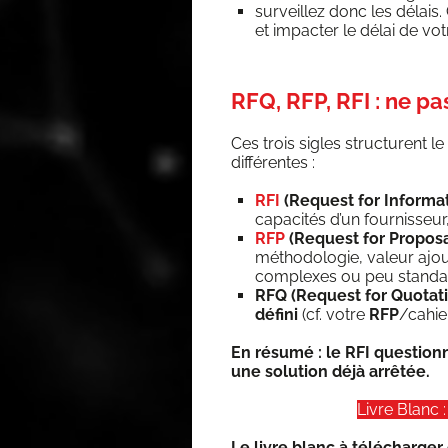
sur­veillez donc les délai
et impac­ter le délai de v
RFQ, RFP, RFI : ne pa
Ces trois sigles struc­turent 
différentes :
RFI
(Request for Infor­ma­
capa­ci­tés d’un four­nis­s
RFP
(Request for Pro­po­sa
métho­do­lo­gie, valeur aj
com­plexes ou peu standa
RFQ (Request for Quo­ta­t
défi­ni
(cf. votre
RFP
/cahie
En résu­mé : le RFI ques­tion
une solu­tion déjà arrêtée.
Livre Blanc :
Le livre blanc à télé­char­ge