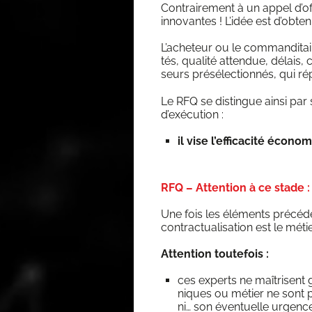
Contrai­re­ment à un appel d’offr
inno­vantes ! L’i­dée est d’ob­te­n
L’a­che­teur ou le com­man­di­t
tés, qua­li­té atten­due, délais,
seurs pré­sé­lec­tion­nés, qui 
Le RFQ se dis­tingue ain­si par s
d’exécution :
il vise l’ef­fi­ca­ci­té éco­
RFQ – Attention à ce stade :
Une fois les élé­ments pré­cé­de
contrac­tua­li­sa­tion est le méti
Atten­tion toutefois :
ces experts ne maî­trisent g
niques ou métier ne sont pas
ni… son éven­tuelle urgenc