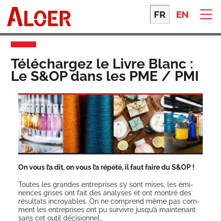
Skip
to
FR
EN
content
Téléchargez le Livre Blanc :
Le S&OP dans les PME / PMI
On vous l’a dit, on vous l’a répé­té, il faut faire du S&OP !
Toutes les grandes entre­prises s’y sont mises, les émi­
nences grises ont fait des ana­lyses et ont mon­tré des
résul­tats incroyables. On ne com­prend même pas com­
ment les entre­prises ont pu sur­vivre jusqu’à main­te­nant
sans cet outil déci­sion­nel…