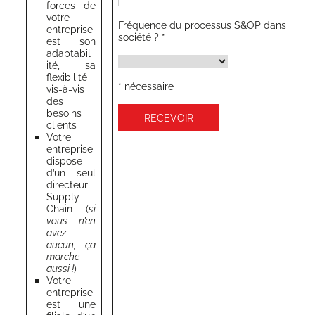
forces de
votre
Fré­quence du pro­ces­sus S&OP dans votre
entre­prise
société ? *
est son
adap­ta­bi­l
i­té, sa
flexi­bi­li­té
* néces­saire
vis-à-vis
des
besoins
clients
Votre
entre­prise
dis­pose
d’un seul
direc­teur
Sup­ply
Chain (
si
vous n’en
avez
aucun, ça
marche
aus­si !
)
Votre
entre­prise
est une