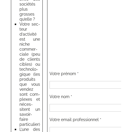
socié­tés
plus
grosses
qu’elle ?
Votre sec­
teur
d’activité
est une
niche
com­mer­
ciale (peu
de clients
cibles) ou
tech­no­lo­
Votre pré­nom *
gique (les
pro­duits
que vous
ven­dez
sont com­
Votre nom *
plexes et
néces­
sitent un
savoir-
faire
Votre email professionnel *
particulier)
L’une des