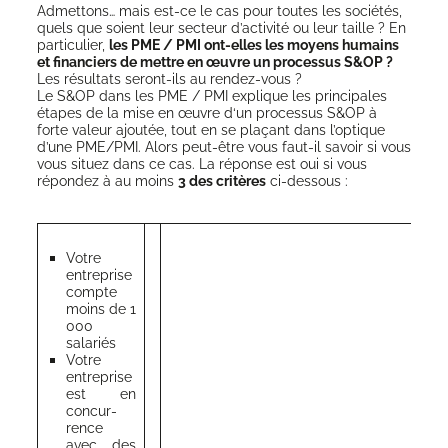
Admet­tons… mais est-ce le cas pour toutes les socié­tés,
quels que soient leur sec­teur d’activité ou leur taille ? En
par­ti­cu­lier,
les PME / PMI ont-elles les moyens humains
et finan­ciers de mettre en œuvre un pro­ces­sus S&OP ?
Les résul­tats seront-ils au ren­dez-vous ?
Le S&OP dans les PME / PMI explique les prin­ci­pales
étapes de la mise en œuvre d‘un pro­ces­sus S&OP à
forte valeur ajou­tée, tout en se pla­çant dans l’optique
d’une PME/PMI. Alors peut-être vous faut-il savoir si vous
vous situez dans ce cas. La réponse est oui si vous
répon­dez à au moins
3 des cri­tères
ci-dessous :
Votre
entre­prise
compte
moins de 1
000
salariés
Votre
entre­prise
est en
concur­
rence
avec des