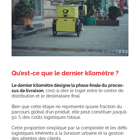
Qu’est-ce que le dernier kilomètre ?
Le der­nier kilo­mètre désigne la phase finale du pro­ces­
sus de livrai­son
, c’est-à-dire le tra­jet entre le centre de
dis­tri­bu­tion et le des­ti­na­taire final.
Bien que cette étape ne repré­sente qu’une frac­tion du
par­cours glo­bal d’un pro­duit, elle peut consti­tuer jus­qu’à
50 % des coûts logis­tiques totaux.
Cette pro­por­tion s’ex­plique par la com­plexi­té et les défis
logis­tiques inhé­rents à la livrai­son urbaine et la ges­tion
des attentes des clients.