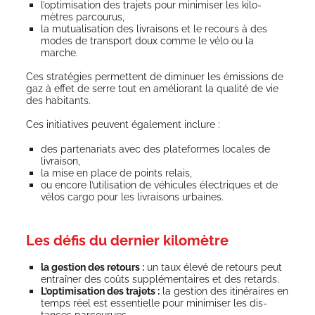
l’optimisation des tra­jets pour mini­mi­ser les kilo­
mètres parcourus,
la mutua­li­sa­tion des livrai­sons et le recours à des
modes de trans­port doux comme le vélo ou la
marche.
Ces stra­té­gies per­mettent de dimi­nuer les émis­sions de
gaz à effet de serre tout en amé­lio­rant la qua­li­té de vie
des habitants.
Ces ini­tia­tives peuvent éga­le­ment inclure :
des par­te­na­riats avec des pla­te­formes locales de
livraison,
la mise en place de points relais,
ou encore l’u­ti­li­sa­tion de véhi­cules élec­triques et de
vélos car­go pour les livrai­sons urbaines.
Les défis du dernier kilomètre
la ges­tion des retours :
un taux éle­vé de retours peut
entraî­ner des coûts sup­plé­men­taires et des retards.
L’optimisation des tra­jets :
la ges­tion des iti­né­raires en
temps réel est essen­tielle pour mini­mi­ser les dis­
tances parcourues.