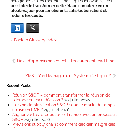
no­lo­giques et des modèles logis­tiques inno­vants, il est
pos­sible de trans­for­mer cette étape com­plexe en un
atout majeur pour amé­lio­rer la satis­fac­tion client et
réduire les coûts.
Lin­ke­dIn
X
« Back to Glossary Index
Navigation
Délai d’approvisionnement – Procurement lead time
de
l’article
YMS – Yard Management System, c’est quoi ?
Recent Posts
Réunion S&OP – comment transformer la réunion de
pilotage en vraie décision ?
29 juillet 2026
Horizon de planification S&OP : quelle maille de temps
choisir en PME ?
29 juillet 2026
Aligner ventes, production et finance avec un processus
S&OP
29 juillet 2026
Prévisions supply chain : comment décider malgré des