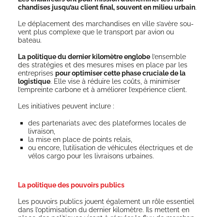
chan­dises jus­qu’au client final, sou­vent en milieu urbain
.
Le dépla­ce­ment des mar­chan­dises en ville s’a­vère sou­
vent plus com­plexe que le trans­port par avion ou
bateau.
La poli­tique du der­nier kilo­mètre englobe
l’ensemble
des stra­té­gies et des mesures mises en place par les
entre­prises
pour opti­mi­ser cette phase cru­ciale de la
logis­tique
. Elle vise à réduire les coûts, à mini­mi­ser
l’empreinte car­bone et à amé­lio­rer l’ex­pé­rience client.
Les ini­tia­tives peuvent inclure :
des par­te­na­riats avec des pla­te­formes locales de
livraison,
la mise en place de points relais,
ou encore, l’u­ti­li­sa­tion de véhi­cules élec­triques et de
vélos car­go pour les livrai­sons urbaines.
La politique des pouvoirs publics
Les pou­voirs publics jouent éga­le­ment un rôle essen­tiel
dans l’optimisation du der­nier kilo­mètre. Ils mettent en