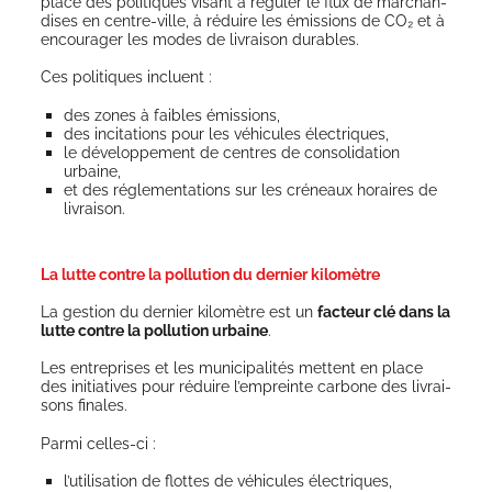
place des poli­tiques visant à régu­ler le flux de mar­chan­
dises en centre-ville, à réduire les émis­sions de CO₂ et à
encou­ra­ger les modes de livrai­son durables.
Ces poli­tiques incluent :
des zones à faibles émissions,
des inci­ta­tions pour les véhi­cules électriques,
le déve­lop­pe­ment de centres de conso­li­da­tion
urbaine,
et des régle­men­ta­tions sur les cré­neaux horaires de
livraison.
La lutte contre la pollution du dernier kilomètre
La ges­tion du der­nier kilo­mètre est un
fac­teur clé dans la
lutte contre la pol­lu­tion urbaine
.
Les entre­prises et les muni­ci­pa­li­tés mettent en place
des ini­tia­tives pour réduire l’empreinte car­bone des livrai­
sons finales.
Par­mi celles-ci :
l’utilisation de flottes de véhi­cules électriques,