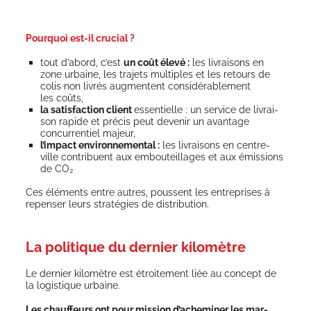
Pourquoi est-il crucial ?
tout d’a­bord, c’est
un coût éle­vé :
les livrai­sons en
zone urbaine, les tra­jets mul­tiples et les retours de
colis non livrés aug­mentent consi­dé­ra­ble­ment
les coûts,
la satis­fac­tion client
essen­tielle : un ser­vice de livrai­
son rapide et pré­cis peut deve­nir un avan­tage
concur­ren­tiel majeur,
l’impact envi­ron­ne­men­tal :
les livrai­sons en centre-
ville contri­buent aux embou­teillages et aux émis­sions
de CO₂
Ces élé­ments entre autres, poussent les entre­prises à
repen­ser leurs stra­té­gies de distribution.
La politique du dernier kilomètre
Le der­nier kilo­mètre est étroi­te­ment liée au concept de
la logis­tique urbaine.
Les chauf­feurs ont pour mis­sion d’a­che­mi­ner les mar­