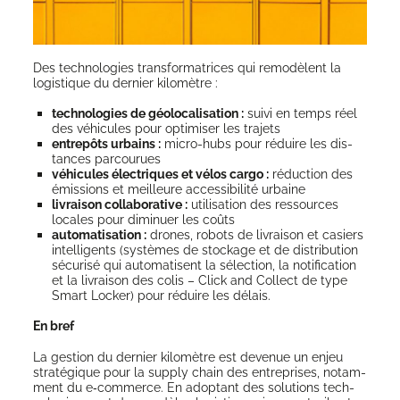
Des tech­no­lo­gies trans­for­ma­trices qui remo­dèlent la
logis­tique du der­nier kilomètre :
tech­no­lo­gies de géo­lo­ca­li­sa­tion :
sui­vi en temps réel
des véhi­cules pour opti­mi­ser les trajets
entre­pôts urbains :
micro-hubs pour réduire les dis­
tances parcourues
véhi­cules élec­triques et vélos car­go :
réduc­tion des
émis­sions et meilleure acces­si­bi­li­té urbaine
livrai­son col­la­bo­ra­tive :
uti­li­sa­tion des res­sources
locales pour dimi­nuer les coûts
auto­ma­ti­sa­tion :
drones, robots de livrai­son et casiers
intel­li­gents (sys­tèmes de sto­ckage et de dis­tri­bu­tion
sécu­ri­sé qui auto­ma­tisent la sélec­tion, la noti­fi­ca­tion
et la livrai­son des colis – Click and Col­lect de type
Smart Locker) pour réduire les délais.
En bref
La ges­tion du der­nier kilo­mètre est deve­nue un enjeu
stra­té­gique pour la sup­ply chain des entre­prises, notam­
ment du e‑commerce. En adop­tant des solu­tions tech­