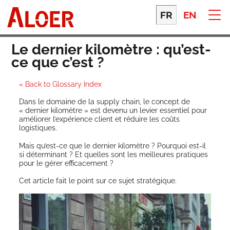
Skip
to
FR
EN
content
Le dernier kilomètre : qu’est-
ce que c’est ?
« Back to Glossary Index
Dans le domaine de la sup­ply chain, le concept de
« der­nier kilo­mètre » est deve­nu un levier essen­tiel pour
amé­lio­rer l’ex­pé­rience client et réduire les coûts
logistiques.
Mais qu’est-ce que le der­nier kilo­mètre ? Pour­quoi est-il
si déter­mi­nant ? Et quelles sont les meilleures pra­tiques
pour le gérer efficacement ?
Cet article fait le point sur ce sujet stratégique.