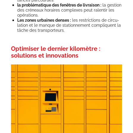
la pro­blé­ma­tique des fenêtres de livrai­son :
la ges­tion
des cré­neaux horaires com­plexes peut ralen­tir les
opérations.
Les zones urbaines denses :
les res­tric­tions de cir­cu­
la­tion et le manque de sta­tion­ne­ment com­pliquent la
tâche des transporteurs.
Optimiser le dernier kilomètre :
solutions et innovations