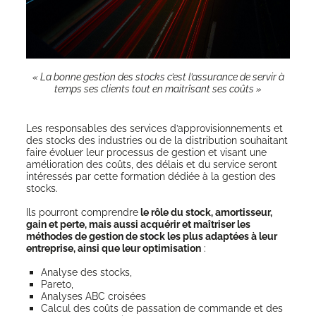
« La bonne ges­tion des stocks c’est l’as­su­rance de ser­vir à
temps ses clients tout en mai­trî­sant ses coûts »
Les res­pon­sables des ser­vices d’approvisionnements et
des stocks des indus­tries ou de la dis­tri­bu­tion sou­hai­tant
faire évo­luer leur pro­ces­sus de ges­tion et visant une
amé­lio­ra­tion des coûts, des délais et du ser­vice seront
inté­res­sés par cette for­ma­tion dédiée à la ges­tion des
stocks.
Ils pour­ront com­prendre
le rôle du stock, amor­tis­seur,
gain et perte, mais aus­si acqué­rir et maî­tri­ser les
méthodes de ges­tion de stock les plus adap­tées à leur
entre­prise, ain­si que leur opti­mi­sa­tion
:
Ana­lyse des stocks,
Pare­to,
Ana­lyses ABC croisées
Cal­cul des coûts de pas­sa­tion de com­mande et des