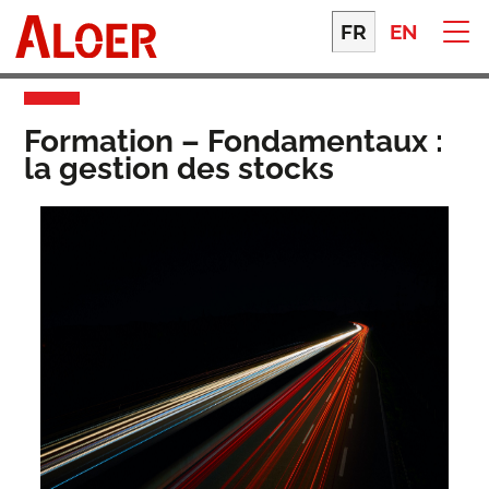
Skip
to
FR
EN
content
Formation – Fondamentaux :
la gestion des stocks